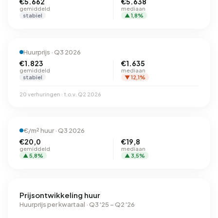
€5.662
€5.638
gemiddeld
mediaan
stabiel
▲ 1,8%
Huurprijs · Q3 2026
€1.823
€1.635
gemiddeld
mediaan
stabiel
▼ 12,1%
20 verhuringen · t.o.v. Q2 2026
€/m² huur · Q3 2026
€20,0
€19,8
gemiddeld
mediaan
▲ 5,8%
▲ 3,5%
Prijsontwikkeling huur
Huurprijs per kwartaal · Q3 '25 – Q2 '26