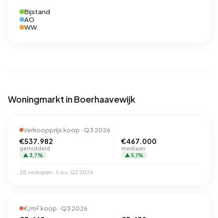
Bijstand
AO
WW
Woningmarkt in Boerhaavewijk
Verkoopprijs koop · Q3 2026
€537.982
€467.000
gemiddeld
mediaan
▲ 3,7%
▲ 5,1%
28 verkopen · t.o.v. Q2 2026
€/m² koop · Q3 2026