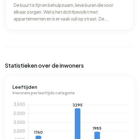
De buurt is fijn en behulpzaam, lieve buren die voor
elkaar zorgen. Wel is het dichtbevolkt met
appartementen en is er vaak vuil op straat. De
hangjongeren vallen mee en zijn ietwat aanwezig bij de
lidl in de buurt maar dat is gelukkig wat verder weg. We
hebben achter ons het rooie pad als groen maar er mag
zeker meer komen.
Statistieken over de inwoners
Leeftijden
Inwoners per leeftijds categorie