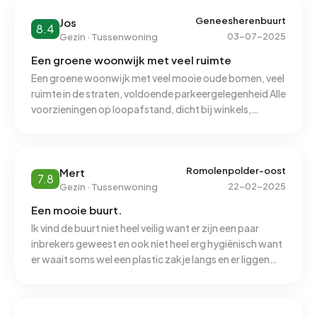
Geneesherenbuurt
Jos
8.4
03-07-2025
Gezin · Tussenwoning
Een groene woonwijk met veel ruimte
Een groene woonwijk met veel mooie oude bomen, veel
ruimte in de straten, voldoende parkeergelegenheid Alle
voorzieningen op loopafstand, dicht bij winkels,
ziekenhuis, arts en apotheek. Kindvriendelijk wijk,
weinig verkeer.
Romolenpolder-oost
Mert
7.8
22-02-2025
Gezin · Tussenwoning
Een mooie buurt.
Ik vind de buurt niet heel veilig want er zijn een paar
inbrekers geweest en ook niet heel erg hygiënisch want
er waait soms wel een plastic zakje langs en er liggen
veel peukjes op de grond maar voor de rest is het wel
hygiënisch, er is veel groen wat erg mooi is en het word
goed onderhouden. De bereikbaarheid is ook prima