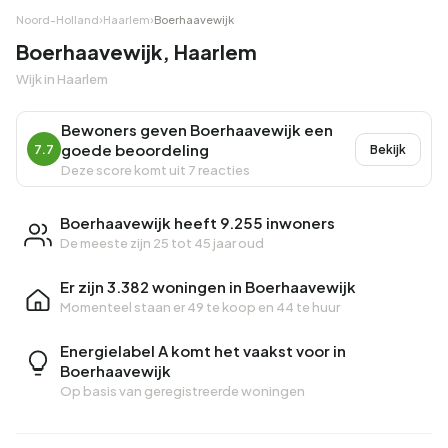
Noord-Holland
›
Haarlem
›
Boerhaavewijk
Boerhaavewijk, Haarlem
Wijk in Haarlem
Bewoners geven Boerhaavewijk een
goede beoordeling
7.7
Bekijk
Deze score komt uit 7 reacties
Boerhaavewijk heeft 9.255 inwoners
De meeste zijn 25 tot 45 jaar oud
Er zijn 3.382 woningen in Boerhaavewijk
Momenteel staan er
49 te koop
en
44 te huur
Energielabel A komt het vaakst voor in
Boerhaavewijk
Op basis van geregistreerde woningen