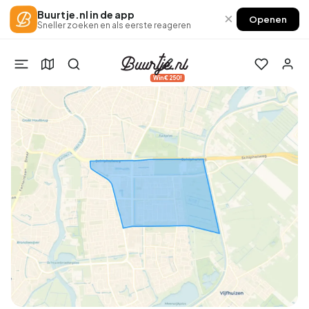
Buurtje.nl in de app
×
Openen
Sneller zoeken en als eerste reageren
Win €250!