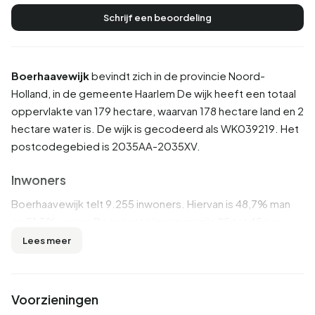
Schrijf een beoordeling
Boerhaavewijk
bevindt zich in de provincie
Noord-
Holland
, in de gemeente
Haarlem
De wijk heeft een totaal
oppervlakte van 179 hectare, waarvan 178 hectare land en 2
hectare water is. De wijk is gecodeerd als WK039219. Het
postcodegebied is 2035AA-2035XV.
Inwoners
Boerhaavewijk telt 9.255 inwoners. Hiervan is 48,7% man
en 51,3% vrouw. De meeste inwoners zijn 25 tot 45 jaar
(35,6%). De overige leeftijden zijn 21,4% voor '45 tot 65
Lees meer
jaar', 19,0% voor '0 tot 15 jaar', 12,5% voor '65 jaar of ouder'
en 11,4% voor '15 tot 25 jaar'. Van de inwoners is 56,3% is
ongehuwd, 32,6% is gehuwd, 7,8% is gescheiden en 3,3%
Voorzieningen
is verweduwd. 4.095 inwoners komen uit Nederland, 820