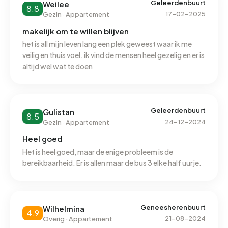
alhoewel er laatst wel een jaar een weg was afgesloten
Geleerdenbuurt
Weilee
8.8
17-02-2025
Gezin · Appartement
makelijk om te willen blijven
het is all mijn leven lang een plek geweest waar ik me
veilig en thuis voel. ik vind de mensen heel gezelig en er is
altijd wel wat te doen
Geleerdenbuurt
Gulistan
8.5
24-12-2024
Gezin · Appartement
Heel goed
Het is heel goed, maar de enige probleem is de
bereikbaarheid. Er is allen maar de bus 3 elke half uurje.
Geneesherenbuurt
Wilhelmina
4.9
21-08-2024
Overig · Appartement