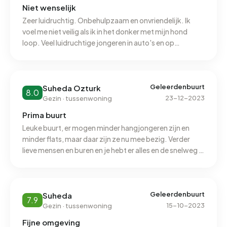
Niet wenselijk
Zeer luidruchtig. Onbehulpzaam en onvriendelijk. Ik
voel me niet veilig als ik in het donker met mijn hond
loop. Veel luidruchtige jongeren in auto's en op
motoren. Vaak erg vies met veel afval op straat. Meer
handhaving. Maak de omgeving vaker schoon. Moedig
de burgers aan om meer gemeenschapsgericht te zijn.
Organiseer sociale evenementen in de buurt.
Geleerdenbuurt
Suheda Ozturk
8.0
23-12-2023
Gezin · tussenwoning
Prima buurt
Leuke buurt, er mogen minder hangjongeren zijn en
minder flats, maar daar zijn ze nu mee bezig. Verder
lieve mensen en buren en je hebt er alles en de snelweg is
een minuut van je huis
Geleerdenbuurt
Suheda
7.9
15-10-2023
Gezin · tussenwoning
Fijne omgeving