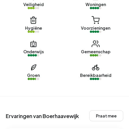
Veiligheid
Woningen
In Boerhaavewijk zijn er 4.176 adressen met een
geregistreerd energielabel. De meest voorkomende
labels zijn A (23%), C (19%) en E (14%). Gemiddeld
Hygiëne
Voorzieningen
verbruikt een adres in Boerhaavewijk 2.370 kWh aan
elektriciteit per jaar. Daarmee ligt het 16% lager dan het
landelijke gemiddelde van 2.810 kWh. Met een jaarlijkse
Onderwijs
Gemeenschap
verbruik van 820 m³ per adres ligt het aardgasverbruik 36%
onder het landelijke gemiddelde van 1.280 m³.
Groen
Bereikbaarheid
Ervaringen van Boerhaavewijk
Praat mee