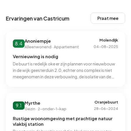
Ervaringen van Castricum
Praat mee
Molendijk
Anoniempje
8.4
04-08-2025
Alleenwonend · Appartement
Vernieuwing is nodig
De buurt is redelijk oke er zijn plannen voor nieuwbouw
in de wijk geesterduin 2.0, echter ons complex is niet
meegenomen in deze verbouwing, de isolatie van de
woningen waaronder die van mij is dermate slecht dat
het lijkt alsof je plafond een dun tuin schutting is , alles
wat boven beweegt klapt qua geluid ernstig hard in de
slaapkamer eronder, ook hebben buren ernstig last van
Oranjebuurt
Myrthe
9.1
schimmelvorming door de slechte isolatie. Qua
28-06-2024
Gezin · 2-onder-1-kap
veiligheid is het complex makkelijk te bereiken voor
Rustige woonomgeving met prachtige natuur
inbraken en is erg inbraakgevoelig, de politie is vaak snel
vlakbij station
te plaatsen indien nodig