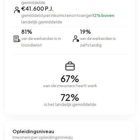
gemiddelde
€41.600 P.J.
gemiddeld per inkomstenontvanger
12% boven
landelijk gemiddelde
81%
19%
van de werkenden is in
van de werkenden is
loondienst
zelfstandig
67%
van de inwoners heeft werk
72%
is het landelijk gemiddelde
Opleidingsniveau
Inwoners per opleidingsniveau