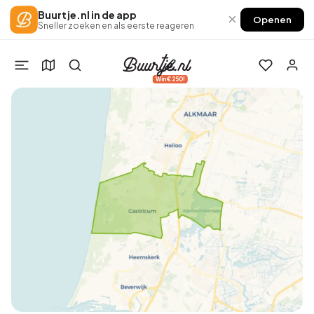
Buurtje.nl in de app
×
Openen
Sneller zoeken en als eerste reageren
Win €250!