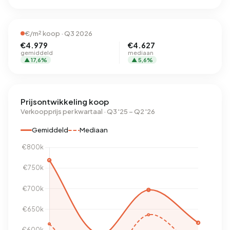
€/m² koop · Q3 2026
€4.979
€4.627
gemiddeld
mediaan
▲ 17,6%
▲ 5,6%
Prijsontwikkeling koop
Verkoopprijs per kwartaal · Q3 '25 – Q2 '26
Gemiddeld
Mediaan