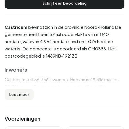
Schrijf een beoordeling
Castricum
bevindt zich in de provincie
Noord-Holland
De
gemeente heeft een totaal oppervlakte van 6.040
hectare, waarvan 4.964 hectare land en 1.076 hectare
water is. De gemeente is gecodeerd als GM0383. Het
postcodegebied is 1489NB-1921ZB.
Inwoners
Castricum telt 36.366 inwoners. Hiervan is 49,3% man en
50,7% vrouw. De meeste inwoners zijn 45 tot 65 jaar
(28,4%). De overige leeftijden zijn 26,4% voor '65 jaar of
Lees meer
ouder', 19,9% voor '25 tot 45 jaar', 14,4% voor '0 tot 15 jaar'
en 10,9% voor '15 tot 25 jaar'. Van de inwoners is 45,1% is
ongehuwd, 41,6% is gehuwd, 7,3% is gescheiden en 5,9%
Voorzieningen
is verweduwd. 31.446 inwoners komen uit Nederland, 1.945