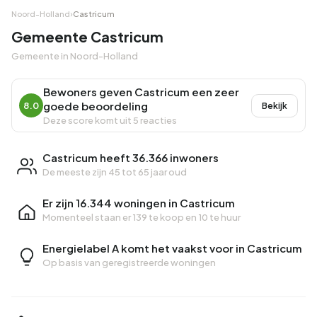
Noord-Holland
›
Castricum
Gemeente Castricum
Gemeente in Noord-Holland
Bewoners geven Castricum een zeer
goede beoordeling
8.0
Bekijk
Deze score komt uit 5 reacties
Castricum heeft 36.366 inwoners
De meeste zijn 45 tot 65 jaar oud
Er zijn 16.344 woningen in Castricum
Momenteel staan er
139 te koop
en
10 te huur
Energielabel A komt het vaakst voor in Castricum
Op basis van geregistreerde woningen