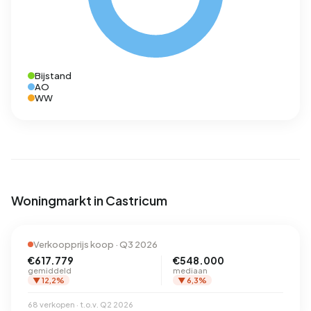
Bijstand
AO
WW
Woningmarkt in Castricum
Verkoopprijs koop · Q3 2026
€617.779
€548.000
gemiddeld
mediaan
▼ 12,2%
▼ 6,3%
68 verkopen · t.o.v. Q2 2026