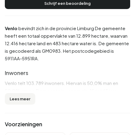
Schrijf een beoordeling
Venlo
bevindt zich in de provincie
Limburg
De gemeente
heeft een totaal oppervlakte van 12.899 hectare, waarvan
12.416 hectare land en 483 hectare water is. De gemeente
is gecodeerd als GM0983. Het postcodegebied is
5911AA-5951RA.
Inwoners
Venlo telt 103.789 inwoners. Hiervan is 50,0% man en
50,0% vrouw. De meeste inwoners zijn 45 tot 65 jaar
(27,5%). De overige leeftijden zijn 24,4% voor '25 tot 45
Lees meer
jaar', 23,1% voor '65 jaar of ouder', 13,7% voor '0 tot 15 jaar'
en 11,2% voor '15 tot 25 jaar'. Van de inwoners is 46,5% is
ongehuwd, 39,0% is gehuwd, 9,0% is gescheiden en 5,5%
Voorzieningen
is verweduwd. 69.904 inwoners komen uit Nederland,