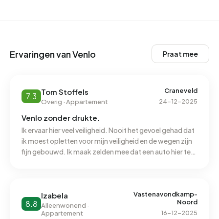
Ervaringen van Venlo
Praat mee
Craneveld
Tom Stoffels
7.3
24-12-2025
Overig · Appartement
Venlo zonder drukte.
Ik ervaar hier veel veiligheid. Nooit het gevoel gehad dat
ik moest opletten voor mijn veiligheid en de wegen zijn
fijn gebouwd. Ik maak zelden mee dat een auto hier te
hard aan het rijden is en ik hoor nooit iets slechts van
buurtbewoners over inbraken of diefstal. Je kunt hier
makkelijk met mensen op straat die je vaker ziet omdat
ze de hond uitlaten een babbel maken en ik ben zelfs
Vastenavondkamp-
Izabela
Noord
8.8
een keer geholpen met mijn fiets toen de ketting er af
Alleenwonend ·
16-12-2025
Appartement
lag. Het is over het algemeen schoon, alleen bij de