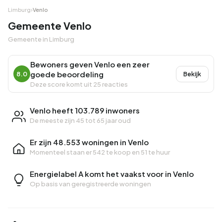
Limburg
›
Venlo
Gemeente Venlo
Gemeente in Limburg
Bewoners geven Venlo een zeer
goede beoordeling
8.0
Bekijk
Deze score komt uit 25 reacties
Venlo heeft 103.789 inwoners
De meeste zijn 45 tot 65 jaar oud
Er zijn 48.553 woningen in Venlo
Momenteel staan er
542 te koop
en
51 te huur
Energielabel A komt het vaakst voor in Venlo
Op basis van geregistreerde woningen