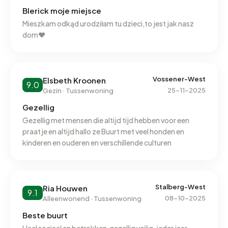
containers staan wel eens extra zakken vuil en meubels.
Blerick moje miejsce
Huizen zijn prima niks op aan te merken. Zien er allemaal
Mieszkam odkąd urodziłam tu dzieci,to jest jak nasz
ook netjes uit van binnen en buiten. Internet werkt
dom♥️
goed, glasvezel en stroom die nooit uitvalt. Er zijn veel
speelplaatsen. Wandelmogelijkheden aan de maas en
meerdere supermarkten op loopafstand. Ook
meerdere busstops en een fitnisscenter. Je kunt er
Vossener-West
Elsbeth Kroonen
9.0
makkelijk komen met de voet, fiets of auto. Er is alleen
25-11-2025
Gezin · Tussenwoning
een middelbare school in de buurt.
Gezellig
Gezellig met mensen die altijd tijd hebben voor een
praatje en altijd hallo ze Buurt met veel honden en
kinderen en ouderen en verschillende culturen
Stalberg-West
Ria Houwen
9.1
08-10-2025
Alleenwonend · Tussenwoning
Beste buurt