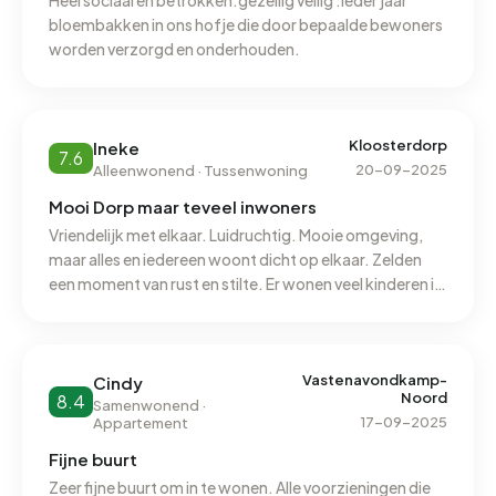
Heel sociaal en betrokken.gezellig veilig .ieder jaar
bloembakken in ons hofje die door bepaalde bewoners
worden verzorgd en onderhouden.
Kloosterdorp
Ineke
7.6
20-09-2025
Alleenwonend · Tussenwoning
Mooi Dorp maar teveel inwoners
Vriendelijk met elkaar. Luidruchtig. Mooie omgeving,
maar alles en iedereen woont dicht op elkaar. Zelden
een moment van rust en stilte. Er wonen veel kinderen in
de buurt, ze gooien hun afval op straat, Tot nu toe heb ik
me altijd veilig gevoeld in onze buurt, maar er komen
steeds meer inwoners of mensen van buitenaf. Dat
geeft een onveiliger gevoel. Steyl heeft weinig
Vastenavondkamp-
Cindy
Noord
8.4
voorzieningen. Er is enkel een Supermarkt. Heb je
Samenwonend ·
17-09-2025
Appartement
andere artikelen nodig zul je die in een andere plaats
moeten zoeken. Gelukkig hebben we her en der
Fijne buurt
groenvoorziening, houdt wel in dat er meer lawaai
Zeer fijne buurt om in te wonen. Alle voorzieningen die