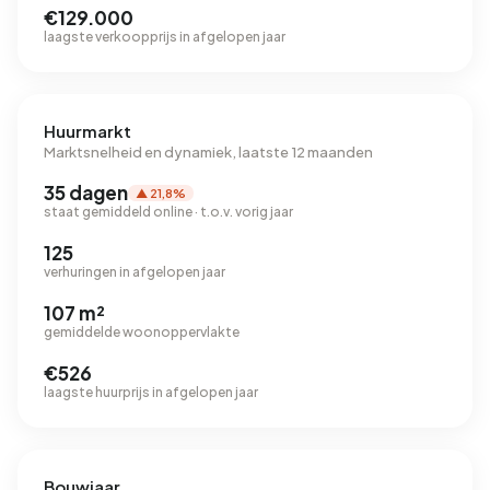
€129.000
laagste verkoopprijs in afgelopen jaar
Huurmarkt
Marktsnelheid en dynamiek, laatste 12 maanden
35 dagen
▲ 21,8%
staat gemiddeld online · t.o.v. vorig jaar
125
verhuringen in afgelopen jaar
107 m²
gemiddelde woonoppervlakte
€526
laagste huurprijs in afgelopen jaar
Bouwjaar