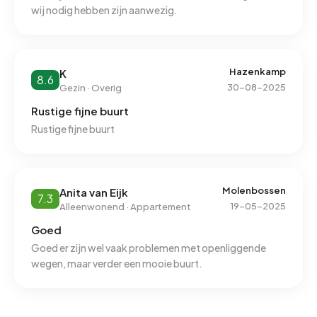
overlast is. Het bijhouden van het groen wordt allemaal
wij nodig hebben zijn aanwezig.
elektrisch gedaan waarvan de meeste apparaten een
enorme herrie veroorzaken. De mensen die ermee
werken dragen zelf oor/geluidsbeschermers.
Hazenkamp
K
8.6
30-08-2025
Gezin · Overig
Rustige fijne buurt
Rustige fijne buurt
Molenbossen
Anita van Eijk
7.3
19-05-2025
Alleenwonend · Appartement
Goed
Goed er zijn wel vaak problemen met openliggende
wegen, maar verder een mooie buurt.