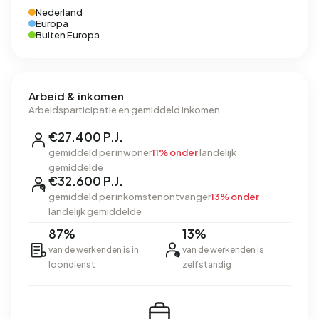
Nederland
Europa
Buiten Europa
Arbeid & inkomen
Arbeidsparticipatie en gemiddeld inkomen
€27.400 P.J.
gemiddeld per inwoner
11% onder
landelijk
gemiddelde
€32.600 P.J.
gemiddeld per inkomstenontvanger
13% onder
landelijk gemiddelde
87%
13%
van de werkenden is in
van de werkenden is
loondienst
zelfstandig