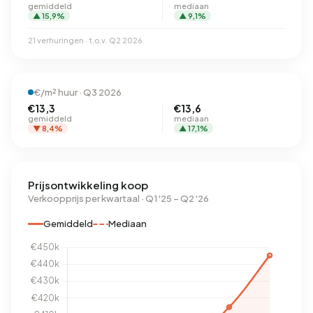
gemiddeld
mediaan
▲ 15,9%
▲ 9,1%
21 verhuringen · t.o.v. Q2 2026
€/m² huur · Q3 2026
€13,3
€13,6
gemiddeld
mediaan
▼ 8,4%
▲ 17,1%
Prijsontwikkeling koop
Verkoopprijs per kwartaal · Q1 '25 – Q2 '26
Gemiddeld
Mediaan