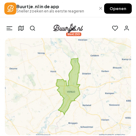
Buurtje.nl in de app
×
Openen
Sneller zoeken en als eerste reageren
Win €250!