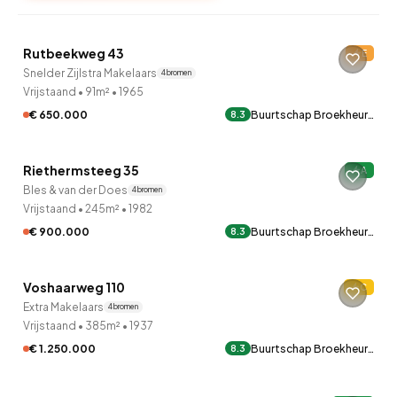
QUICKLANE™
Rutbeekweg 43
E
Snelder Zijlstra Makelaars
4 bronnen
Vrijstaand
•
91m²
•
1965
€ 650.000
Buurtschap Broekheur…
8.3
QUICKLANE™
Riethermsteeg 35
A
Verkocht onder voorbehoud
Bles & van der Does
4 bronnen
Vrijstaand
•
245m²
•
1982
€ 900.000
Buurtschap Broekheur…
8.3
QUICKLANE™
Voshaarweg 110
C
Onder bod
Extra Makelaars
4 bronnen
Vrijstaand
•
385m²
•
1937
€ 1.250.000
Buurtschap Broekheur…
8.3
QUICKLANE™