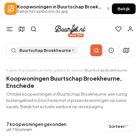
Koopwoningen in Buurtschap Broekheurne
×
Bekijk
Bekijk het aanbod in de app
Win €250!
×
Buurtschap Broekheurne
Kopen
Enschede
Landelijk gebied en kernen
Buurtschap Broekheurne
Koopwoningen Buurtschap Broekheurne,
Enschede
Ontdek koopwoningen in Buurtschap Broekheurne: een rustig
buitengebied in Enschede met vrijstaande woningen op ruime
kavels. Bekijk het actuele aanbod op deze pagina.
7 koopwoningen gevonden
Sorteer
uit 7 bronnen
QUICKLANE™