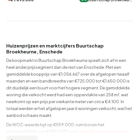
Huizenprijzen en marktcijfers Buurtschap
Broekheurne, Enschede
De koopmarkt in Buurtschap Broekheurne speelt zich af in een
heel ander prijssegment dan de rest van Enschede. Met een
gemiddelde koopprijs van €1.056.667 over de afgelopen twaalf
maanden en een bandbreedte van €725.000 tot €1.650.000 is
dit duidelijk een buurt voor het hogere segment. De gemiddelde
woning die verkocht werd had een oppervlakte van 258 m², wat
neerkomt op een prijs per vierkante meter van circa €4.100. In
totaal werden er het afgelopen jaar 6 woningen verkocht, wat het
aanbod schaars maakt.
De WOZ-waarde ligt op €559.000, ruim boven het
wijkgemiddelde van €493.000 voor
Landelijk gebied en kernen
en bijna het dubbele van het gemeentegemiddelde van