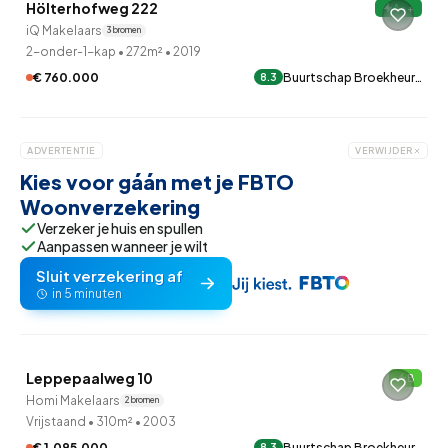
Hölterhofweg 222
A++
Verkocht onder voorbehoud
iQ Makelaars
3 bronnen
2-onder-1-kap
•
272m²
•
2019
€ 760.000
Buurtschap Broekheur…
8.3
ADVERTENTIE
VERWIJDER
Kies voor gáán met je FBTO
Woonverzekering
Verzeker je huis en spullen
Aanpassen wanneer je wilt
Sluit verzekering af
in 5 minuten
QUICKLANE™
Leppepaalweg 10
B
Onder optie
Homi Makelaars
2 bronnen
Vrijstaand
•
310m²
•
2003
€ 1.095.000
Buurtschap Broekheur…
8.3