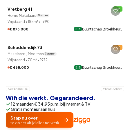
Vretberg 41
B
Home Makelaars
3 bronnen
Vrijstaand
•
185m²
•
1990
€ 875.000
Buurtschap Broekheur…
8.3
QUICKLANE™
Schaddendijk 73
E
Makelaardij Meerman
3 bronnen
Vrijstaand
•
70m²
•
1972
€ 468.000
Buurtschap Broekheur…
8.3
ADVERTENTIE
VERWIJDER
Wifi die werkt. Gegarandeerd.
12 maanden € 34,95 p.m. bij Internet & TV
Gratis monteur aan huis
Stap nu over
op het altijd alles netwerk