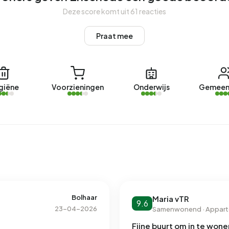
Deze score komt uit 61 reacties
Praat mee
giëne
Voorzieningen
Onderwijs
Gemeen
Bolhaar
Maria vTR
9.6
23-04-2026
Samenwonend · Appar
Fijne buurt om in te wone