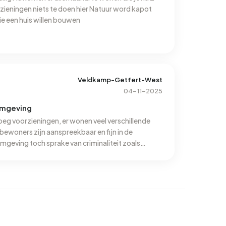
rzieningen niets te doen hier Natuur word kapot
ie een huis willen bouwen
Veldkamp-Getfert-West
04-11-2025
omgeving
noeg voorzieningen, er wonen veel verschillende
bewoners zijn aanspreekbaar en fijn in de
omgeving toch sprake van criminaliteit zoals
llen) en (auto)inbraken. Het is een vrij groene
, wat uiteraard aangenaam is, maar kan ook wat
ruiken. In mijn directe omgeving kan de straat
en, met name de hoeveelheid afval op straat.
 goed te bereiken, maar voor het navigeren naar
k moet meestal worden omgereden.