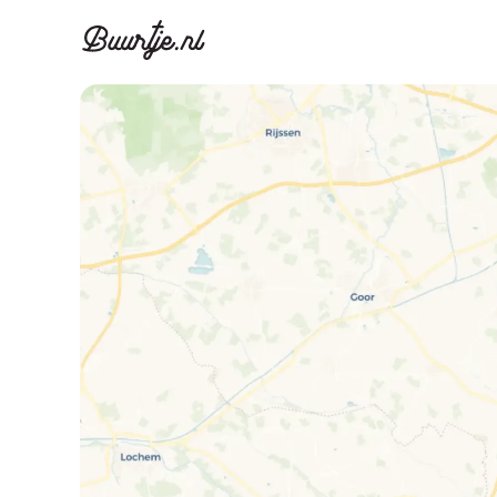
Ontdek Ams
Ontd
Grachtengordel, J
Gracht
Koopwoningen
Huu
Appartementen
Appar