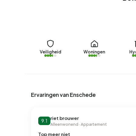
Veiligheid
Woningen
Hy
Ervaringen van Enschede
riet brouwer
9.1
Alleenwonend · Appartement
Top meer niet