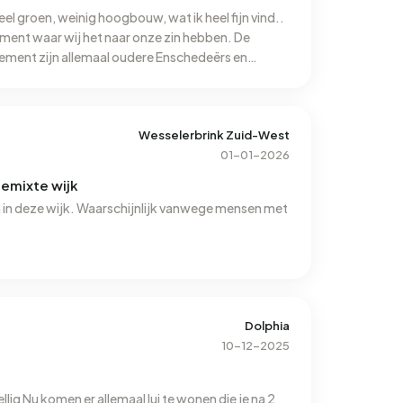
Veel groen, weinig hoogbouw, wat ik heel fijn vind..
ement waar wij het naar onze zin hebben. De
ement zijn allemaal oudere Enschedeërs en
om in te wonen. Het uitzicht vanuit ons
groen, en je loopt hier zo het platteland op. Wel
inkels na, verder weg. Dat vind ik persoonlijk wel
oer hebben als je ergens heen wilt. NIet iedereen
Wesselerbrink Zuid-West
o. IK voel mij hiert veilig in de 6 jaar dat ik hoer
01-01-2026
niets meegemaakt wat een onzeilig gevoel kan
gemixte wijk
groepen jongeren rond hangen.
n in deze wijk. Waarschijnlijk vanwege mensen met
Dolphia
10-12-2025
lig Nu komen er allemaal lui te wonen die je na 2