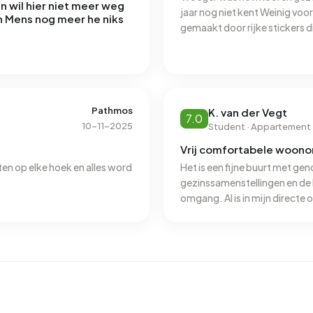
n wil hier niet meer weg
jaar nog niet kent Weinig voo
 ,n Mens nog meer he niks
gemaakt door rijke stickers d
Pathmos
K. van der Vegt
7.0
10-11-2025
Student · Appartement
Vrij comfortabele woon
ten op elke hoek en alles word
Het is een fijne buurt met ge
gezinssamenstellingen en de 
omgang. Al is in mijn directe 
diefstal (fietsen/scooters/spu
buurt dicht bij het Volkspark
verbetering in aesthetiek geb
hygiene zeker verbeterd word
Over het algemeen is de buurt
plekken centraler in de wij