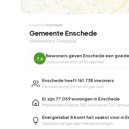
Hoekwoning
Hoekw
Overijssel
›
Enschede
Gemeente Enschede
Gemeente in Overijssel
Bewoners geven Enschede een goede
7.6
Deze score komt uit 61 reacties
Enschede heeft 161.738 inwoners
De meeste zijn 25 tot 45 jaar oud
Er zijn 77.059 woningen in Enschede
Momenteel staan er
585 te koop
en
237 te huu
Energielabel A komt het vaakst voor in
Op basis van geregistreerde woningen