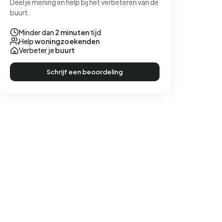
Deel je mening en help bij het verbeteren van de
buurt.
Minder dan
2 minuten
tijd
Help
woningzoekenden
Verbeter je
buurt
Schrijf een beoordeling