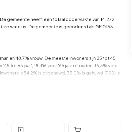
De gemeente heeft een totaal oppervlakte van 14.272
ctare water is. De gemeente is gecodeerd als GM0153.
% man en 48,7% vrouw. De meeste inwoners zijn 25 tot 45
 '45 tot 65 jaar', 18,4% voor '65 jaar of ouder', 16,3% voor
n de inwoners is 54,2% is ongehuwd, 33,0% is gehuwd, 7,9% is
ers komen uit Nederland, 18.426 komen uit Europa en
daarvan zijn eenpersoonshuishoudens, 24,8% huishoudens
eren. De gemiddelde huishoudensgrootte is 1,9 personen.
s. Het gemiddelde inkomen per inkomensontvanger is
onale gemiddelde van €35.800. Per inwoner ligt het