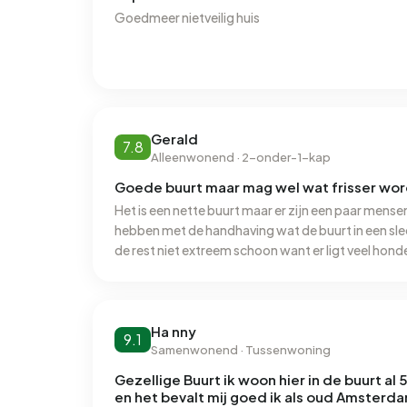
Goedmeer nietveilig huis
Gerald
7.8
Alleenwonend · 2-onder-1-kap
Goede buurt maar mag wel wat frisser wo
Het is een nette buurt maar er zijn een paar mense
hebben met de handhaving wat de buurt in een slec
de rest niet extreem schoon want er ligt veel hon
Ha nny
9.1
Samenwonend · Tussenwoning
Gezellige Buurt ik woon hier in de buurt al 53
en het bevalt mij goed ik als oud Amsterd