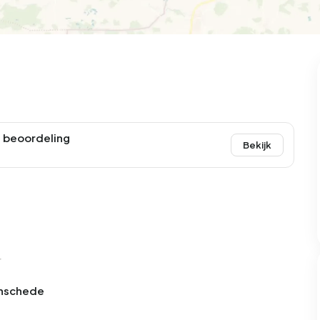
99
8
25
327
83
oning
2-onder-1-kap
Kamers
Vrijstaand
 beoordeling
Bekijk
r
 Enschede