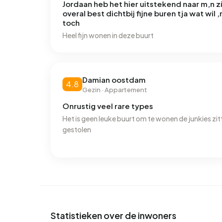
Jordaan heb het hier uitstekend naar m,n zi
overal best dichtbij fijne buren tja wat wil
toch
Heel fijn wonen in deze buurt
Damian oostdam
4.8
Gezin · Appartement
Onrustig veel rare types
Het is geen leuke buurt om te wonen de junkies zit
gestolen
Statistieken over de inwoners