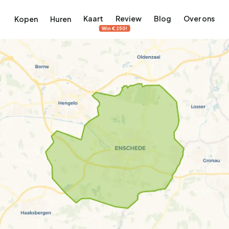
Kaart
Review
Blog
Over ons
Kopen
Huren
Win €250!
terdam
ek Amsterdam
ordaan, De Pijp en meer
engordel, Jordaan, De Pijp en meer
 in Amsterdam
rwoningen in Amsterdam
Bekijk op de kaart
Bekijk op de kaart
5.657
2.427
456
64
380
tementen
Studio's
Studio's
Tussenwoning
Tussenwoning