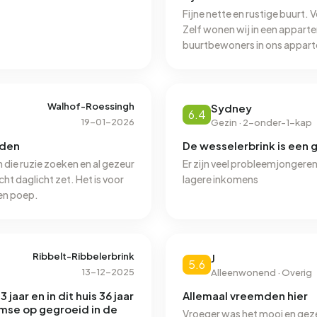
Fijne nette en rustige buurt. 
Zelf wonen wij in een appart
buurtbewoners in ons appart
Glanerbruggers. Fijn complex 
appartement is prachtig, veel 
zijn de winkels, op een paar w
Walhof-Roessingh
een nadeel. Je moet echt verv
Sydney
6.4
19-01-2026
kan op de fiets of heeft een aut
Gezin · 2-onder-1-kap
woon heb ik persoonlijk nog 
rden
De wesselerbrink is een 
geven. Ook zie je hier geen 
n die ruzie zoeken en al gezeur
Er zijn veel probleemjongere
ht daglicht zet. Het is voor
lagere inkomens
den poep.
Ribbelt-Ribbelerbrink
J
5.6
13-12-2025
Alleenwonend · Overig
 jaar en in dit huis 36 jaar
Allemaal vreemden hier
amse op gegroeid in de
Vroeger was het mooi en gezel