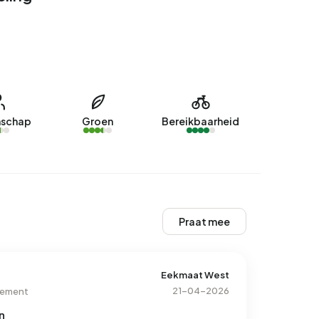
schap
Groen
Bereikbaarheid
Praat mee
Eekmaat West
21-04-2026
tement
n