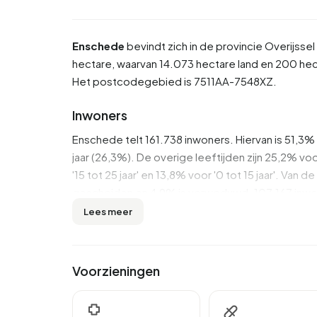
Enschede
bevindt zich in de provincie
Overijssel
hectare, waarvan 14.073 hectare land en 200 he
Het postcodegebied is 7511AA-7548XZ.
Inwoners
Enschede telt 161.738 inwoners. Hiervan is 51,3
jaar (26,3%). De overige leeftijden zijn 25,2% voor
'15 tot 25 jaar' en 13,8% voor '0 tot 15 jaar'. Va
gescheiden en 4,9% is verweduwd. 107.167 inwon
36.145 komen uit landen buiten Europa.
Lees meer
Er zijn 81.878 huishoudens in Enschede. 48,0% 
zonder kinderen en 27,2% huishoudens met kind
Voorzieningen
In Enschede zijn er 128.700 inkomensontvanger
€31.200, wat €4.600 (13%) lager is dan het nati