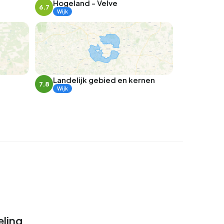
Hogeland - Velve
6.7
Wijk
Landelijk gebied en kernen
7.8
Wijk
ling