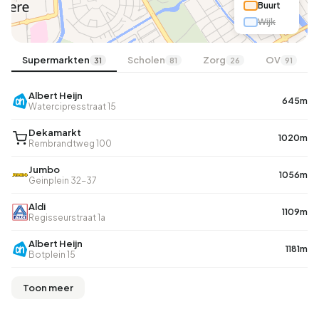
Buurt
Wijk
Supermarkten
Scholen
Zorg
OV
31
81
26
91
Albert Heijn
645m
Watercipresstraat 15
Dekamarkt
1020m
Rembrandtweg 100
Jumbo
1056m
Geinplein 32-37
Aldi
1109m
Regisseurstraat 1a
Albert Heijn
1181m
Botplein 15
Toon meer