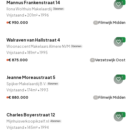
Mannus Frankenstraat 14
A
Ilona Wolthuis Makelaardij
3 bronnen
Vrijstaand
•
201m²
•
1996
-
€ 950.000
Filmwijk Midden
QUICKLANE™
Walraven van Hallstraat 4
A
Woonaccent Makelaars Almere NVM
3 bronnen
Vrijstaand
•
181m²
•
1995
-
€ 875.000
Verzetswijk Oost
QUICKLANE™
Jeanne Moreaustraat 5
A
Spijker Makelaardij B.V.
4 bronnen
Vrijstaand
•
174m²
•
1993
-
€ 880.000
Filmwijk Midden
QUICKLANE™
Charles Boyerstraat 12
A
Mijnhuisverkoopikzelf.nl
4 bronnen
Vrijstaand
•
145m²
•
1994