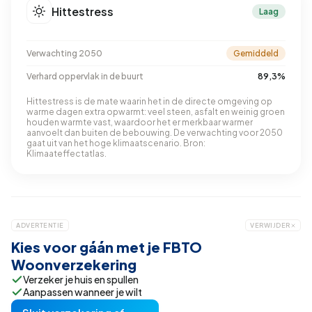
Hittestress
Laag
Verwachting 2050
Gemiddeld
Verhard oppervlak in de buurt
89,3%
Hittestress is de mate waarin het in de directe omgeving op
warme dagen extra opwarmt: veel steen, asfalt en weinig groen
houden warmte vast, waardoor het er merkbaar warmer
aanvoelt dan buiten de bebouwing. De verwachting voor 2050
gaat uit van het hoge klimaatscenario. Bron:
Klimaateffectatlas.
ADVERTENTIE
VERWIJDER
Kies voor gáán met je FBTO
Woonverzekering
Verzeker je huis en spullen
Aanpassen wanneer je wilt