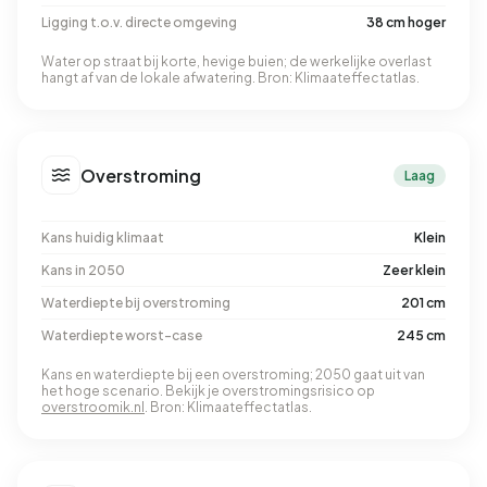
Ligging t.o.v. directe omgeving
38 cm hoger
Water op straat bij korte, hevige buien; de werkelijke overlast
hangt af van de lokale afwatering. Bron: Klimaateffectatlas.
Overstroming
Laag
Kans huidig klimaat
Klein
Kans in 2050
Zeer klein
Waterdiepte bij overstroming
201 cm
Waterdiepte worst-case
245 cm
Kans en waterdiepte bij een overstroming; 2050 gaat uit van
het hoge scenario. Bekijk je overstromingsrisico op
overstroomik.nl
. Bron: Klimaateffectatlas.