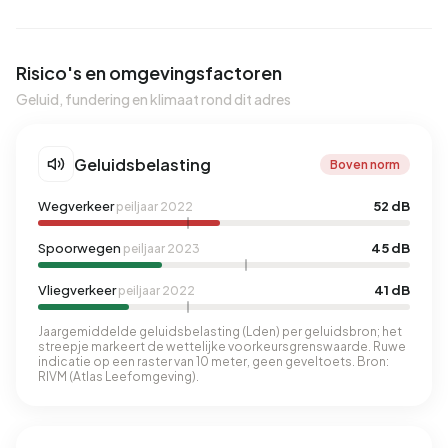
Risico's en omgevingsfactoren
Geluid, fundering en klimaat rond dit adres
Geluidsbelasting
Boven norm
Wegverkeer
52 dB
peiljaar 2022
Spoorwegen
45 dB
peiljaar 2023
Vliegverkeer
41 dB
peiljaar 2022
Jaargemiddelde geluidsbelasting (Lden) per geluidsbron; het
streepje markeert de wettelijke voorkeursgrenswaarde. Ruwe
indicatie op een raster van 10 meter, geen geveltoets. Bron:
RIVM (Atlas Leefomgeving).