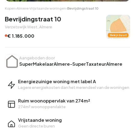
Kopen
›
Almere
›
Vrijstaande woningen
›
Bevrijdingstraat 10
Bevrijdingstraat 10
Verzetswijk West, Almere
€ 1.185.000
Bekijk buurt
Aangeboden door
SuperMakelaarAlmere-SuperTaxateurAlmere
Energiezuinige woning met label A
Lagere energiekosten dan het merendeel van de woningen
Ruim woonoppervlak van 274m²
274m² woonoppervlakte
Vrijstaande woning
Geen directe buren