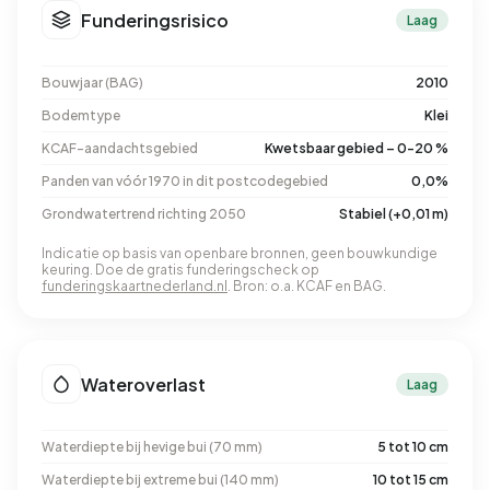
Funderingsrisico
Laag
Bouwjaar (BAG)
2010
Bodemtype
Klei
KCAF-aandachtsgebied
Kwetsbaar gebied – 0-20 %
Panden van vóór 1970 in dit postcodegebied
0,0%
Grondwatertrend richting 2050
Stabiel (+0,01 m)
Indicatie op basis van openbare bronnen, geen bouwkundige
keuring. Doe de gratis funderingscheck op
funderingskaartnederland.nl
. Bron: o.a. KCAF en BAG.
Wateroverlast
Laag
Waterdiepte bij hevige bui (70 mm)
5 tot 10 cm
Waterdiepte bij extreme bui (140 mm)
10 tot 15 cm