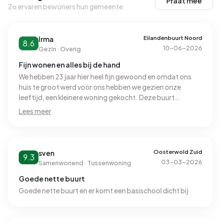
Praat mee
Zo ervaren bewoners hun gemeente
Eilandenbuurt Noord
Irma
8.6
10-06-2026
Gezin · Overig
Fijn wonen en alles bij de hand
We hebben 23 jaar hier heel fijn gewoond en omdat ons
huis te groot werd voor ons hebben we gezien onze
leeftijd, een kleinere woning gekocht. Deze buurt
kenmerkt zich door een aantal gunstige factoren: weinig
Lees meer
verschuivingen mbt bewoners, mensen zijn best
buurtvast en hebben onderling prima contacten.
Behulpzaam, jaarlijkse buurt BBQ, rustige omgeving met
veel groen. Scholen binnen loopafstand, station en
Oosterwold Zuid
sven
9.3
bussen idem evenals winkels. Binnen vijf minuten ben je
03-03-2026
Samenwonend · Tussenwoning
op de snelweg en met de A6 en A27 om de hoek kun je alle
Goede nette buurt
windstreken bereiken. Als iemand mij zou vragen of het
hier leuk wonen is zou ik dat zonder aarzeling
Goede nette buurt en er komt een basischool dicht bij
beantwoorden met een stevig JA.