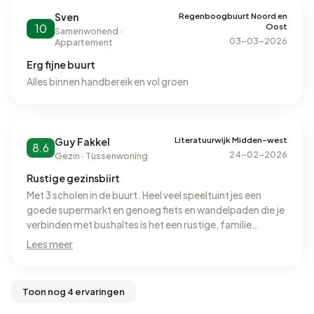
Regenboogbuurt Noord en
Sven
Oost
10
Samenwonend ·
03-03-2026
Appartement
Erg fijne buurt
Alles binnen handbereik en vol groen
Literatuurwijk Midden-west
Guy Fakkel
8.6
24-02-2026
Gezin · Tussenwoning
Rustige gezinsbiirt
Met 3 scholen in de buurt. Heel veel speeltuintjes een
goede supermarkt en genoeg fiets en wandelpaden die je
verbinden met bushaltes is het een rustige, familie
vriendelijke gezinsbuurt. Binnen 3min op de snelweg en
Lees meer
niet ver van amsterdam.
Toon nog 4 ervaringen