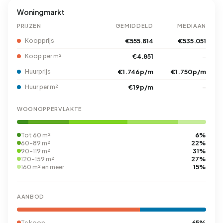
Woningmarkt
PRIJZEN
GEMIDDELD
MEDIAAN
Koopprijs
€555.814
€535.051
Koop per m²
€4.851
–
Huurprijs
€1.746 p/m
€1.750 p/m
Huur per m²
€19 p/m
–
WOONOPPERVLAKTE
6%
Tot 60 m²
22%
60-89 m²
31%
90-119 m²
27%
120-159 m²
15%
160 m² en meer
AANBOD
65%
Te koop