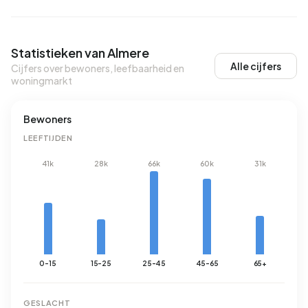
Statistieken van Almere
Alle cijfers
Cijfers over bewoners, leefbaarheid en
woningmarkt
Bewoners
LEEFTIJDEN
41k
28k
66k
60k
31k
0-15
15-25
25-45
45-65
65+
GESLACHT