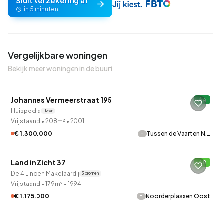
Sluit verzekering af
in 5 minuten
Vergelijkbare woningen
Bekijk meer woningen in de buurt
Johannes Vermeerstraat 195
A
Huispedia
1 bron
Vrijstaand
•
208m²
•
2001
-
€ 1.300.000
Tussen de Vaarten N.…
QUICKLANE™
Land in Zicht 37
B
De 4 Linden Makelaardij
3 bronnen
Vrijstaand
•
179m²
•
1994
-
€ 1.175.000
Noorderplassen Oost
QUICKLANE™