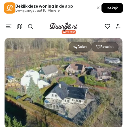
Bekijk deze woning in de app
×
Bekijk
Bevrijdingstraat 10, Almere
Win €250!
Delen
Favoriet