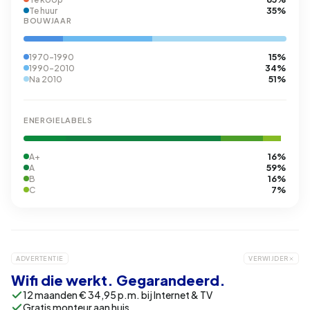
35%
Te huur
BOUWJAAR
15%
1970-1990
34%
1990-2010
51%
Na 2010
ENERGIELABELS
16%
A+
59%
A
16%
B
7%
C
ADVERTENTIE
VERWIJDER
Wifi die werkt. Gegarandeerd.
12 maanden € 34,95 p.m. bij Internet & TV
Gratis monteur aan huis