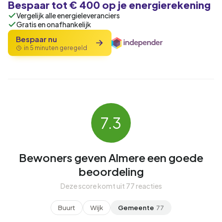
Bespaar tot € 400 op je energierekening
Vergelijk alle energieleveranciers
Gratis en onafhankelijk
Bespaar nu
in 5 minuten geregeld
7.3
Bewoners geven Almere een goede
beoordeling
Deze score komt uit 77 reacties
Buurt
Wijk
Gemeente
77