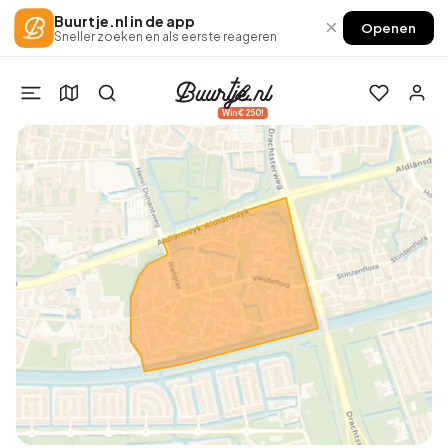
Buurtje.nl in de app
×
Openen
Sneller zoeken en als eerste reageren
Win €250!