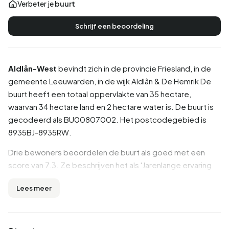
Verbeter je
buurt
Schrijf een beoordeling
Aldlân-West
bevindt zich in de provincie
Friesland
, in de
gemeente
Leeuwarden
, in de wijk
Aldlân & De Hemrik
De
buurt heeft een totaal oppervlakte van 35 hectare,
waarvan 34 hectare land en 2 hectare water is. De buurt is
gecodeerd als BU00807002. Het postcodegebied is
8935BJ-8935RW.
Drie bewoners beoordelen de buurt als goed met een
score van 7.3. Ze beschrijven het als 'Jarenlange ervaring
toe aan iets nieuws!', 'Gezelligheid maar toch rust' en
Lees meer
'Prima'. Details als voorzieningen, bereikbaarheid, groen
worden goed beoordeeld in deze buurt, terwijl hygiëne en
onderwijs minder goed scoren.