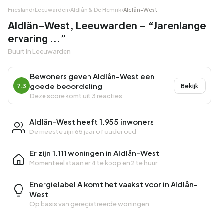
Friesland
›
Leeuwarden
›
Aldlân & De Hemrik
›
Aldlân-West
Aldlân-West, Leeuwarden – “Jarenlange
ervaring ...”
Buurt in Leeuwarden
Bewoners geven Aldlân-West een
goede beoordeling
7.3
Bekijk
Deze score komt uit 3 reacties
Aldlân-West heeft 1.955 inwoners
De meeste zijn 65 jaar of ouder oud
Er zijn 1.111 woningen in Aldlân-West
Momenteel staan er
4 te koop
en
2 te huur
Energielabel A komt het vaakst voor in Aldlân-
West
Op basis van geregistreerde woningen