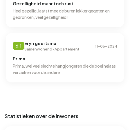
Gezelligheid maar toch rust
verbruik van 960 m³ per adres ligt het aardgasverbruik 25%
onder het landelijke gemiddelde van 1.280 m³.
Heel gezellig, laatst mee de buren lekker gegeten en
gedronken, veel gezelligheid!
Eryn geertsma
6.1
11-06-2024
Samenwonend · Appartement
Prima
Prima, wel veel slechte hangjongeren die de boel helaas
verzieken voor de andere
Statistieken over de inwoners