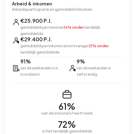
Arbeid & inkomen
Arbeidsparticipatie en gemiddeld inkomen
€25.900 P.J.
gemiddeld per inwoner
16% onder
landelijk
gemiddelde
€29.400 P.J.
gemiddeld per inkomstenontvanger
21% onder
landelijk gemiddelde
91%
9%
van de werkenden is in
van de werkenden is
loondienst
zelfstandig
61%
van de inwoners heeft werk
72%
is het landelijk gemiddelde