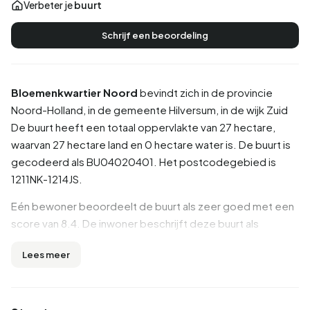
Verbeter je
buurt
Schrijf een beoordeling
Bloemenkwartier Noord
bevindt zich in de provincie
Noord-Holland
, in de gemeente
Hilversum
, in de wijk
Zuid
De buurt heeft een totaal oppervlakte van 27 hectare,
waarvan 27 hectare land en 0 hectare water is. De buurt is
gecodeerd als BU04020401. Het postcodegebied is
1211NK-1214JS.
Eén bewoner beoordeelt de buurt als zeer goed met een
score van 8.4. De inwoner beschrijft deze buurt als
'geweldige plek met vriendelijke mensen'. Op basis van
Lees meer
een beperkt aantal beoordelingen zijn er nog geen
duidelijke trends zichtbaar in deze buurt.
Inwoners