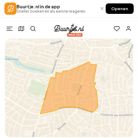
Buurtje.nl in de app
×
Openen
Sneller zoeken en als eerste reageren
Win €250!