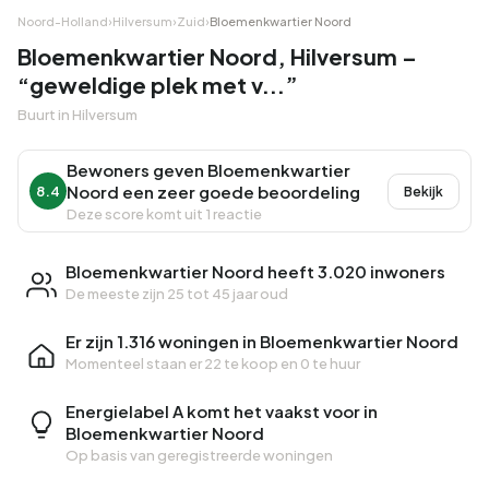
Noord-Holland
›
Hilversum
›
Zuid
›
Bloemenkwartier Noord
Bloemenkwartier Noord, Hilversum –
“geweldige plek met v...”
Buurt in Hilversum
Bewoners geven Bloemenkwartier
Noord een zeer goede beoordeling
8.4
Bekijk
Deze score komt uit 1 reactie
Bloemenkwartier Noord heeft 3.020 inwoners
De meeste zijn 25 tot 45 jaar oud
Er zijn 1.316 woningen in Bloemenkwartier Noord
Momenteel staan er
22 te koop
en
0 te huur
Energielabel A komt het vaakst voor in
Bloemenkwartier Noord
Op basis van geregistreerde woningen