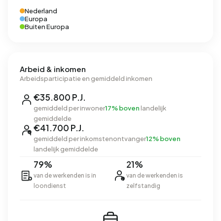
Nederland
Europa
Buiten Europa
Arbeid & inkomen
Arbeidsparticipatie en gemiddeld inkomen
€35.800 P.J.
gemiddeld per inwoner
17% boven
landelijk
gemiddelde
€41.700 P.J.
gemiddeld per inkomstenontvanger
12% boven
landelijk gemiddelde
79%
21%
van de werkenden is in
van de werkenden is
loondienst
zelfstandig