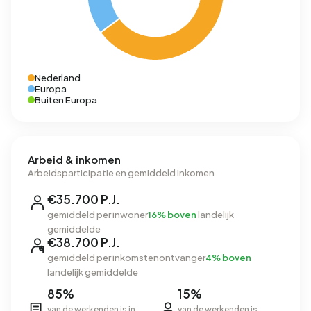
Nederland
Europa
Buiten Europa
Arbeid & inkomen
Arbeidsparticipatie en gemiddeld inkomen
€35.700 P.J.
gemiddeld per inwoner
16% boven
landelijk
gemiddelde
€38.700 P.J.
gemiddeld per inkomstenontvanger
4% boven
landelijk gemiddelde
85%
15%
van de werkenden is in
van de werkenden is