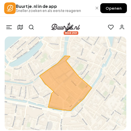
Buurtje.nl in de app
×
Openen
Sneller zoeken en als eerste reageren
Win €250!