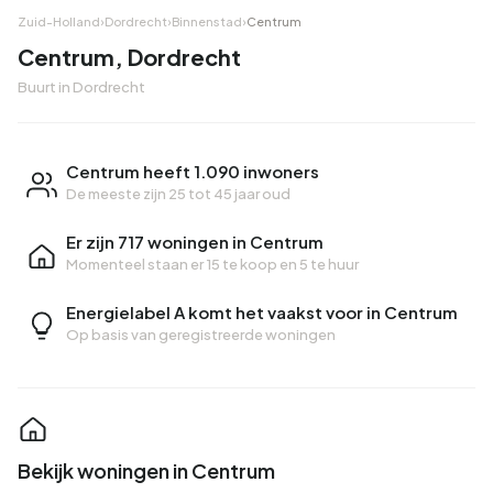
Zuid-Holland
›
Dordrecht
›
Binnenstad
›
Centrum
Centrum, Dordrecht
Buurt in Dordrecht
Centrum heeft 1.090 inwoners
De meeste zijn 25 tot 45 jaar oud
Er zijn 717 woningen in Centrum
Momenteel staan er
15 te koop
en
5 te huur
Energielabel A komt het vaakst voor in Centrum
Op basis van geregistreerde woningen
Bekijk woningen in Centrum