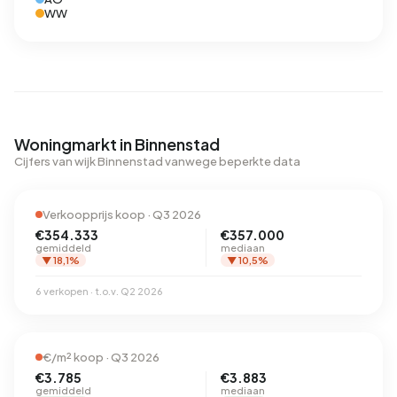
WW
Woningmarkt in Binnenstad
Cijfers van wijk Binnenstad vanwege beperkte data
Verkoopprijs koop · Q3 2026
€354.333
€357.000
gemiddeld
mediaan
▼ 18,1%
▼ 10,5%
6 verkopen · t.o.v. Q2 2026
€/m² koop · Q3 2026
€3.785
€3.883
gemiddeld
mediaan