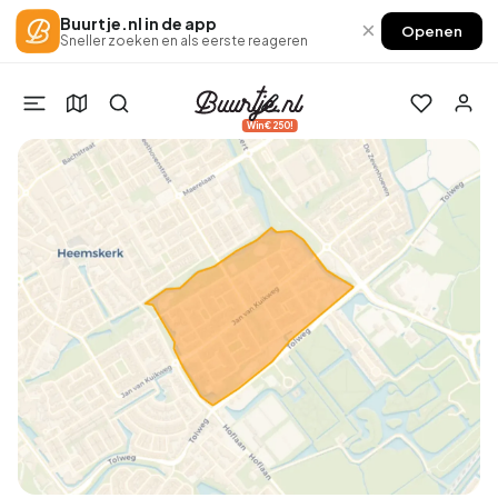
Buurtje.nl in de app
×
Openen
Sneller zoeken en als eerste reageren
Win €250!