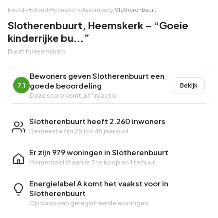
Noord-Holland
›
Heemskerk
›
Assumburg
›
Slotherenbuurt
Slotherenbuurt, Heemskerk – “Goeie
kinderrijke bu...”
Buurt in Heemskerk
Bewoners geven Slotherenbuurt een
goede beoordeling
7.1
Bekijk
Deze score komt uit 1 reactie
Slotherenbuurt heeft 2.260 inwoners
De meeste zijn 25 tot 45 jaar oud
Er zijn 979 woningen in Slotherenbuurt
Momenteel staan er
3 te koop
en
1 te huur
Energielabel A komt het vaakst voor in
Slotherenbuurt
Op basis van geregistreerde woningen