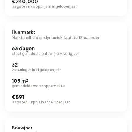
€240.000
laagste verkoopprijs in afgelopen jaar
Huurmarkt
Marktsnelheid en dynamiek, laatste 12 maanden
63 dagen
staat gemiddeld online · t.o.v. vorig jaar
32
verhuringen in afgelopen jaar
105 m²
gemiddelde woonoppervlakte
€891
laagste huurprijs in afgelopen jaar
Bouwjaar