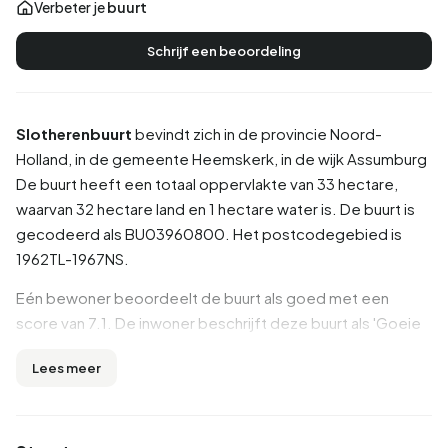
Verbeter je
buurt
Schrijf een beoordeling
Slotherenbuurt
bevindt zich in de provincie
Noord-
Holland
, in de gemeente
Heemskerk
, in de wijk
Assumburg
De buurt heeft een totaal oppervlakte van 33 hectare,
waarvan 32 hectare land en 1 hectare water is. De buurt is
gecodeerd als BU03960800. Het postcodegebied is
1962TL-1967NS.
Eén bewoner beoordeelt de buurt als goed met een
score van 7.1. De inwoner beschrijft deze buurt als 'Goeie
kinderrijke buurt'. Op basis van een beperkt aantal
Lees meer
beoordelingen zijn er nog geen duidelijke trends zichtbaar
in deze buurt.
Inwoners