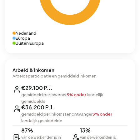
Nederland
Europa
Buiten Europa
Arbeid & inkomen
Arbeidsparticipatie en gemiddeld inkomen
€29.100 P.J.
gemiddeld per inwoner
5% onder
landelijk
gemiddelde
€36.200 P.J.
gemiddeld per inkomstenontvanger
3% onder
landelijk gemiddelde
87%
13%
van de werkenden is in
van de werkenden is