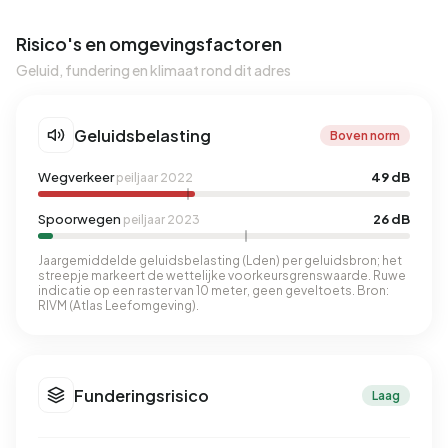
Risico's en omgevingsfactoren
Geluid, fundering en klimaat rond dit adres
Geluidsbelasting
Boven norm
Wegverkeer
49 dB
peiljaar 2022
Spoorwegen
26 dB
peiljaar 2023
Jaargemiddelde geluidsbelasting (Lden) per geluidsbron; het
streepje markeert de wettelijke voorkeursgrenswaarde. Ruwe
indicatie op een raster van 10 meter, geen geveltoets. Bron:
RIVM (Atlas Leefomgeving).
Funderingsrisico
Laag