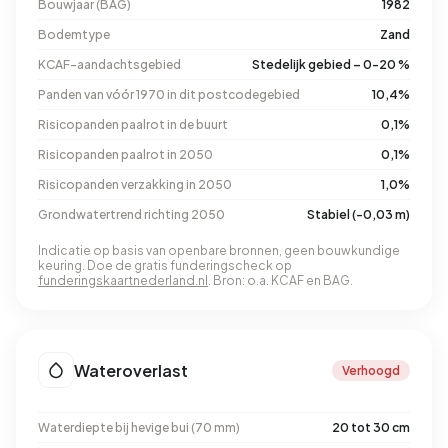
Bouwjaar (BAG)
1982
Bodemtype
Zand
KCAF-aandachtsgebied
Stedelijk gebied – 0-20 %
Panden van vóór 1970 in dit postcodegebied
10,4%
Risicopanden paalrot in de buurt
0,1%
Risicopanden paalrot in 2050
0,1%
Risicopanden verzakking in 2050
1,0%
Grondwatertrend richting 2050
Stabiel (-0,03 m)
Indicatie op basis van openbare bronnen, geen bouwkundige
keuring. Doe de gratis funderingscheck op
funderingskaartnederland.nl
. Bron: o.a. KCAF en BAG.
Wateroverlast
Verhoogd
Waterdiepte bij hevige bui (70 mm)
20 tot 30 cm