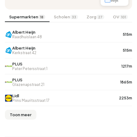
Wijk
Supermarkten
Scholen
Zorg
OV
18
33
27
101
Albert Heijn
515m
Raadhuislaan 48
Albert Heijn
515m
Kerkstraat 42
PLUS
1217m
Pater Petersstraat 1
PLUS
1865m
Glazenapstraat 21
Lidl
2253m
Prins Mauritsstraat 17
Toon meer