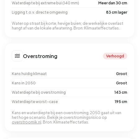
Waterdiepte bij extreme bui (140 mm)
Meer dan 30 cm
Ligging t.o.v. directe omgeving
83 cm lager
Water op straat bij korte, hevige buien; de werkelijke overlast
hangt af van de lokale afwatering. Bron: Klimaateffectatlas.
Overstroming
Verhoogd
Kans huidig klimaat
Groot
Kans in 2050
Groot
Waterdiepte bij overstroming
143 cm
Waterdiepte worst-case
195 cm
Kans en waterdiepte bij een overstroming; 2050 gaat uit van
het hoge scenario. Bekijk je overstromingsrisico op
overstroomik.nl
. Bron: Klimaateffectatlas.