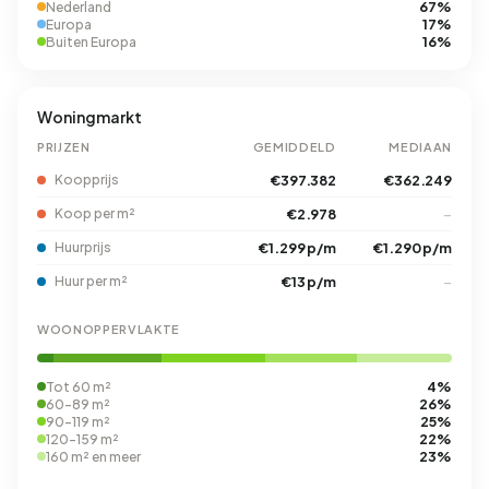
67%
Nederland
17%
Europa
16%
Buiten Europa
Woningmarkt
PRIJZEN
GEMIDDELD
MEDIAAN
Koopprijs
€397.382
€362.249
Koop per m²
€2.978
–
Huurprijs
€1.299 p/m
€1.290 p/m
Huur per m²
€13 p/m
–
WOONOPPERVLAKTE
4%
Tot 60 m²
26%
60-89 m²
25%
90-119 m²
22%
120-159 m²
23%
160 m² en meer