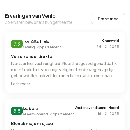
Ervaringen van Venlo
Praat mee
Zo ervaren bewoners hun gemeente
Craneveld
Tom Stoffels
7.3
24-12-2025
Overig · Appartement
Venlo zonder drukte.
Ik ervaar hier veel veiligheid. Nooit het gevoel gehad dat ik
moest opletten voor mijn veiligheid en de wegen zijn fijn
gebouwd. Ik maak zelden mee dat een auto hier te hard
aan het rijden is en ik hoor nooit iets slechts van
Lees meer
buurtbewoners over inbraken of diefstal. Je kunt hier
makkelijk met mensen op straat die je vaker ziet omdat ze
de hond uitlaten een babbel maken en ik ben zelfs een
keer geholpen met mijn fiets toen de ketting er af lag. Het
Vastenavondkamp-Noord
Izabela
8.8
is over het algemeen schoon, alleen bij de containers
16-12-2025
Alleenwonend · Appartement
staan wel eens extra zakken vuil en meubels. Huizen zijn
Blerick moje miejsce
prima niks op aan te merken. Zien er allemaal ook netjes