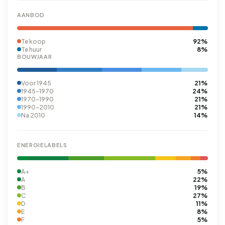
AANBOD
92%
Te koop
8%
Te huur
BOUWJAAR
21%
Voor 1945
24%
1945-1970
21%
1970-1990
21%
1990-2010
14%
Na 2010
ENERGIELABELS
5%
A+
22%
A
19%
B
27%
C
11%
D
8%
E
5%
F