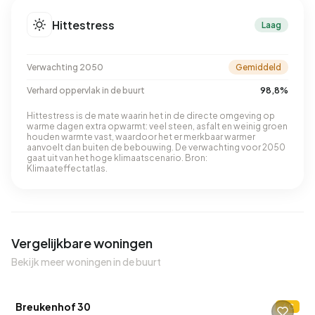
Hittestress
Laag
Verwachting 2050
Gemiddeld
Verhard oppervlak in de buurt
98,8%
Hittestress is de mate waarin het in de directe omgeving op
warme dagen extra opwarmt: veel steen, asfalt en weinig groen
houden warmte vast, waardoor het er merkbaar warmer
aanvoelt dan buiten de bebouwing. De verwachting voor 2050
gaat uit van het hoge klimaatscenario. Bron:
Klimaateffectatlas.
Vergelijkbare woningen
Bekijk meer woningen in de buurt
QUICKLANE™
Breukenhof 30
C
Verkocht onder voorbehoud