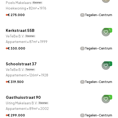
Poels Makelaars
4 bronnen
Hoekwoning
•
82m²
•
1976
-
€ 275.000
Tegelen-Centrum
QUICKLANE™
Kerkstraat 55B
B
6 uur geleden ontdekt
VeTeBe B.V.
3 bronnen
Appartement
•
87m²
•
1999
-
€ 330.000
Tegelen-Centrum
QUICKLANE™
Schoolstraat 37
A
6 uur geleden ontdekt
VeTeBe B.V.
7 bronnen
Appartement
•
126m²
•
1928
-
€ 319.500
Tegelen-Centrum
QUICKLANE™
Gasthuisstraat 90
B
Uiting Makelaars B.V.
3 bronnen
Appartement
•
89m²
•
2002
-
€ 299.000
Tegelen-Centrum
QUICKLANE™