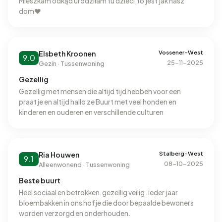
uit van binnen en buiten. Internet werkt goed, glasvezel en
Mieszkam odkąd urodziłam tu dzieci,to jest jak nasz
stroom die nooit uitvalt. Er zijn veel speelplaatsen.
dom♥️
Wandelmogelijkheden aan de maas en meerdere
supermarkten op loopafstand. Ook meerdere busstops
en een fitnisscenter. Je kunt er makkelijk komen met de
voet, fiets of auto. Er is alleen een middelbare school in de
Vossener-West
Elsbeth Kroonen
9.0
25-11-2025
buurt.
Gezin · Tussenwoning
Gezellig
Gezellig met mensen die altijd tijd hebben voor een
praatje en altijd hallo ze Buurt met veel honden en
kinderen en ouderen en verschillende culturen
Stalberg-West
Ria Houwen
9.1
08-10-2025
Alleenwonend · Tussenwoning
Beste buurt
Heel sociaal en betrokken.gezellig veilig .ieder jaar
bloembakken in ons hofje die door bepaalde bewoners
worden verzorgd en onderhouden.