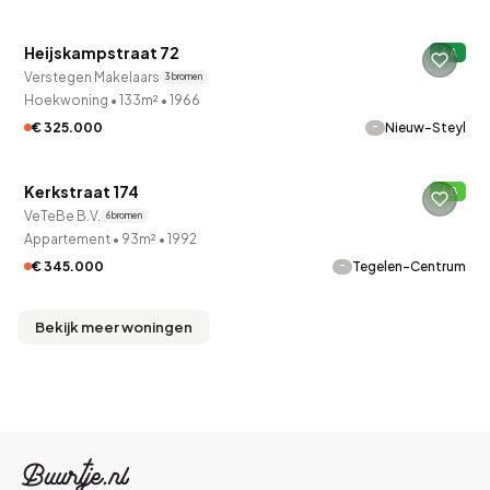
Heijskampstraat 72
A
Verkocht onder voorbehoud
Verstegen Makelaars
3 bronnen
Hoekwoning
•
133m²
•
1966
-
€ 325.000
Nieuw-Steyl
QUICKLANE™
Kerkstraat 174
B
6 uur geleden ontdekt
VeTeBe B.V.
6 bronnen
Appartement
•
93m²
•
1992
-
€ 345.000
Tegelen-Centrum
Bekijk meer woningen