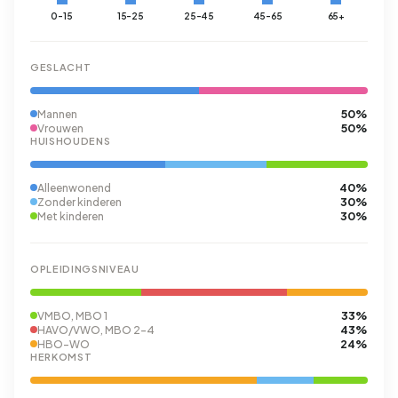
0-15
15-25
25-45
45-65
65+
GESLACHT
50%
Mannen
50%
Vrouwen
HUISHOUDENS
40%
Alleenwonend
30%
Zonder kinderen
30%
Met kinderen
OPLEIDINGSNIVEAU
33%
VMBO, MBO 1
43%
HAVO/VWO, MBO 2-4
24%
HBO-WO
HERKOMST