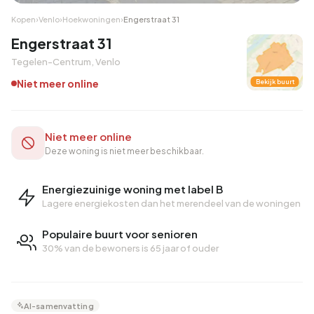
Kopen
›
Venlo
›
Hoekwoningen
›
Engerstraat 31
Engerstraat 31
Tegelen-Centrum, Venlo
Niet meer online
Bekijk buurt
Niet meer online
Deze woning is niet meer beschikbaar.
Energiezuinige woning met label B
Lagere energiekosten dan het merendeel van de woningen
Populaire buurt voor senioren
30% van de bewoners is 65 jaar of ouder
AI-samenvatting