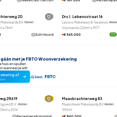
0
Nieuwstadt Centrum
€ 189.000
Recreatiepa
99
8
25
327
83
LANE™
QUICKLANE™
oning
2-onder-1-kap
Kamers
Vrijstaand
hterweg 2D
Drs J. Lebensstraat 16
-
leden ontdekt
2 uur geleden ontdekt
Makelaardij BV
Lassoo Makelaars & Taxateurs
5 bronnen
6 bronn
nt
•
74m²
Vrijstaand
•
226m²
•
1977
-
€ 545.000
0
Echt Noord
7.7
r gáán met je FBTO Woonverzekering
e huis en spullen
 wanneer je wilt
zekering af
uten
LANE™
QUICKLANE™
eg 2R619
Maasbrachterweg 83
leden ontdekt
C
2 uur geleden ontdekt
tgoed B.V.
Maasstreek Makelaardij BV
4 bronnen
6 bronnen
74m²
•
2014
395m²
-
0
Recreatiepark Hommel…
€ 840.000