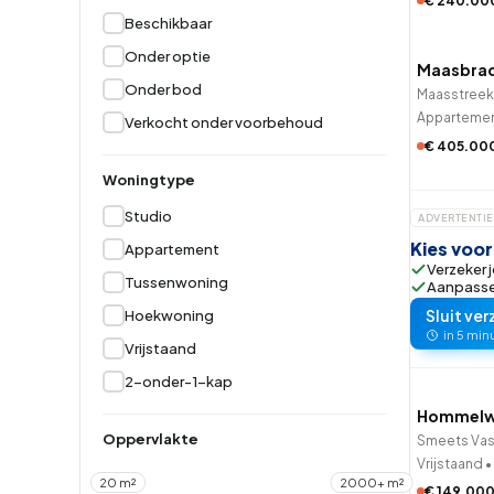
€ 240.00
QUICK
Beschikbaar
Hoekwoning
Hoekw
Onder optie
Maasbrac
2 uur ge
Onder bod
Maasstreek 
Apparteme
Verkocht onder voorbehoud
€ 405.00
Woningtype
Studio
ADVERTENTIE
Kies voo
Appartement
Verzeker j
Tussenwoning
Aanpassen
Sluit ver
Hoekwoning
in 5 min
Vrijstaand
QUICK
2-onder-1-kap
Hommelw
2 uur ge
Oppervlakte
Smeets Vas
Vrijstaand
•
20 m²
2000+ m²
€ 149.00