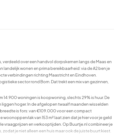
, verdeeld over een handvol dorpskernen langs de Maas en
 landelijk wonen en prima bereikbaarheid: via de A2 ben je
recte verbindingen richting Maastricht en Eindhoven.
logistieke sector rond Born. Dat trekt een mix van gezinnen,
m 14.900 woningen is koopwoning, slechts 29% is huur. De
liggen hoger. In de afgelopen twaalf maanden wisselden
breedte is fors: van €109.000 voor een compact
oonoppervlak van 153 m² laat zien dat je hier voor je geld
ele vraagprijzen en verkooptijden. Op Buurtje.nl combineer je
at je niet alleen een huis maar ook de juiste buurt kiest.