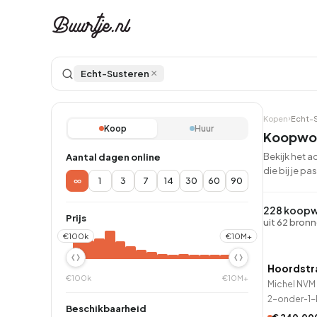
×
Echt-Susteren
Kopen
Echt-
Koop
Huur
Koopwon
Bekijk het 
Aantal dagen online
die bij je pas
∞
1
3
7
14
30
60
90
Ontdek Ams
Ontd
Grachtengordel, J
Gracht
228 koopw
Prijs
uit 62 bron
Koopwoningen
Huu
QUICK
€100k
€10M+
Hoordstr
51 minut
€100k
€10M+
Michel NVM 
Appartementen
Appar
2-onder-1-
Beschikbaarheid