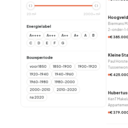
QUICK
20 m²
2000+ m²
Hoogvel
2 uur ge
Biermans Ma
Energielabel
2-onder-1-
A++++
A+++
A++
A+
A
B
€ 385.00
QUICK
C
D
E
F
G
Kleine St
2 uur ge
Bouwperiode
Paul Horste
voor 1850
1850-1900
1900-1920
Tussenwon
1920-1940
1940-1960
€ 425.00
QUICK
1960-1980
1980-2000
2000-2010
2010-2020
Hubertus
2 uur ge
na 2020
KenT Makel
Apparteme
€ 379.00