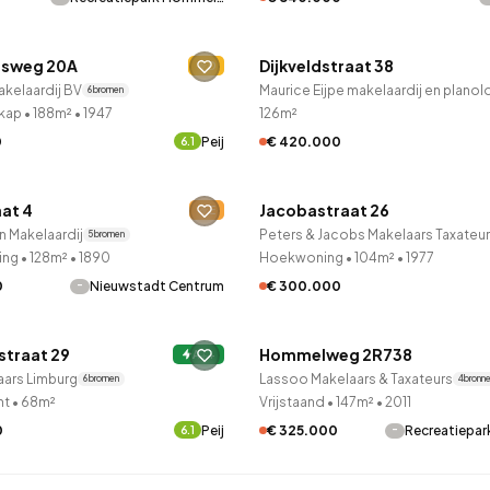
LANE™
QUICKLANE™
dsweg 20A
Dijkveldstraat 38
leden ontdekt
D
2 uur geleden ontdekt
kelaardij BV
6 bronnen
kap
•
188m²
•
1947
126m²
0
Peij
€ 420.000
6.1
LANE™
QUICKLANE™
aat 4
Jacobastraat 26
leden ontdekt
E
2 uur geleden ontdekt
n Makelaardij
5 bronnen
ing
•
128m²
•
1890
Hoekwoning
•
104m²
•
1977
-
€ 300.000
0
Nieuwstadt Centrum
LANE™
QUICKLANE™
straat 29
Hommelweg 2R738
leden ontdekt
A++
2 uur geleden ontdekt
aars Limburg
Lassoo Makelaars & Taxateurs
6 bronnen
4 bronn
nt
•
68m²
Vrijstaand
•
147m²
•
2011
0
Peij
-
€ 325.000
Recreatiepa
6.1