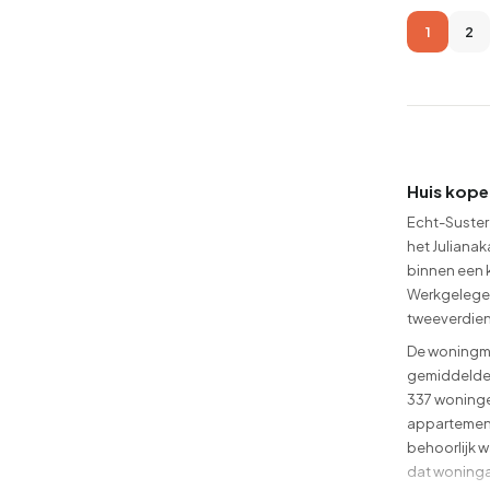
1
2
Huis kope
Echt-Suster
het Julianak
binnen een k
Werkgelegenh
tweeverdien
De woningma
gemiddelde 
337 woninge
appartement
behoorlijk w
dat woningaa