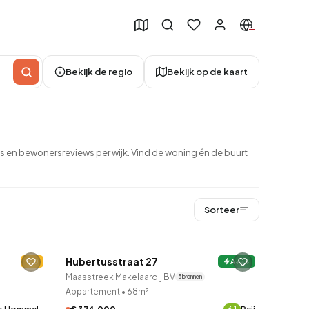
Bekijk de regio
Bekijk op de kaart
s en bewonersreviews per wijk. Vind de woning én de buurt
Sorteer
QUICKLANE™
49
Hubertusstraat 27
D
2 uur geleden ontdekt
A+++
Maasstreek Makelaardij BV
5 bronnen
Appartement
•
68m²