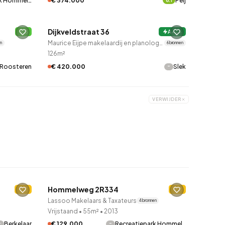
€ 374.000
Peij
rk Hommel…
6.1
QUICKLANE™
Dijkveldstraat 36
B
2 uur geleden ontdekt
A+++
Maurice Eijpe makelaardij en planologisch advies
en
6 bronnen
126m²
Roosteren
-
€ 420.000
Slek
VERWIJDER
QUICKLANE™
Hommelweg 2R334
C
2 uur geleden ontdekt
C
Lassoo Makelaars & Taxateurs
4 bronnen
Vrijstaand
•
55m²
•
2013
-
-
Berkelaar
€ 129.000
Recreatiepark Hommel…