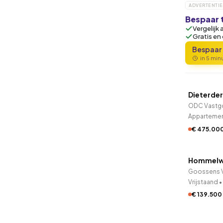
ADVERTENTIE
Bespaar 
Vergelijk 
Gratis en
Bespaar
in 5 mi
QUICK
Dieterder
2 uur ge
ODC Vastg
Apparteme
€ 475.00
Hommelw
2 uur ge
Vrijstaand
•
€ 139.500