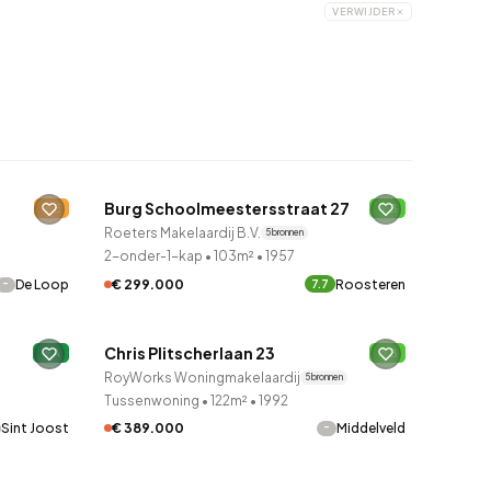
VERWIJDER
QUICKLANE™
Burg Schoolmeestersstraat 27
E
Verkocht onder voorbehoud
B
Roeters Makelaardij B.V.
5 bronnen
2-onder-1-kap
•
103m²
•
1957
-
€ 299.000
Roosteren
De Loop
7.7
QUICKLANE™
Chris Plitscherlaan 23
A
2 uur geleden ontdekt
B
RoyWorks Woningmakelaardij
5 bronnen
Tussenwoning
•
122m²
•
1992
-
Sint Joost
€ 389.000
Middelveld