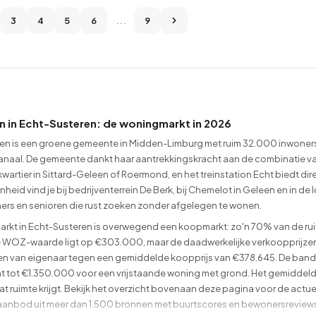
3
4
5
6
...
9
n in Echt-Susteren: de woningmarkt in 2026
en is een groene gemeente in Midden-Limburg met ruim 32.000 inwoners
anaal. De gemeente dankt haar aantrekkingskracht aan de combinatie van
wartier in Sittard-Geleen of Roermond, en het treinstation Echt biedt di
eid vind je bij bedrijventerrein De Berk, bij Chemelot in Geleen en in de 
ers en senioren die rust zoeken zonder afgelegen te wonen.
rkt in Echt-Susteren is overwegend een koopmarkt: zo'n 70% van de rui
WOZ-waarde ligt op €303.000, maar de daadwerkelijke verkoopprijzen 
n van eigenaar tegen een gemiddelde koopprijs van €378.645. De band
 tot €1.350.000 voor een vrijstaande woning met grond. Het gemiddelde w
at ruimte krijgt. Bekijk het overzicht bovenaan deze pagina voor de actu
nbod uit meer dan 1.500 bronnen met buurtscores en bewonersreviews, zod