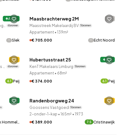
QUICKLANE™
Maasbrachterweg 2M
-
A+++
2 uur geleden ontdekt
Maurice Eijpe makelaardij en planologisch advies
Maasstreek Makelaardij BV
6 bronnen
5 bronnen
Appartement
•
139m²
-
-
Slek
€ 705.000
Echt Noord
QUICKLANE™
Hubertusstraat 25
C
2 uur geleden ontdekt
A++
Peters & Jacobs Makelaars Taxateurs B.V.
KenT Makelaars Limburg
6 bronnen
5 bronnen
Appartement
•
68m²
Peij
€ 374.000
Peij
6.1
6.1
QUICKLANE™
Randenborgweg 24
A
Onder bod
C
Goossens Vastgoed
en
5 bronnen
2-onder-1-kap
•
165m²
•
1973
€ 389.000
Cristinawijk
rk Hommel…
7.5