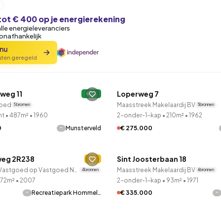
tot € 400 op je energierekening
alle energieleveranciers
 onafhankelijk
 nu
nuten geregeld
LANE™
QUICKLANE™
weg 11
Loperweg 7
leden ontdekt
A+
Onder bod
oed
Maasstreek Makelaardij BV
5 bronnen
5 bronnen
nt
•
487m²
•
1960
2-onder-1-kap
•
210m²
•
1962
-
0
Munsterveld
€ 275.000
QUICKLANE™
eg 2R238
Sint Joosterbaan 18
leden ontdekt
C
2 uur geleden ontdekt
Goossens Vastgoed op Vastgoed Nederland
Maasstreek Makelaardij BV
4 bronnen
6 bronnen
72m²
•
2007
2-onder-1-kap
•
93m²
•
1971
-
-
Recreatiepark Hommel…
€ 335.000