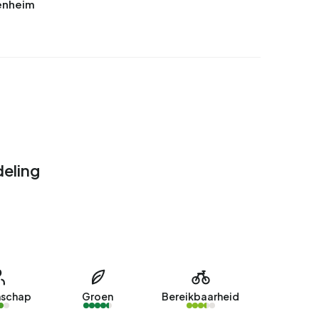
enheim
eling
schap
Groen
Bereikbaarheid