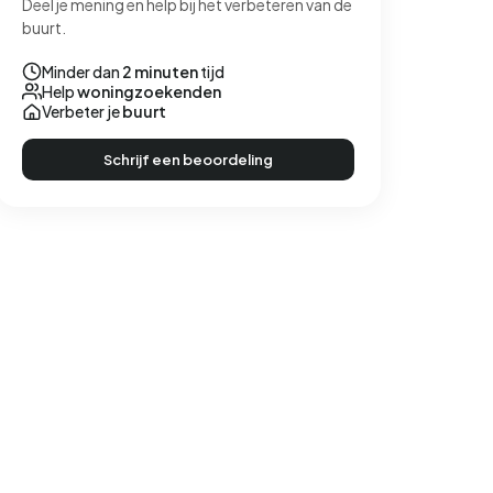
Deel je mening en help bij het verbeteren van de
buurt.
Minder dan
2 minuten
tijd
Help
woningzoekenden
Verbeter je
buurt
Schrijf een beoordeling