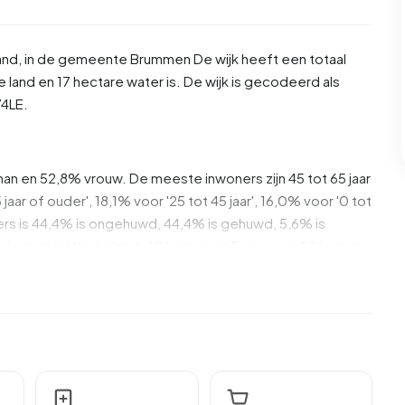
and
, in de gemeente
Brummen
De wijk heeft een totaal
 land en 17 hectare water is. De wijk is gecodeerd als
4LE.
an en 52,8% vrouw. De meeste inwoners zijn 45 tot 65 jaar
jaar of ouder', 18,1% voor '25 tot 45 jaar', 16,0% voor '0 tot
woners is 44,4% is ongehuwd, 44,4% is gehuwd, 5,6% is
 komen uit Nederland, 40 komen uit Europa en 40 komen
aarvan zijn eenpersoonshuishoudens, 41,7% huishoudens
eren. De gemiddelde huishoudensgrootte is 2,4 personen.
 Het gemiddelde inkomen per inkomensontvanger is
le gemiddelde van €35.800. Per inwoner ligt het