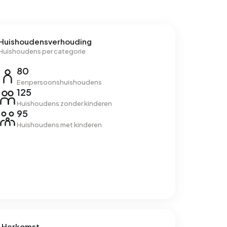
Huishoudensverhouding
Huishoudens per categorie
80
Eenpersoonshuishoudens
125
Huishoudens zonder kinderen
95
Huishoudens met kinderen
Herkomst