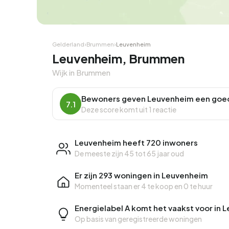
Hoekwoning
Hoekw
Gelderland
›
Brummen
›
Leuvenheim
Leuvenheim, Brummen
Wijk in Brummen
Bewoners geven Leuvenheim een goe
7.1
Deze score komt uit 1 reactie
Leuvenheim heeft 720 inwoners
De meeste zijn 45 tot 65 jaar oud
Er zijn 293 woningen in Leuvenheim
Momenteel staan er
4 te koop
en
0 te huur
Energielabel A komt het vaakst voor in
Op basis van geregistreerde woningen