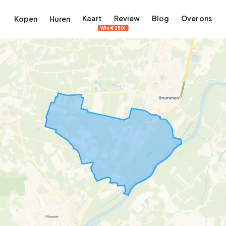
Kaart
Review
Blog
Over ons
Kopen
Huren
Win €250!
terdam
ek Amsterdam
ordaan, De Pijp en meer
engordel, Jordaan, De Pijp en meer
 in Amsterdam
rwoningen in Amsterdam
Bekijk op de kaart
Bekijk op de kaart
5.640
2.471
460
65
371
tementen
Studio's
Studio's
Tussenwoning
Tussenwoning