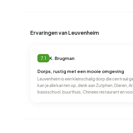
Ervaringen van Leuvenheim
7.1
K. Brugman
Dorps, rustig met een mooie omgeving
Leuvenheim is een kleinschalig dorp die centraal ge
kan je alle kanten op, denk aan Zutphen, Dieren, Arnhem 
basisschool, buurthuis, Chinees restaurant en voor
namelijk zo het mooie bos in. Het is er tamelijk rus