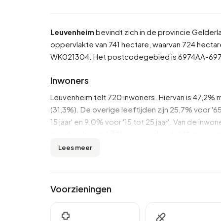
Leuvenheim
bevindt zich in de provincie
Gelderl
oppervlakte van 741 hectare, waarvan 724 hectare
WK021304. Het postcodegebied is 6974AA-697
Inwoners
Leuvenheim telt 720 inwoners. Hiervan is 47,2% m
(31,3%). De overige leeftijden zijn 25,7% voor '65 
15 jaar' en 9,0% voor '15 tot 25 jaar'. Van de in
gescheiden en 6,3% is verweduwd. 645 inwoners
uit landen buiten Europa.
Lees meer
Er zijn 300 huishoudens in Leuvenheim. 26,7% d
zonder kinderen en 31,7% huishoudens met kind
Voorzieningen
In Leuvenheim zijn er 600 inkomensontvangers.
€35.600, wat €200 (1%) lager is dan het nationa