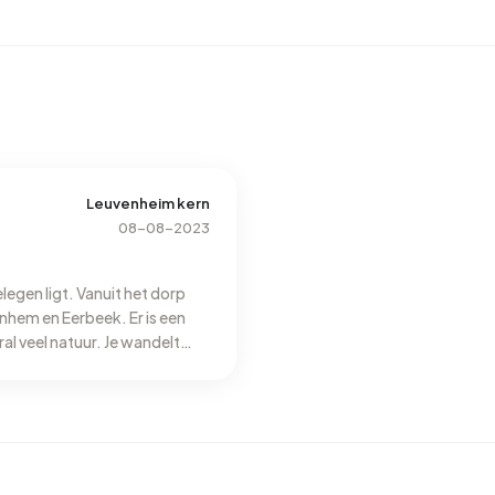
Leuvenheim kern
08-08-2023
legen ligt. Vanuit het dorp
en Eerbeek. Er is een
al veel natuur. Je wandelt
tig en de sfeer is gemoedelijk.