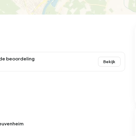
99
9
25
312
83
oning
2-onder-1-kap
Kamers
Vrijstaand
de beoordeling
Bekijk
 Leuvenheim