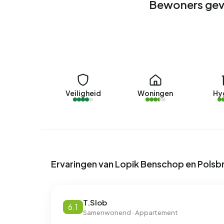
Bewoners gev
gemiddelde van 1.280 m³.
Veiligheid
Woningen
Hy
Ervaringen van Lopik Benschop en Polsb
T.Slob
6.1
Samenwonend · Appartement