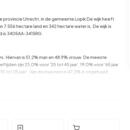
de provincie
Utrecht
, in de gemeente
Lopik
De wijk heeft
 7.556 hectare land en 342 hectare water is. De wijk is
 is 3405AA-3415RG.
rs. Hiervan is 51,2% man en 48,9% vrouw. De meeste
eftijden zijn 23,0% voor '25 tot 45 jaar', 19,0% voor '65 jaar
 '15 tot 25 jaar'. Van de inwoners is 47,2% is ongehuwd,
s verweduwd. 12.905 inwoners komen uit Nederland, 680
n Europa.
Polsbroek. 27,5% daarvan zijn eenpersoonshuishoudens,
ishoudens met kinderen. De gemiddelde
inkomensontvangers. Het gemiddelde inkomen per