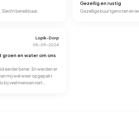
Gezellig en rustig
Goed rustig maar geen voorzieningen . Wel natuur. Slecht bereikbaar.
Gezellige buurtgenoten en ie
Lopik-Dorp
05-09-2024
t groen en water om ons
id eerder beter. En werden er
 van mij wel weer opgepakt
 bij veel mensen niet
an maken in de toekomst.