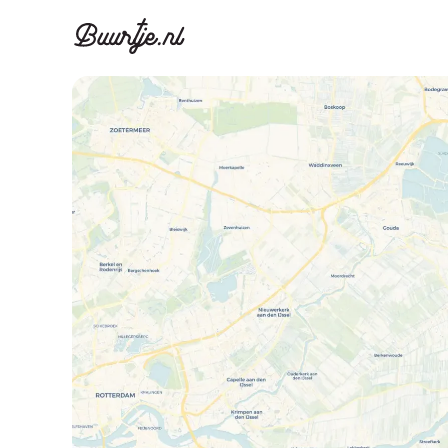
Ontdek Ams
Ontd
Grachtengordel, J
Gracht
Koopwoningen
Huu
Appartementen
Appar