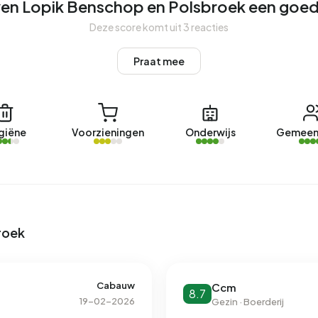
en Lopik Benschop en Polsbroek een goed
Deze score komt uit 3 reacties
Praat mee
giëne
Voorzieningen
Onderwijs
Gemeen
roek
Cabauw
Ccm
8.7
19-02-2026
Gezin · Boerderij