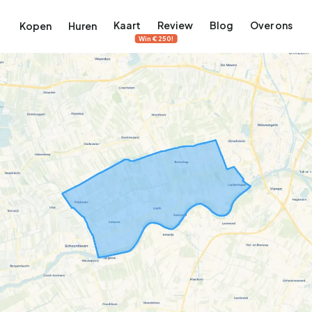
Kaart
Review
Blog
Over ons
Kopen
Huren
Win €250!
terdam
ek Amsterdam
ordaan, De Pijp en meer
engordel, Jordaan, De Pijp en meer
 in Amsterdam
rwoningen in Amsterdam
Bekijk op de kaart
Bekijk op de kaart
5.683
2.387
456
65
386
tementen
Studio's
Studio's
Tussenwoning
Tussenwoning