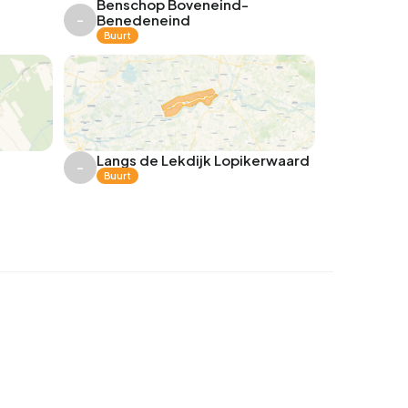
Benschop Boveneind-
Benedeneind
–
Buurt
Langs de Lekdijk Lopikerwaard
–
Buurt