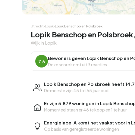
Hoekwoning
Hoekw
Utrecht
›
Lopik
›
Lopik Benschop en Polsbroek
Lopik Benschop en Polsbroek,
Wijk in Lopik
Bewoners geven Lopik Benschop en P
7.6
Deze score komt uit 3 reacties
Lopik Benschop en Polsbroek heeft 14.
De meeste zijn 45 tot 65 jaar oud
Er zijn 5.879 woningen in Lopik Benscho
Momenteel staan er
46 te koop
en
1 te huur
Energielabel A komt het vaakst voor in 
Op basis van geregistreerde woningen