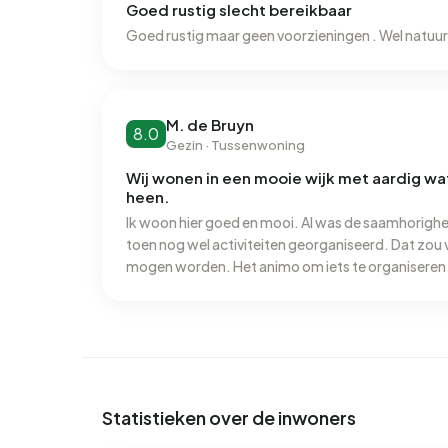
Goed rustig slecht bereikbaar
M. de Bruyn
8.0
Gezin · Tussenwoning
Wij wonen in een mooie wijk met aardig wa
heen.
Ik woon hier goed en mooi. Al was de saamhorighe
toen nog wel activiteiten georganiseerd. Dat zou
mogen worden. Het animo om iets te organiseren is
aanwezig. Wie weet kunnen we daar wat moois v
Statistieken over de inwoners