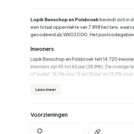
Lopik Benschop en Polsbroek
bevindt zich in 
een totaal oppervlakte van 7.898 hectare, waarvan
gecodeerd als WK033100. Het postcodegebied
Inwoners
Lopik Benschop en Polsbroek telt 14.720 inwone
inwoners zijn 45 tot 65 jaar (28,8%). De overige le
of ouder', 16,1% voor '0 tot 15 jaar' en 13,2% voor
42,9% is gehuwd, 5,5% is gescheiden en 4,4% i
komen uit Europa en 1.145 komen uit landen buite
Lees meer
Er zijn 5.895 huishoudens in Lopik Benschop en 
31,4% huishoudens zonder kinderen en 41,1% hu
Voorzieningen
huishoudensgrootte is 2,5 personen.
In Lopik Benschop en Polsbroek zijn er 11.800 