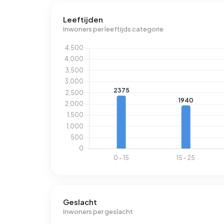
Leeftijden
Inwoners per leeftijds categorie
Geslacht
Inwoners per geslacht