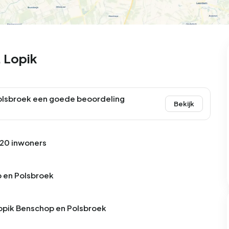
101
8
25
322
83
oning
2-onder-1-kap
Kamers
Vrijstaand
 Lopik
olsbroek een goede beoordeling
Bekijk
720 inwoners
p en Polsbroek
Lopik Benschop en Polsbroek