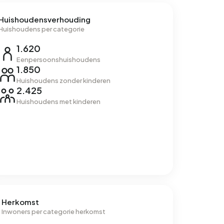
Huishoudensverhouding
Huishoudens per categorie
1.620
Eenpersoonshuishoudens
1.850
Huishoudens zonder kinderen
2.425
Huishoudens met kinderen
Herkomst
Inwoners per categorie herkomst