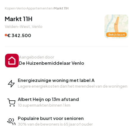
Kopen
›
Venlo
›
Appartementen
›
Markt 11H
Markt 11H
Velden-West, Venlo
€ 342.500
Bekijk buurt
Aangeboden door
De Huizenbemiddelaar Venlo
Energiezuinige woning met label A
Lagere energiekosten dan het merendeel van de woningen
Albert Heijn op 13m afstand
10 supermarkten binnen 1 km
Populaire buurt voor senioren
30% van de bewoners is 65 jaar of ouder