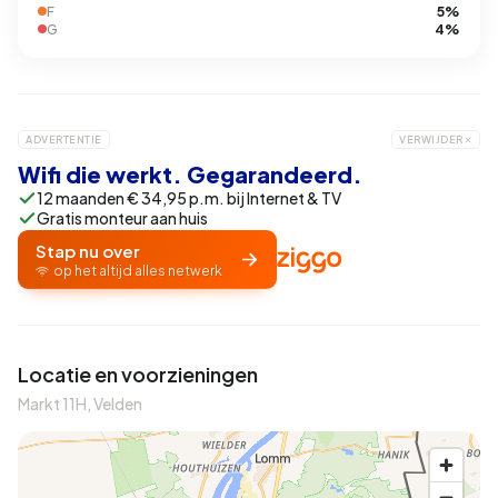
5%
F
4%
G
ADVERTENTIE
VERWIJDER
Wifi die werkt. Gegarandeerd.
12 maanden € 34,95 p.m. bij Internet & TV
Gratis monteur aan huis
Stap nu over
op het altijd alles netwerk
Locatie en voorzieningen
Markt 11H, Velden