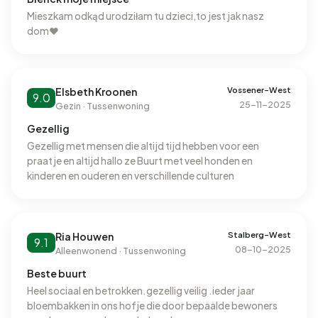
prima niks op aan te merken. Zien er allemaal ook netjes
uit van binnen en buiten. Internet werkt goed, glasvezel en
Mieszkam odkąd urodziłam tu dzieci,to jest jak nasz
stroom die nooit uitvalt. Er zijn veel speelplaatsen.
dom♥️
Wandelmogelijkheden aan de maas en meerdere
supermarkten op loopafstand. Ook meerdere busstops
en een fitnisscenter. Je kunt er makkelijk komen met de
voet, fiets of auto. Er is alleen een middelbare school in de
Vossener-West
Elsbeth Kroonen
9.0
25-11-2025
buurt.
Gezin · Tussenwoning
Gezellig
Gezellig met mensen die altijd tijd hebben voor een
praatje en altijd hallo ze Buurt met veel honden en
kinderen en ouderen en verschillende culturen
Stalberg-West
Ria Houwen
9.1
08-10-2025
Alleenwonend · Tussenwoning
Beste buurt
Heel sociaal en betrokken.gezellig veilig .ieder jaar
bloembakken in ons hofje die door bepaalde bewoners