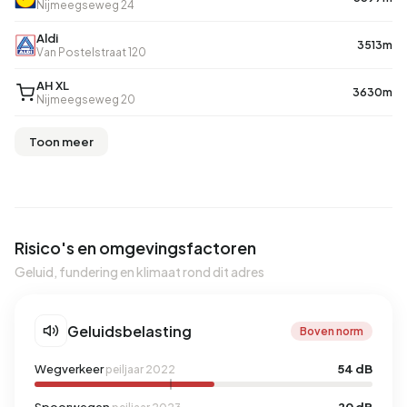
Nijmeegseweg 24
Aldi
3513m
Van Postelstraat 120
AH XL
3630m
Nijmeegseweg 20
Toon meer
Risico's en omgevingsfactoren
Geluid, fundering en klimaat rond dit adres
Geluidsbelasting
Boven norm
Wegverkeer
54 dB
peiljaar 2022