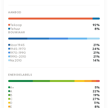
AANBOD
92%
Te koop
8%
Te huur
BOUWJAAR
21%
Voor 1945
24%
1945-1970
21%
1970-1990
21%
1990-2010
14%
Na 2010
ENERGIELABELS
5%
A+
22%
A
19%
B
27%
C
11%
D
8%
E