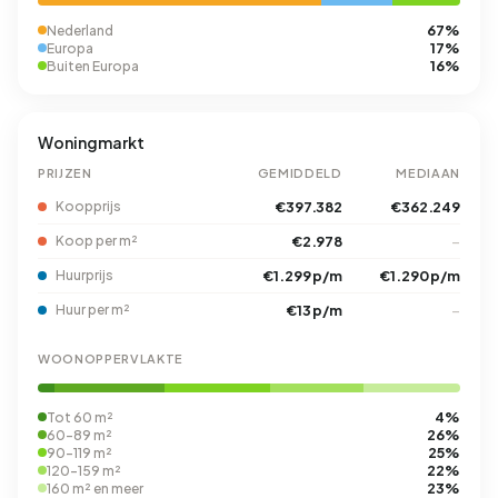
67%
Nederland
17%
Europa
16%
Buiten Europa
Woningmarkt
PRIJZEN
GEMIDDELD
MEDIAAN
Koopprijs
€397.382
€362.249
Koop per m²
€2.978
–
Huurprijs
€1.299 p/m
€1.290 p/m
Huur per m²
€13 p/m
–
WOONOPPERVLAKTE
4%
Tot 60 m²
26%
60-89 m²
25%
90-119 m²
22%
120-159 m²
23%
160 m² en meer