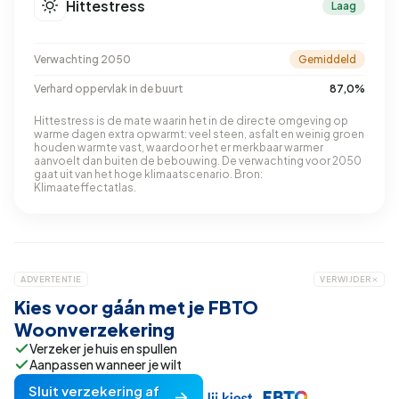
Hittestress
Laag
Verwachting 2050
Gemiddeld
Verhard oppervlak in de buurt
87,0%
Hittestress is de mate waarin het in de directe omgeving op
warme dagen extra opwarmt: veel steen, asfalt en weinig groen
houden warmte vast, waardoor het er merkbaar warmer
aanvoelt dan buiten de bebouwing. De verwachting voor 2050
gaat uit van het hoge klimaatscenario. Bron:
Klimaateffectatlas.
ADVERTENTIE
VERWIJDER
Kies voor gáán met je FBTO
Woonverzekering
Verzeker je huis en spullen
Aanpassen wanneer je wilt
Sluit verzekering af