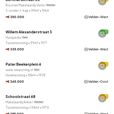
Boonen Makelaardij Venlo
4 bronnen
2-onder-1-kap
•
99m²
•
1964
-
€ 350.000
Velden-West
QUICKLANE™
Willem Alexanderstraat 3
B
Huispedia
1 bron
Tussenwoning
•
99m²
•
1971
-
€ 335.000
Velden-West
QUICKLANE™
Pater Beekerplein 6
C
Verkocht onder voorbehoud
www.uwwoning.nl
1 bron
Hoekwoning
•
98m²
•
1978
-
€ 365.000
Velden-Oost
QUICKLANE™
Schoolstraat 68
C
Makelaardij Ankie !
3 bronnen
Tussenwoning
•
134m²
•
1970
-
€ 355.000
Velden-West