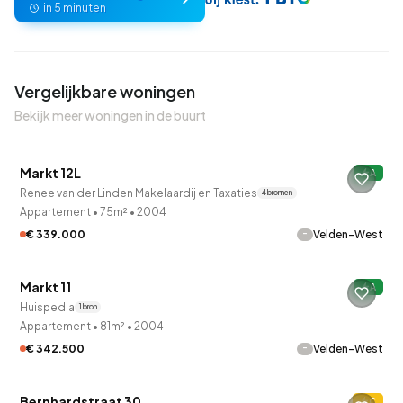
in 5 minuten
Vergelijkbare woningen
Bekijk meer woningen in de buurt
QUICKLANE™
Markt 12L
A
Verkocht onder voorbehoud
Renee van der Linden Makelaardij en Taxaties
4 bronnen
Appartement
•
75m²
•
2004
-
€ 339.000
Velden-West
Markt 11
A
Huispedia
1 bron
Appartement
•
81m²
•
2004
-
€ 342.500
Velden-West
QUICKLANE™
Bernhardstraat 30
C