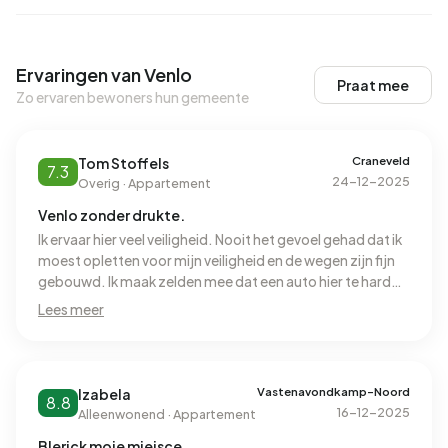
Ervaringen van Venlo
Praat mee
Zo ervaren bewoners hun gemeente
Craneveld
Tom Stoffels
7.3
24-12-2025
Overig · Appartement
Venlo zonder drukte.
Ik ervaar hier veel veiligheid. Nooit het gevoel gehad dat ik
moest opletten voor mijn veiligheid en de wegen zijn fijn
gebouwd. Ik maak zelden mee dat een auto hier te hard
aan het rijden is en ik hoor nooit iets slechts van
Lees meer
buurtbewoners over inbraken of diefstal. Je kunt hier
makkelijk met mensen op straat die je vaker ziet omdat ze
de hond uitlaten een babbel maken en ik ben zelfs een
keer geholpen met mijn fiets toen de ketting er af lag. Het
Vastenavondkamp-Noord
Izabela
8.8
is over het algemeen schoon, alleen bij de containers
16-12-2025
Alleenwonend · Appartement
staan wel eens extra zakken vuil en meubels. Huizen zijn
Blerick moje miejsce