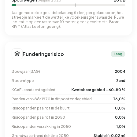
Spoorwegen
20 dB
peiljaar 2023
Jaargemiddelde geluidsbelasting (Lden) per geluidsbron; het
streepje markeert de wettelijke voorkeursgrenswaarde. Ruwe
indicatie op een raster van 10 meter, geen geveltoets. Bron:
RIVM (Atlas Leefomgeving).
Funderingsrisico
Laag
Bouwjaar (BAG)
2004
Bodemtype
Zand
KCAF-aandachtsgebied
Kwetsbaar gebied – 60-80 %
Panden van vóór 1970 in dit postcodegebied
76,0%
Risicopanden paalrot in de buurt
0,0%
Risicopanden paalrot in 2050
0,0%
Risicopanden verzakking in 2050
1,0%
Grondwatertrend richting 2050
Stabiel (+0,02 m)