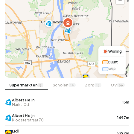
Woning
Buurt
Wijk
A
Supermarkten
Scholen
Zorg
OV
8
14
13
56
Albert Heijn
13m
Markt 10d
Albert Heijn
1497m
Kloosterstraat 70
Lidl
3397m