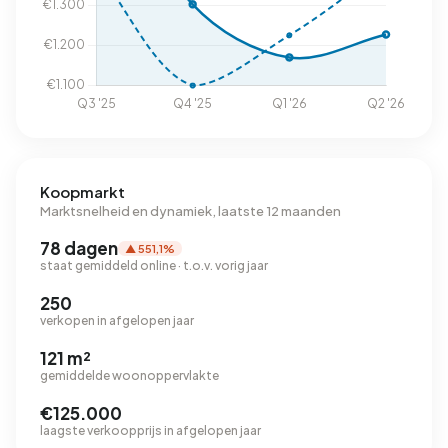
Koopmarkt
Marktsnelheid en dynamiek, laatste 12 maanden
78 dagen
▲ 551,1%
staat gemiddeld online · t.o.v. vorig jaar
250
verkopen in afgelopen jaar
121 m²
gemiddelde woonoppervlakte
€125.000
laagste verkoopprijs in afgelopen jaar