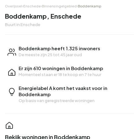
Overijssel
›
Enschede
›
Binnensingelgebied
›
Boddenkamp
Boddenkamp, Enschede
Buurt in Enschede
Boddenkamp heeft 1.325 inwoners
De meeste zijn 25 tot 45 jaar oud
Er zijn 610 woningen in Boddenkamp
Momenteel staan er
18 te koop
en
7 te huur
Energielabel A komt het vaakst voor in
Boddenkamp
Op basis van geregistreerde woningen
Bekijk woningen in Boddenkamp