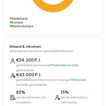
Nederland
Europa
Buiten Europa
Arbeid & inkomen
Arbeidsparticipatie en gemiddeld inkomen
€34.200 P.J.
gemiddeld per inwoner
11% boven
landelijk
gemiddelde
€43.000 P.J.
gemiddeld per inkomstenontvanger
15% boven
landelijk gemiddelde
85%
15%
van de werkenden is in
van de werkenden is
loondienst
zelfstandig