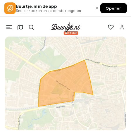
Buurtje.nl in de app
×
Openen
Sneller zoeken en als eerste reageren
Win €250!