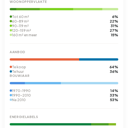
WOONOPPERVLAKTE
6%
Tot 60 m²
22%
60-89 m²
31%
90-119 m²
27%
120-159 m²
15%
160 m² en meer
AANBOD
64%
Te koop
36%
Te huur
BOUWJAAR
14%
1970-1990
33%
1990-2010
53%
Na 2010
ENERGIELABELS