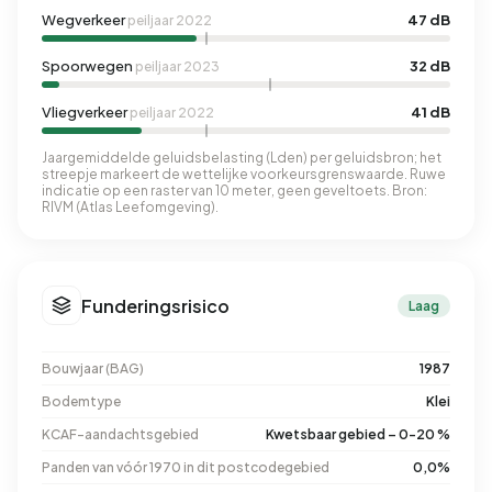
Wegverkeer
47 dB
peiljaar 2022
Spoorwegen
32 dB
peiljaar 2023
Vliegverkeer
41 dB
peiljaar 2022
Jaargemiddelde geluidsbelasting (Lden) per geluidsbron; het
streepje markeert de wettelijke voorkeursgrenswaarde. Ruwe
indicatie op een raster van 10 meter, geen geveltoets. Bron:
RIVM (Atlas Leefomgeving).
Funderingsrisico
Laag
Bouwjaar (BAG)
1987
Bodemtype
Klei
KCAF-aandachtsgebied
Kwetsbaar gebied – 0-20 %
Panden van vóór 1970 in dit postcodegebied
0,0%