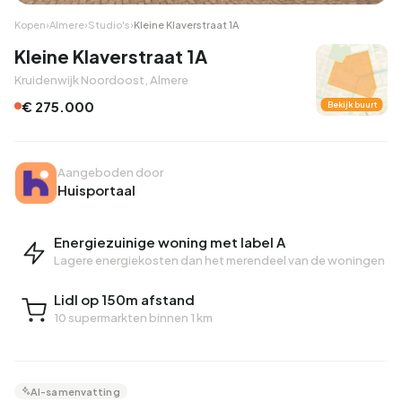
Kopen
›
Almere
›
Studio's
›
Kleine Klaverstraat 1A
Kleine Klaverstraat 1A
Kruidenwijk Noordoost, Almere
€ 275.000
Bekijk buurt
Aangeboden door
Huisportaal
Energiezuinige woning met label A
Lagere energiekosten dan het merendeel van de woningen
Lidl op 150m afstand
10 supermarkten binnen 1 km
AI-samenvatting