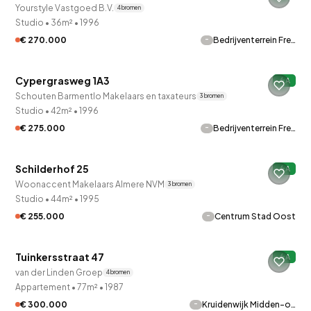
Yourstyle Vastgoed B.V.
4 bronnen
Studio
•
36m²
•
1996
-
€ 270.000
Bedrijventerrein Fre…
QUICKLANE™
Cypergrasweg 1A3
A
Schouten Barmentlo Makelaars en taxateurs
3 bronnen
Studio
•
42m²
•
1996
-
€ 275.000
Bedrijventerrein Fre…
QUICKLANE™
Schilderhof 25
A
Woonaccent Makelaars Almere NVM
3 bronnen
Studio
•
44m²
•
1995
-
€ 255.000
Centrum Stad Oost
QUICKLANE™
Tuinkersstraat 47
A
van der Linden Groep
4 bronnen
Appartement
•
77m²
•
1987
-
€ 300.000
Kruidenwijk Midden-o…