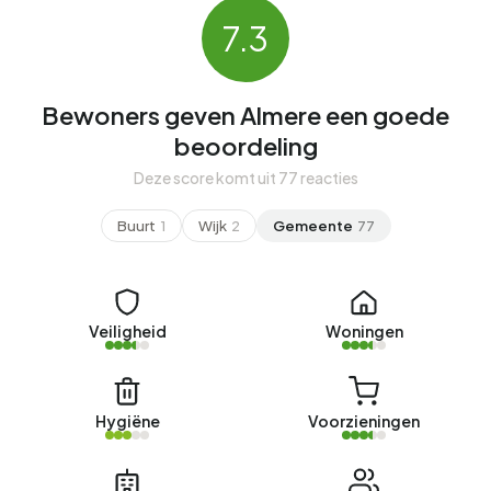
7.3
Bewoners geven Almere een goede
beoordeling
Deze score komt uit 77 reacties
Buurt
1
Wijk
2
Gemeente
77
Veiligheid
Woningen
Hygiëne
Voorzieningen