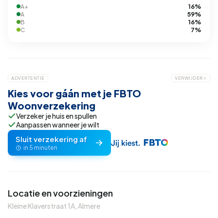
16%
A+
59%
A
16%
B
7%
C
ADVERTENTIE
VERWIJDER
Kies voor gáán met je FBTO
Woonverzekering
Verzeker je huis en spullen
Aanpassen wanneer je wilt
Sluit verzekering af
in 5 minuten
Locatie en voorzieningen
Kleine Klaverstraat 1A, Almere