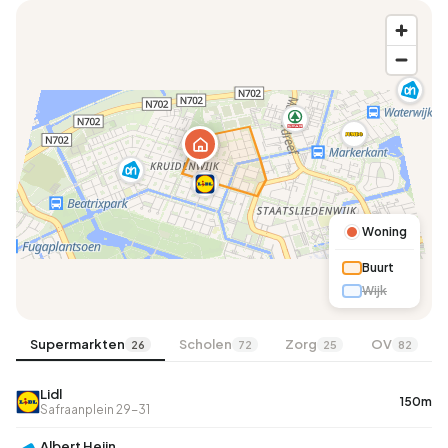
Woning
Buurt
Wijk
Supermarkten
Scholen
Zorg
OV
26
72
25
82
Lidl
150m
Safraanplein 29-31
Albert Heijn