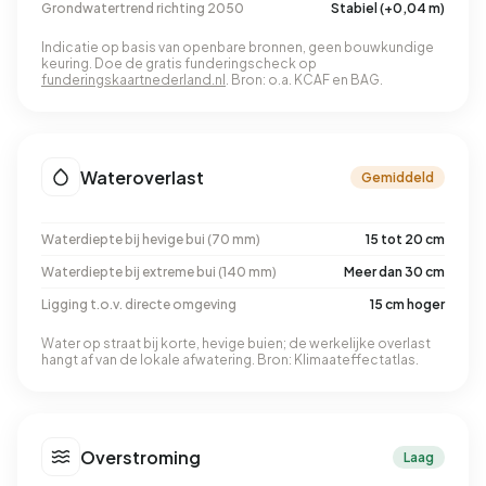
Grondwatertrend richting 2050
Stabiel (+0,04 m)
Indicatie op basis van openbare bronnen, geen bouwkundige
keuring. Doe de gratis funderingscheck op
funderingskaartnederland.nl
. Bron: o.a. KCAF en BAG.
Wateroverlast
Gemiddeld
Waterdiepte bij hevige bui (70 mm)
15 tot 20 cm
Waterdiepte bij extreme bui (140 mm)
Meer dan 30 cm
Ligging t.o.v. directe omgeving
15 cm hoger
Water op straat bij korte, hevige buien; de werkelijke overlast
hangt af van de lokale afwatering. Bron: Klimaateffectatlas.
Overstroming
Laag