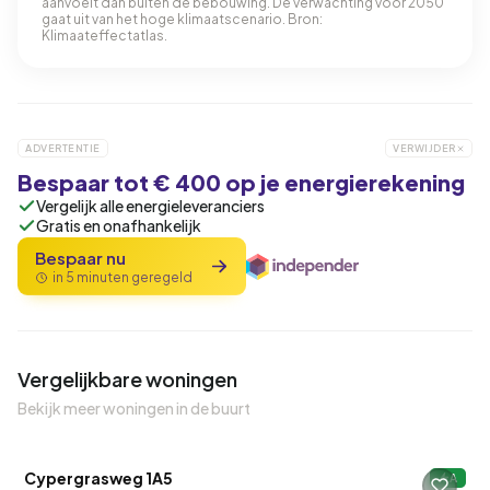
aanvoelt dan buiten de bebouwing. De verwachting voor 2050
gaat uit van het hoge klimaatscenario. Bron:
Klimaateffectatlas.
ADVERTENTIE
VERWIJDER
Bespaar tot € 400 op je energierekening
Vergelijk alle energieleveranciers
Gratis en onafhankelijk
Bespaar nu
in 5 minuten geregeld
Vergelijkbare woningen
Bekijk meer woningen in de buurt
QUICKLANE™
Cypergrasweg 1A5
A
3 uur geleden ontdekt