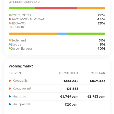
OPLEIDINGSNIVEAU
27%
VMBO, MBO 1
44%
HAVO/VWO, MBO 2-4
29%
HBO-WO
HERKOMST
51%
Nederland
9%
Europa
40%
Buiten Europa
Woningmarkt
PRIJZEN
GEMIDDELD
MEDIAAN
Koopprijs
€561.242
€539.466
Koop per m²
€4.883
–
Huurprijs
€1.749 p/m
€1.753 p/m
Huur per m²
€20 p/m
–