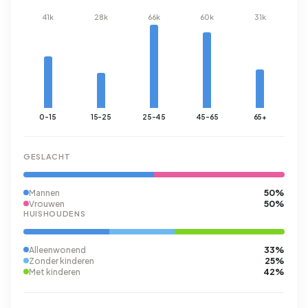
41k
28k
66k
60k
31k
0-15
15-25
25-45
45-65
65+
GESLACHT
50%
Mannen
50%
Vrouwen
HUISHOUDENS
33%
Alleenwonend
25%
Zonder kinderen
42%
Met kinderen