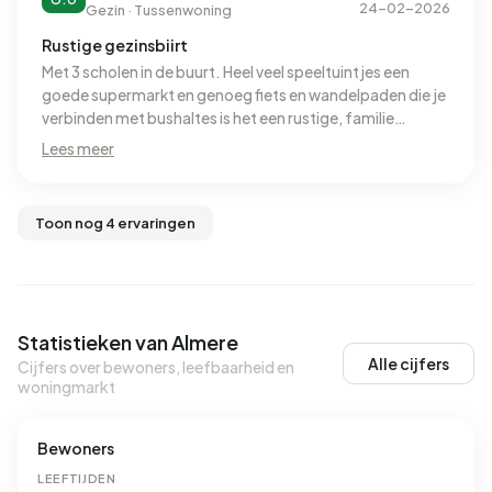
24-02-2026
Gezin · Tussenwoning
Rustige gezinsbiirt
Met 3 scholen in de buurt. Heel veel speeltuintjes een
goede supermarkt en genoeg fiets en wandelpaden die je
verbinden met bushaltes is het een rustige, familie
vriendelijke gezinsbuurt. Binnen 3min op de snelweg en
Lees meer
niet ver van amsterdam.
Toon nog 4 ervaringen
Statistieken van Almere
Alle cijfers
Cijfers over bewoners, leefbaarheid en
woningmarkt
Bewoners
LEEFTIJDEN