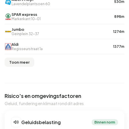
530m
Lavendelplantsoen 60
SPAR express
898m
Markerkant 10-01
Jumbo
1274m
Geinplein 32-37
Aldi
1377m
Regisseurstraat 1a
Toon meer
Risico's en omgevingsfactoren
Geluid, fundering en klimaat rond dit adres
Geluidsbelasting
Binnen norm