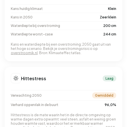
Kans huidig klimaat
Klein
Kans in 2050
Zeer klein
Waterdiepte bij overstroming
200 cm
Waterdiepte worst-case
244 cm
Kans en waterdiepte bij een overstroming; 2050 gaat uit van
het hoge scenario. Bekijk je overstromingsrisico op
overstroomik.nl
. Bron: Klimaateffectatlas.
Hittestress
Laag
Verwachting 2050
Gemiddeld
Verhard oppervlak in de buurt
96,0%
Hittestress is de mate waarin het in de directe omgeving op
warme dagen extra opwarmt: veel steen, asfalt en weinig groen
houden warmte vast, waardoor het er merkbaar warmer