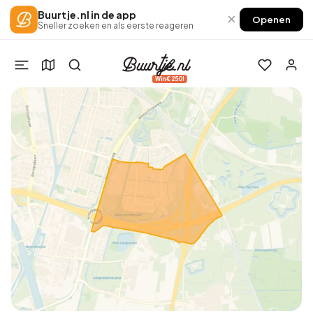
Buurtje.nl in de app
×
Openen
Sneller zoeken en als eerste reageren
Win €250!