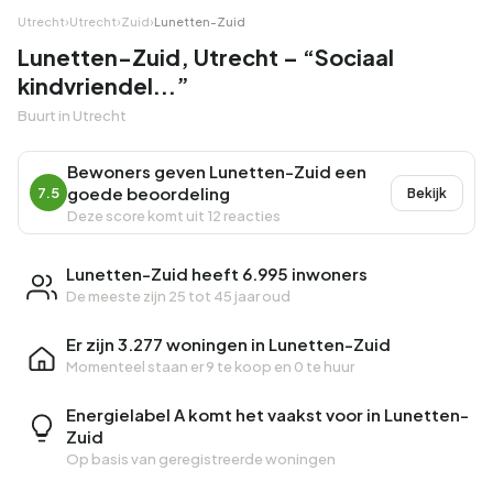
Utrecht
›
Utrecht
›
Zuid
›
Lunetten-Zuid
Lunetten-Zuid, Utrecht – “Sociaal
kindvriendel...”
Buurt in Utrecht
Bewoners geven Lunetten-Zuid een
goede beoordeling
7.5
Bekijk
Deze score komt uit 12 reacties
Lunetten-Zuid heeft 6.995 inwoners
De meeste zijn 25 tot 45 jaar oud
Er zijn 3.277 woningen in Lunetten-Zuid
Momenteel staan er
9 te koop
en
0 te huur
Energielabel A komt het vaakst voor in Lunetten-
Zuid
Op basis van geregistreerde woningen