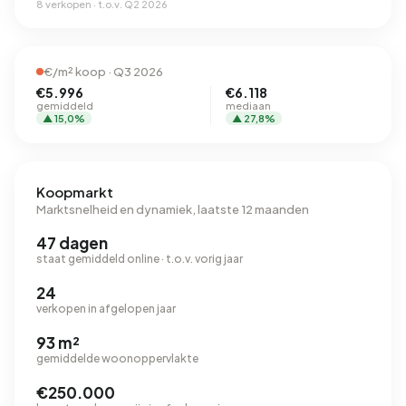
8 verkopen · t.o.v. Q2 2026
€/m² koop · Q3 2026
€5.996
€6.118
gemiddeld
mediaan
▲ 15,0%
▲ 27,8%
Koopmarkt
Marktsnelheid en dynamiek, laatste 12 maanden
47 dagen
staat gemiddeld online · t.o.v. vorig jaar
24
verkopen in afgelopen jaar
93 m²
gemiddelde woonoppervlakte
€250.000