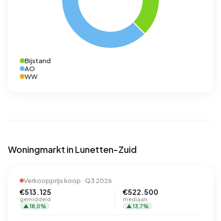
Bijstand
AO
WW
Woningmarkt in Lunetten-Zuid
Verkoopprijs koop · Q3 2026
€513.125
€522.500
gemiddeld
mediaan
▲ 18,0%
▲ 13,7%