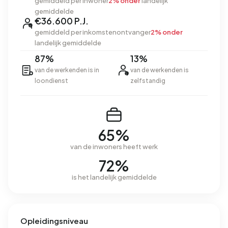
gemiddeld per inwoner
2% onder
landelijk
gemiddelde
€36.600 P.J.
gemiddeld per inkomstenontvanger
2% onder
landelijk gemiddelde
87%
13%
van de werkenden is in
van de werkenden is
loondienst
zelfstandig
65%
van de inwoners heeft werk
72%
is het landelijk gemiddelde
Opleidingsniveau