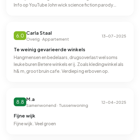
studenten in de wijk.
Info op YouTube John wick science fiction parody
fantasy kanaal Facebook Timo Schmidt Instagram
Timo Schmidt TikTok John wick science fiction
Carla Staal
6.0
13-07-2025
Overig · Appartement
Te weinig gevarieerde winkels
Hangmensen en bedelaars, drugsoverlast wel soms
leuke buren Betere winkels er ij. Zoals kledingwinkel als
h& m, groot bruin cafe. Verdiepi ng erboven op.
M.a
8.8
12-04-2025
Samenwonend · Tussenwoning
Fijne wijk
Fijne wijk. Veel groen