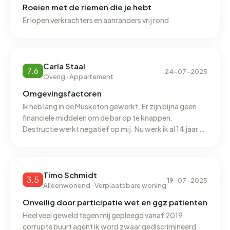
onder het landelijke gemiddelde van 1.280 m³.
Roeien met de riemen die je hebt
Er lopen verkrachters en aanranders vrij rond
Carla Staal
7.6
24-07-2025
Overig · Appartement
Omgevingsfactoren
Ik heb lang in de Musketon gewerkt. Er zijn bijna geen
financiele middelen om de bar op te knappen.
Destructie werkt negatief op mij. Nu werk ik al 14 jaar bij
Lister Centraal Bureau en heb 4 keer in de wijk
problemen gehad met mannen op sexueel vlak.
Misbruikt geweest. Ook heb ik noodgedwongen sinds
1996 november tot augustus 2009 in de sbwu
Timo Schmidt
3.5
19-07-2025
gewoond. Daar is het ook niet altijd pluis. Begeleiding
Alleenwonend · Verplaatsbare woning
vaak wel goed. Maar er lopen soms rare types rond die
Onveilig door participatie wet en ggz patienten
de boel verpesten. Ik ken verschillende mensen uit de
Heel veel geweld tegen mij gepleegd vanaf 2019
wijk. Sommige zijn heel sympathiek. Ook ben ik blij met
corrupte buurt agent ik word zwaar gediscrimineerd