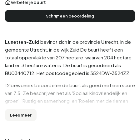
Verbeter je
buurt
Schrijf een beoordeling
Lunetten-Zuid
bevindt zich in de provincie
Utrecht
, in de
gemeente
Utrecht
, in de wijk
Zuid
De buurt heeft een
totaal oppervlakte van 207 hectare, waarvan 204 hectare
land en 3 hectare water is. De buurt is gecodeerd als
BU03440712. Het postcodegebied is 3524DW-3524ZZ.
12 bewoners beoordelen de buurt als goed met een score
van 7.5. Ze beschrijven het als 'Sociaal kindvriendelijk en
groen', 'Rustig en samenhorig' en 'Roeien met de riemen
die je hebt'. Details als groen, bereikbaarheid, onderwijs
Lees meer
worden goed beoordeeld in deze buurt, terwijl veiligheid
en voorzieningen minder goed scoren.
Inwoners