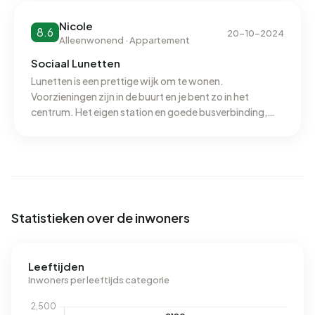
Nicole
8.6
20-10-2024
Alleenwonend · Appartement
Sociaal Lunetten
Lunetten is een prettige wijk om te wonen.
Voorzieningen zijn in de buurt en je bent zo in het
centrum. Het eigen station en goede busverbinding,
dichtbij de snelweg maakt dat je makkelijk kunt reizen
voor werk of vrijetijd. Lunetten is super groen, leuk om
te wandelen. De stadsboerderij is een leuke plek voor
kinderen met mooie speeltuin. Er zit een goede toko en
pizzeria in het centrum. Het sociale prikbord op
facebook zorgt ervoor dat je makkelijk iets kunt lenen
Statistieken over de inwoners
of overnemen van je buren. Ik ga zelf weg uit Lunetten
om samen te wonen, naar zal deze buurt zeker missen.
Leeftijden
Inwoners per leeftijds categorie