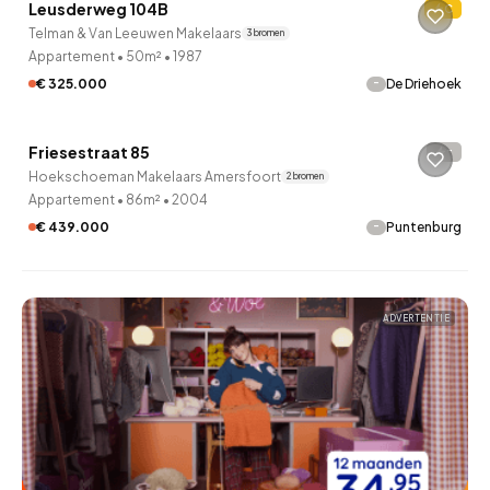
Leusderweg 104B
C
2 uur geleden ontdekt
Telman & Van Leeuwen Makelaars
3 bronnen
Appartement
•
50m²
•
1987
-
€ 325.000
De Driehoek
QUICKLANE™
Friesestraat 85
-
6 uur geleden ontdekt
Hoekschoeman Makelaars Amersfoort
2 bronnen
Appartement
•
86m²
•
2004
-
€ 439.000
Puntenburg
ADVERTENTIE