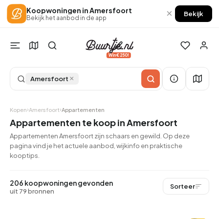
Koopwoningen in Amersfoort
×
Bekijk
Bekijk het aanbod in de app
Win €250!
×
Amersfoort
Kopen
Amersfoort
Appartementen
Appartementen te koop in Amersfoort
Appartementen Amersfoort zijn schaars en gewild. Op deze
pagina vind je het actuele aanbod, wijkinfo en praktische
kooptips.
206 koopwoningen gevonden
Sorteer
uit 79 bronnen
QUICKLANE™