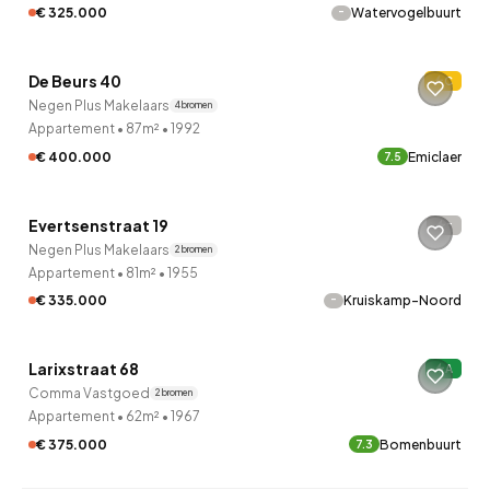
-
€ 325.000
Watervogelbuurt
QUICKLANE™
De Beurs 40
C
Negen Plus Makelaars
4 bronnen
Appartement
•
87m²
•
1992
€ 400.000
Emiclaer
7.5
QUICKLANE™
Evertsenstraat 19
-
Negen Plus Makelaars
2 bronnen
Appartement
•
81m²
•
1955
-
€ 335.000
Kruiskamp-Noord
QUICKLANE™
Larixstraat 68
A
Onder bod
Comma Vastgoed
2 bronnen
Appartement
•
62m²
•
1967
€ 375.000
Bomenbuurt
7.3