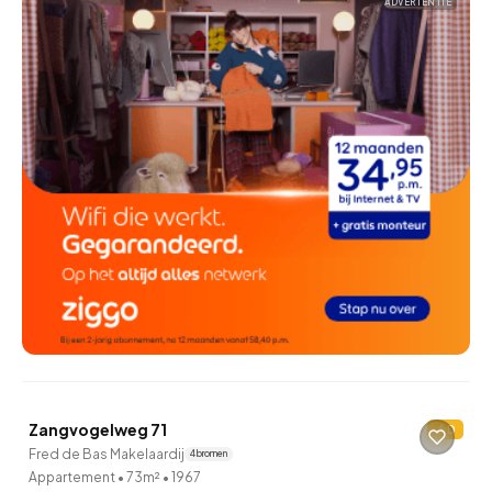
ADVERTENTIE
QUICKLANE™
Zangvogelweg 71
D
Fred de Bas Makelaardij
4 bronnen
Appartement
•
73m²
•
1967