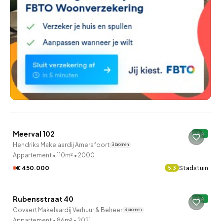
QUICKLANE™
Meerval 102
A
Hendriks Makelaardij Amersfoort
3 bronnen
Appartement
•
110m²
•
2000
€ 450.000
Stadstuin
5.3
QUICKLANE™
Rubensstraat 40
A
Govaert Makelaardij Verhuur & Beheer
3 bronnen
Appartement
•
86m²
•
2021