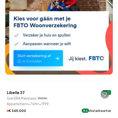
QUICKLANE™
Libelle 37
A
Snel ERA Makelaars
4 bronnen
Appartement
•
70m²
•
1999
€ 345.000
Waterkwartier
8.6
QUICKLANE™