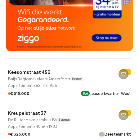
QUICKLANE™
Keesomstraat 45B
C
18 uur geleden ontdekt
Buijs Regiomakelaars Amersfoort
3 bronnen
Appartement
•
62m²
•
1956
€ 315.000
Leusderkwartier-West
8.6
QUICKLANE™
Kreupelstraat 37
C
De Ruiter Makelaarshuis BV
3 bronnen
Appartement
•
48m²
•
1983
-
€ 325.000
Beestenmarkt
QUICKLANE™