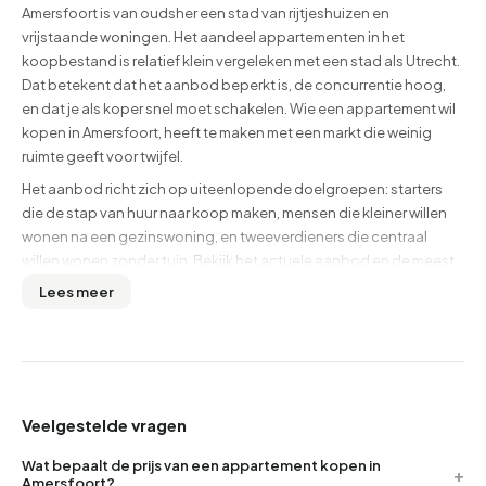
Amersfoort is van oudsher een stad van rijtjeshuizen en
vrijstaande woningen. Het aandeel appartementen in het
koopbestand is relatief klein vergeleken met een stad als Utrecht.
Dat betekent dat het aanbod beperkt is, de concurrentie hoog,
en dat je als koper snel moet schakelen. Wie een appartement wil
kopen in Amersfoort, heeft te maken met een markt die weinig
ruimte geeft voor twijfel.
Het aanbod richt zich op uiteenlopende doelgroepen: starters
die de stap van huur naar koop maken, mensen die kleiner willen
wonen na een gezinswoning, en tweeverdieners die centraal
willen wonen zonder tuin. Bekijk het actuele aanbod en de meest
recente cijfers in
alle koopwoningen in Amersfoort
bovenaan
Lees meer
deze pagina.
Wat bepaalt de prijs van een appartement in
Amersfoort?
Amersfoort valt in het hogere middensegment voor
Veelgestelde vragen
appartementen. Dat heeft een aantal oorzaken die ook voor jou
als koper relevant zijn:
Wat bepaalt de prijs van een appartement kopen in
Amersfoort?
Ligging ten opzichte van het station.
Appartementen op