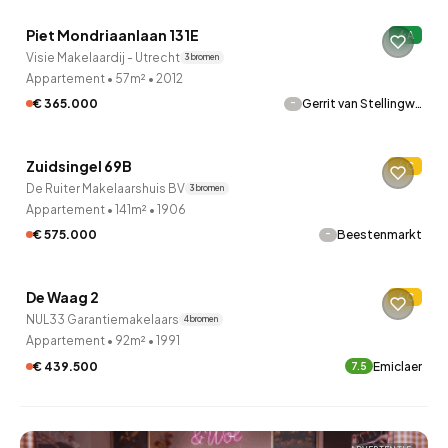
Piet Mondriaanlaan 131E
A
Visie Makelaardij - Utrecht
3 bronnen
Appartement
•
57m²
•
2012
-
€ 365.000
Gerrit van Stellingw…
QUICKLANE™
Zuidsingel 69B
C
De Ruiter Makelaarshuis BV
3 bronnen
Appartement
•
141m²
•
1906
-
€ 575.000
Beestenmarkt
QUICKLANE™
De Waag 2
C
NUL33 Garantiemakelaars
4 bronnen
Appartement
•
92m²
•
1991
€ 439.500
Emiclaer
7.5