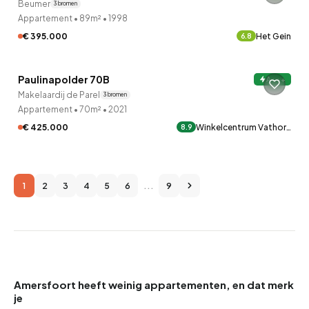
Beumer
3 bronnen
Appartement
•
89m²
•
1998
€ 395.000
Het Gein
6.8
QUICKLANE™
Paulinapolder 70B
A+++
Makelaardij de Parel
3 bronnen
Appartement
•
70m²
•
2021
€ 425.000
Winkelcentrum Vathor…
8.9
1
2
3
4
5
6
...
9
Amersfoort heeft weinig appartementen, en dat merk
je