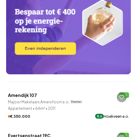
QUICKLANE™
Amendijk 107
B
Majoor Makelaars Amersfoort e.o.
3 bronnen
Appartement
•
64m²
•
2011
€ 350.000
Hoekveen e.o.
8.6
QUICKLANE™
Evertsenstraat 19C
B