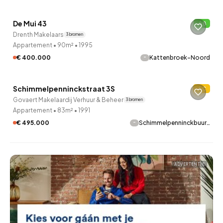
De Mui 43
B
Drenth Makelaars
3 bronnen
Appartement
•
90m²
•
1995
-
€ 400.000
Kattenbroek-Noord
QUICKLANE™
Schimmelpenninckstraat 3S
C
Govaert Makelaardij Verhuur & Beheer
3 bronnen
Appartement
•
83m²
•
1991
-
€ 495.000
Schimmelpenninckbuur…
ADVERTENTIE