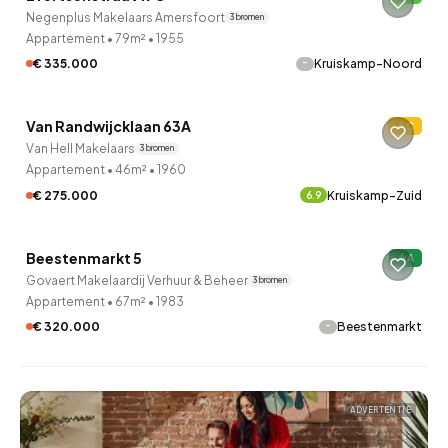
Negenplus Makelaars Amersfoort
3 bronnen
Appartement
•
79m²
•
1955
-
€ 335.000
Kruiskamp-Noord
QUICKLANE™
Van Randwijcklaan 63A
C
Van Hell Makelaars
3 bronnen
Appartement
•
46m²
•
1960
€ 275.000
Kruiskamp-Zuid
6.9
QUICKLANE™
Beestenmarkt 5
A
Govaert Makelaardij Verhuur & Beheer
3 bronnen
Appartement
•
67m²
•
1983
-
€ 320.000
Beestenmarkt
ADVERTENTIE