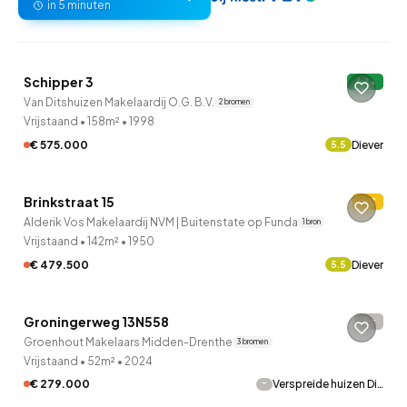
in 5 minuten
QUICKLANE™
Schipper 3
A+
Onder bod
Van Ditshuizen Makelaardij O.G. B.V.
2 bronnen
Vrijstaand
•
158m²
•
1998
€ 575.000
Diever
5.5
Brinkstraat 15
C
Verkocht onder voorbehoud
Alderik Vos Makelaardij NVM | Buitenstate op Funda
1 bron
Vrijstaand
•
142m²
•
1950
€ 479.500
Diever
5.5
QUICKLANE™
Groningerweg 13N558
-
Groenhout Makelaars Midden-Drenthe
3 bronnen
Vrijstaand
•
52m²
•
2024
-
€ 279.000
Verspreide huizen Di…