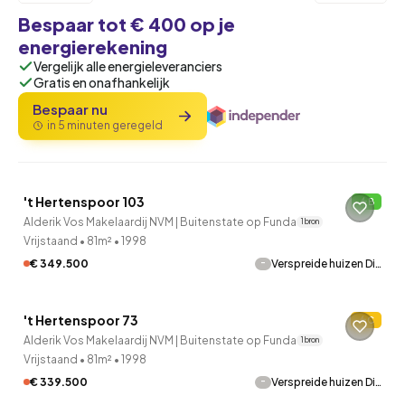
Bespaar tot € 400 op je
energierekening
Vergelijk alle energieleveranciers
Gratis en onafhankelijk
Bespaar nu
in 5 minuten geregeld
't Hertenspoor 103
B
Alderik Vos Makelaardij NVM | Buitenstate op Funda
1 bron
Vrijstaand
•
81m²
•
1998
-
€ 349.500
Verspreide huizen Di…
't Hertenspoor 73
C
Alderik Vos Makelaardij NVM | Buitenstate op Funda
1 bron
Vrijstaand
•
81m²
•
1998
-
€ 339.500
Verspreide huizen Di…