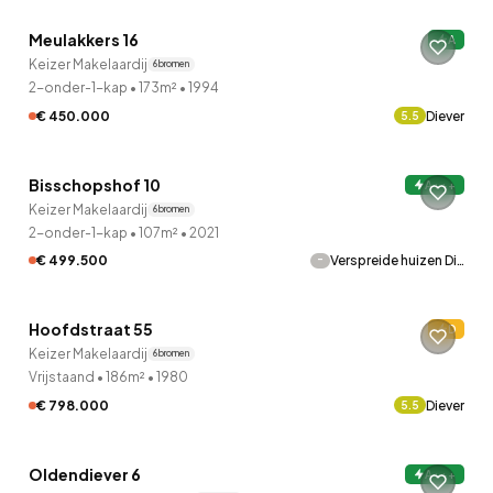
Meulakkers 16
A
13 uur geleden ontdekt
Keizer Makelaardij
6 bronnen
2-onder-1-kap
•
173m²
•
1994
€ 450.000
Diever
5.5
QUICKLANE™
Bisschopshof 10
A+++
13 uur geleden ontdekt
Keizer Makelaardij
6 bronnen
2-onder-1-kap
•
107m²
•
2021
-
€ 499.500
Verspreide huizen Di…
QUICKLANE™
Hoofdstraat 55
D
13 uur geleden ontdekt
Keizer Makelaardij
6 bronnen
Vrijstaand
•
186m²
•
1980
€ 798.000
Diever
5.5
QUICKLANE™
Oldendiever 6
A+++
14 uur geleden ontdekt