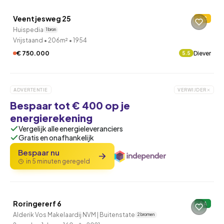
Veentjesweg 25
C
Huispedia
1 bron
Vrijstaand
•
206m²
•
1954
€ 750.000
Diever
5.5
ADVERTENTIE
VERWIJDER
Bespaar tot € 400 op je
energierekening
Vergelijk alle energieleveranciers
Gratis en onafhankelijk
Bespaar nu
in 5 minuten geregeld
Roringererf 6
A
Alderik Vos Makelaardij NVM | Buitenstate
2 bronnen