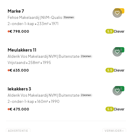
Marke 7
C
Fehse Makelaardij | NVM-Qualis
3 bronnen
2-onder-1-kap
•
233m²
•
1971
€ 798.000
Diever
5.5
Meulakkers 11
A
Alderik Vos Makelaardij NVM | Buitenstate
2 bronnen
Vrijstaand
•
258m²
•
1995
€ 635.000
Diever
5.5
Iekakkers 3
A
Alderik Vos Makelaardij NVM | Buitenstate
2 bronnen
2-onder-1-kap
•
160m²
•
1990
€ 475.000
Diever
5.5
ADVERTENTIE
VERWIJDER