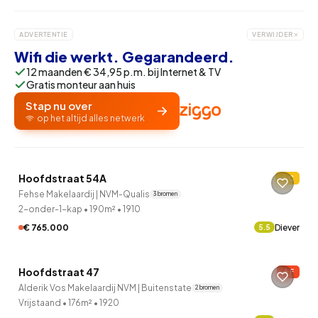
ADVERTENTIE
VERWIJDER
Wifi die werkt. Gegarandeerd.
12 maanden € 34,95 p.m. bij Internet & TV
Gratis monteur aan huis
Stap nu over
op het altijd alles netwerk
QUICKLANE™
Hoofdstraat 54A
C
Fehse Makelaardij | NVM-Qualis
3 bronnen
2-onder-1-kap
•
190m²
•
1910
€ 765.000
Diever
5.5
Hoofdstraat 47
F
Alderik Vos Makelaardij NVM | Buitenstate
2 bronnen
Vrijstaand
•
176m²
•
1920