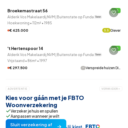
Broekemastraat 56
B
Verkocht onder voorbehoud
Alderik Vos Makelaardij NVM | Buitenstate op Funda
1 bron
Hoekwoning
•
112m²
•
1985
€ 425.000
Diever
5.5
't Hertenspoor 14
B
Alderik Vos Makelaardij NVM | Buitenstate op Funda
1 bron
Vrijstaand
•
86m²
•
1997
-
€ 297.500
Verspreide huizen Di…
ADVERTENTIE
VERWIJDER
Kies voor gáán met je FBTO
Woonverzekering
Verzeker je huis en spullen
Aanpassen wanneer je wilt
Sluit verzekering af