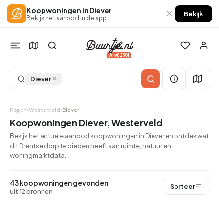
Koopwoningen in Diever
×
Bekijk
Bekijk het aanbod in de app
Win €250!
×
Diever
Kopen
Westerveld
Diever
Koopwoningen Diever, Westerveld
Bekijk het actuele aanbod koopwoningen in Diever en ontdek wat
dit Drentse dorp te bieden heeft aan ruimte, natuur en
woningmarktdata.
43 koopwoningen gevonden
Sorteer
uit 12 bronnen