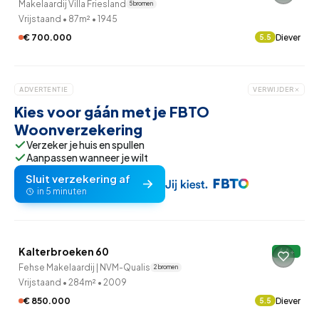
Makelaardij Villa Friesland
5 bronnen
Vrijstaand
•
87m²
•
1945
€ 700.000
Diever
5.5
ADVERTENTIE
VERWIJDER
Kies voor gáán met je FBTO
Woonverzekering
Verzeker je huis en spullen
Aanpassen wanneer je wilt
Sluit verzekering af
in 5 minuten
QUICKLANE™
Kalterbroeken 60
A+
Onder bod
Fehse Makelaardij | NVM-Qualis
2 bronnen
Vrijstaand
•
284m²
•
2009
€ 850.000
Diever
5.5
QUICKLANE™