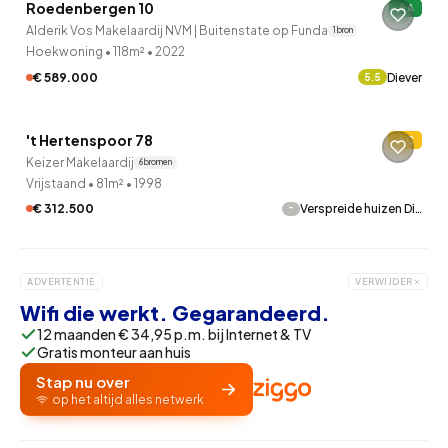
Roedenbergen 10
A
5 uur geleden ontdekt
Alderik Vos Makelaardij NVM | Buitenstate op Funda
1 bron
Hoekwoning
•
118m²
•
2022
€ 589.000
Diever
5.5
QUICKLANE™
't Hertenspoor 78
C
13 uur geleden ontdekt
Keizer Makelaardij
6 bronnen
Vrijstaand
•
81m²
•
1998
-
€ 312.500
Verspreide huizen Di…
ADVERTENTIE
VERWIJDER
Wifi die werkt. Gegarandeerd.
12 maanden € 34,95 p.m. bij Internet & TV
Gratis monteur aan huis
Stap nu over
op het altijd alles netwerk
QUICKLANE™