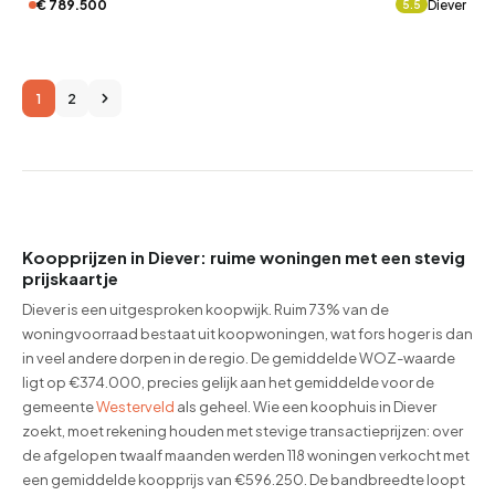
€ 789.500
Diever
5.5
1
2
Koopprijzen in Diever: ruime woningen met een stevig
prijskaartje
Diever is een uitgesproken koopwijk. Ruim 73% van de
woningvoorraad bestaat uit koopwoningen, wat fors hoger is dan
in veel andere dorpen in de regio. De gemiddelde WOZ-waarde
ligt op €374.000, precies gelijk aan het gemiddelde voor de
gemeente
Westerveld
als geheel. Wie een koophuis in Diever
zoekt, moet rekening houden met stevige transactieprijzen: over
de afgelopen twaalf maanden werden 118 woningen verkocht met
een gemiddelde koopprijs van €596.250. De bandbreedte loopt