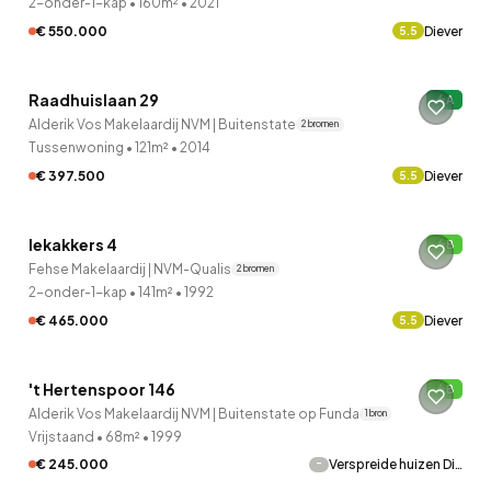
2-onder-1-kap
•
160m²
•
2021
€ 550.000
Diever
5.5
Raadhuislaan 29
A
Alderik Vos Makelaardij NVM | Buitenstate
2 bronnen
Tussenwoning
•
121m²
•
2014
€ 397.500
Diever
5.5
QUICKLANE™
Iekakkers 4
B
Onder bod
Fehse Makelaardij | NVM-Qualis
2 bronnen
2-onder-1-kap
•
141m²
•
1992
€ 465.000
Diever
5.5
't Hertenspoor 146
B
Alderik Vos Makelaardij NVM | Buitenstate op Funda
1 bron
Vrijstaand
•
68m²
•
1999
-
€ 245.000
Verspreide huizen Di…