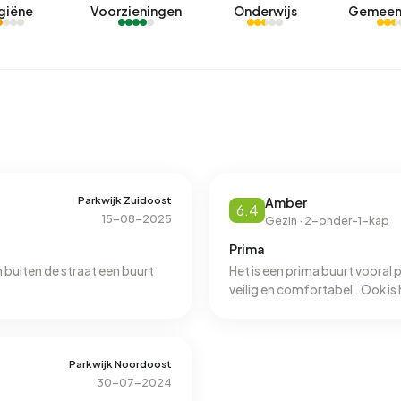
giëne
Voorzieningen
Onderwijs
Gemeen
Parkwijk Zuidoost
Amber
6.4
15-08-2025
Gezin · 2-onder-1-kap
Prima
n buiten de straat een buurt
Het is een prima buurt vooral
veilig en comfortabel . Ook is
Parkwijk Noordoost
30-07-2024