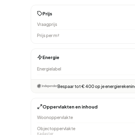
Prijs
Vraagprijs
Prijs per m²
Energie
Energielabel
Bespaar tot € 400 op je energierekeni
Oppervlakten en inhoud
Woonoppervlakte
Objectoppervlakte
Kadaster