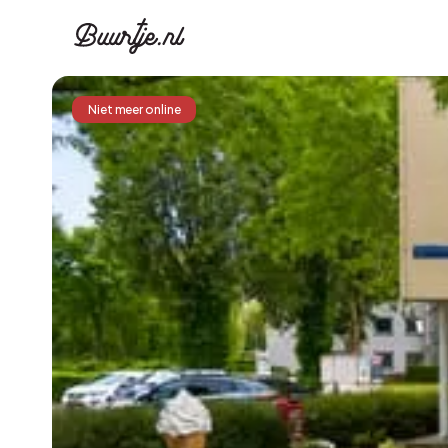
Niet meer online
Ontdek Ams
Ontd
Grachtengordel, J
Gracht
Koopwoningen
Huu
Appartementen
Appar