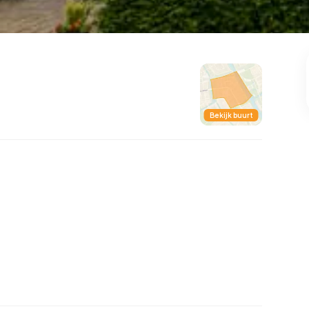
99
8
25
327
83
oning
2-onder-1-kap
Kamers
Vrijstaand
Bekijk buurt