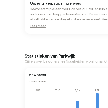
Onveilig, verpaupering en vies
Bewoners zijn alleen met zich bezig. Storten hun
units die v oor de appartementen zijn. De eengez
afval bakken, maar die gebruiken ze liever niet. Hier
gemeente doet niets meer aan het groen, dan alle
Lees meer
die wiet rookt in de hal van het appartementen compl
overvallen geweest, straatroof, bommen bij huizen.
en het openbaar vervoer is top.
Statistieken van Parkwijk
Cijfers over bewoners, leefbaarheid en woningmarkt
Bewoners
LEEFTIJDEN
855
740
1,2k
1,7k