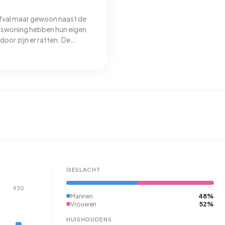
 afval maar gewoon naast de
inswoning hebben hun eigen
door zijn er ratten. De
en gras maaien. Hang jeugd
ex. Het is on veilig, veel
 Het voordeel is AH is dichtbij
GESLACHT
930
48%
Mannen
52%
Vrouwen
HUISHOUDENS