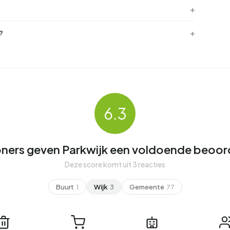
?
6.3
ers geven Parkwijk een voldoende beoor
Deze score komt uit 3 reacties
Buurt
1
Wijk
3
Gemeente
77