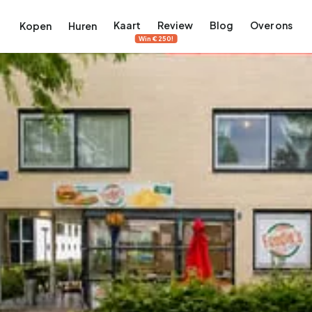
Kaart
Review
Blog
Over ons
Kopen
Huren
Win €250!
terdam
ek Amsterdam
ordaan, De Pijp en meer
engordel, Jordaan, De Pijp en meer
 in Amsterdam
rwoningen in Amsterdam
Bekijk op de kaart
Bekijk op de kaart
5.657
2.427
456
64
380
tementen
Studio's
Studio's
Tussenwoning
Tussenwoning