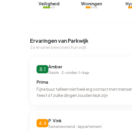
Veiligheid
Woningen
Hy
Ervaringen van Parkwijk
Zo ervaren bewoners hun wijk
Amber
8.1
Gezin · 2-onder-1-kap
Prima
Fijne buur talleen niet heel erg contact met mense
feest of zulke dingen zouden leuk zijn
P. Vink
4.4
Samenwonend · Appartement