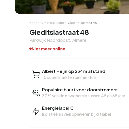
Hoekwoning
Hoekw
Kopen
›
Almere
›
Studio's
›
Gleditsiastraat 48
Gleditsiastraat 48
Parkwijk Noordoost, Almere
Niet meer online
Albert Heijn op 234m afstand
10 supermarkten binnen 1 km
Populaire buurt voor doorstromers
30% van de bewoners is tussen 45 en 65 jaar
Energielabel C
Isolatie kan veel opleveren bij dit label