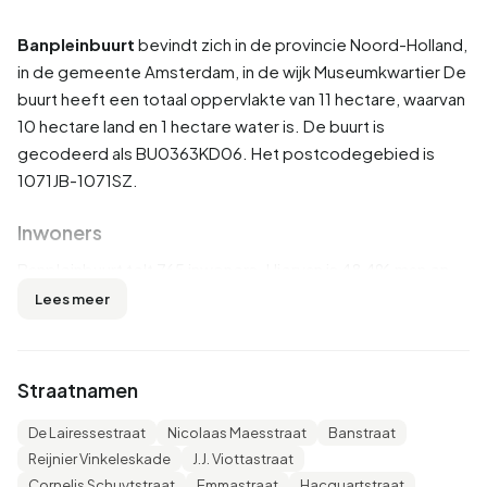
Banpleinbuurt
bevindt zich in de provincie
Noord-Holland
,
in de gemeente
Amsterdam
, in de wijk
Museumkwartier
De
buurt heeft een totaal oppervlakte van 11 hectare, waarvan
10 hectare land en 1 hectare water is. De buurt is
gecodeerd als BU0363KD06. Het postcodegebied is
1071JB-1071SZ.
Inwoners
Banpleinbuurt telt 765 inwoners. Hiervan is 48,4% man en
51,6% vrouw. De meeste inwoners zijn 45 tot 65 jaar
Lees meer
(28,8%). De overige leeftijden zijn 28,1% voor '65 jaar of
ouder', 17,6% voor '25 tot 45 jaar', 14,4% voor '15 tot 25 jaar'
en 11,8% voor '0 tot 15 jaar'. Van de inwoners is 47,7% is
Straatnamen
ongehuwd, 41,2% is gehuwd, 7,8% is gescheiden en 3,3%
is verweduwd. 450 inwoners komen uit Nederland, 155
De Lairessestraat
Nicolaas Maesstraat
Banstraat
komen uit Europa en 155 komen uit landen buiten Europa.
Reijnier Vinkeleskade
J.J. Viottastraat
Cornelis Schuytstraat
Emmastraat
Hacquartstraat