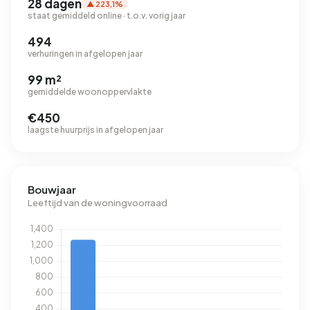
28 dagen
▲ 223,1%
staat gemiddeld online · t.o.v. vorig jaar
494
verhuringen in afgelopen jaar
99 m²
gemiddelde woonoppervlakte
€450
laagste huurprijs in afgelopen jaar
Bouwjaar
Leeftijd van de woningvoorraad