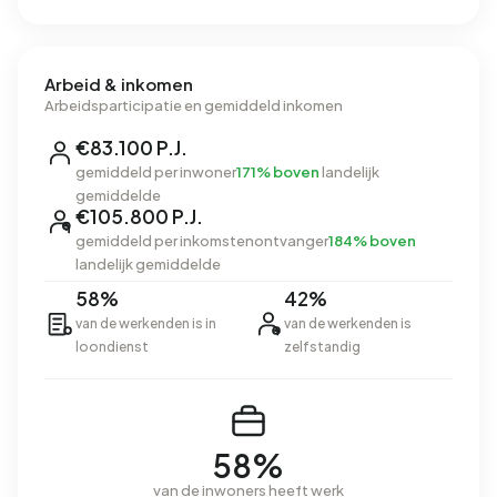
Arbeid & inkomen
Arbeidsparticipatie en gemiddeld inkomen
€83.100 P.J.
gemiddeld per inwoner
171% boven
landelijk
gemiddelde
€105.800 P.J.
gemiddeld per inkomstenontvanger
184% boven
landelijk gemiddelde
58%
42%
van de werkenden is in
van de werkenden is
loondienst
zelfstandig
58%
van de inwoners heeft werk