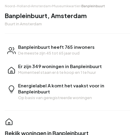
Noord-Holland
›
Amsterdam
›
Museumkwartier
›
Banpleinbuurt
Banpleinbuurt, Amsterdam
Buurt in Amsterdam
Banpleinbuurt heeft 765 inwoners
De meeste zijn 45 tot 65 jaar oud
Er zijn 349 woningen in Banpleinbuurt
Momenteel staan er
6 te koop
en
1 te huur
Energielabel A komt het vaakst voor in
Banpleinbuurt
Op basis van geregistreerde woningen
Bekijk woningen in Banpleinbuurt