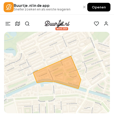
Buurtje.nl in de app
×
Openen
Sneller zoeken en als eerste reageren
Win €250!