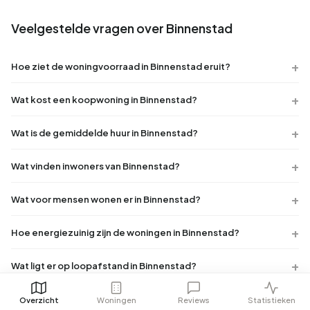
Veelgestelde vragen over Binnenstad
Hoe ziet de woningvoorraad in Binnenstad eruit?
Wat kost een koopwoning in Binnenstad?
Wat is de gemiddelde huur in Binnenstad?
Wat vinden inwoners van Binnenstad?
Wat voor mensen wonen er in Binnenstad?
Hoe energiezuinig zijn de woningen in Binnenstad?
Wat ligt er op loopafstand in Binnenstad?
Hoeveel huizen worden aangeboden in Binnenstad?
Overzicht
Woningen
Reviews
Statistieken