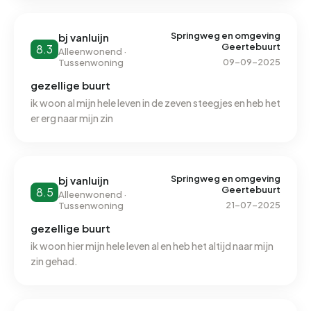
away.
Springweg en omgeving
bj vanluijn
Geertebuurt
8.3
Alleenwonend ·
09-09-2025
Tussenwoning
gezellige buurt
ik woon al mijn hele leven in de zeven steegjes en heb het
er erg naar mijn zin
Springweg en omgeving
bj vanluijn
Geertebuurt
8.5
Alleenwonend ·
21-07-2025
Tussenwoning
gezellige buurt
ik woon hier mijn hele leven al en heb het altijd naar mijn
zin gehad.