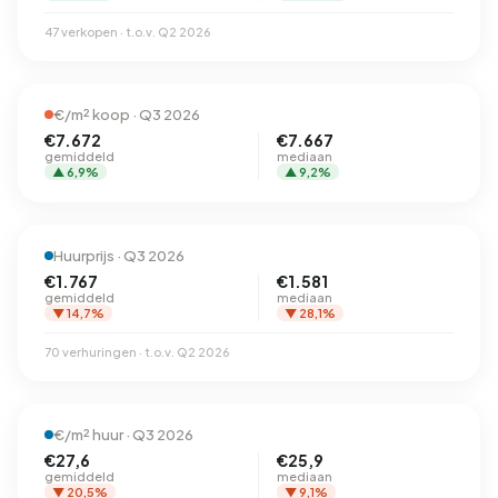
47 verkopen · t.o.v. Q2 2026
€/m² koop · Q3 2026
€7.672
€7.667
gemiddeld
mediaan
▲ 6,9%
▲ 9,2%
Huurprijs · Q3 2026
€1.767
€1.581
gemiddeld
mediaan
▼ 14,7%
▼ 28,1%
70 verhuringen · t.o.v. Q2 2026
€/m² huur · Q3 2026
€27,6
€25,9
gemiddeld
mediaan
▼ 20,5%
▼ 9,1%