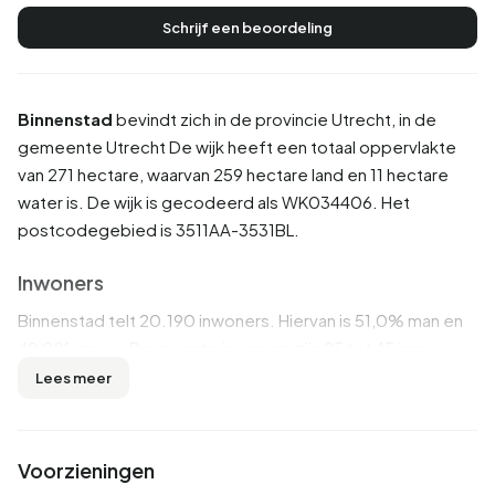
Schrijf een beoordeling
Binnenstad
bevindt zich in de provincie
Utrecht
, in de
gemeente
Utrecht
De wijk heeft een totaal oppervlakte
van 271 hectare, waarvan 259 hectare land en 11 hectare
water is. De wijk is gecodeerd als WK034406. Het
postcodegebied is 3511AA-3531BL.
Inwoners
Binnenstad telt 20.190 inwoners. Hiervan is 51,0% man en
49,0% vrouw. De meeste inwoners zijn 25 tot 45 jaar
(48,2%). De overige leeftijden zijn 18,5% voor '15 tot 25
Lees meer
jaar', 17,3% voor '45 tot 65 jaar', 11,4% voor '65 jaar of ouder'
en 4,5% voor '0 tot 15 jaar'. Van de inwoners is 77,1% is
ongehuwd, 16,1% is gehuwd, 5,1% is gescheiden en 1,7% is
Voorzieningen
verweduwd. 12.840 inwoners komen uit Nederland, 3.220