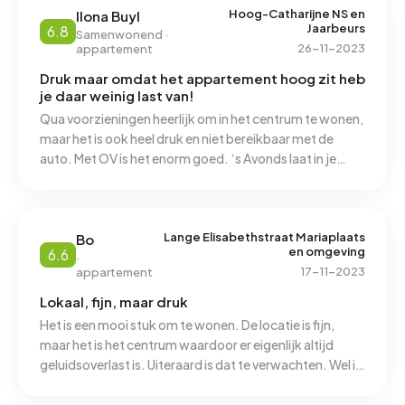
Hoog-Catharijne NS en
Ilona Buyl
Jaarbeurs
6.8
Samenwonend ·
26-11-2023
appartement
Druk maar omdat het appartement hoog zit heb
je daar weinig last van!
Qua voorzieningen heerlijk om in het centrum te wonen,
maar het is ook heel druk en niet bereikbaar met de
auto. Met OV is het enorm goed. ‘s Avonds laat in je
eentje op straat vind ik ook nooit fijn door alle zwervers
en enge mensen. Groen zou voor mij veel meer mogen
in het centrum. Kan zoveel beter. We hebben wel een
hele mooie groene binnentuin bij het
Lange Elisabethstraat Mariaplaats
Bo
en omgeving
6.6
appartementencomplex.
·
17-11-2023
appartement
Lokaal, fijn, maar druk
Het is een mooi stuk om te wonen. De locatie is fijn,
maar het is het centrum waardoor er eigenlijk altijd
geluidsoverlast is. Uiteraard is dat te verwachten. Wel is
de omgeving niet heel hygiënisch. In het hofje waar we
wonen zitten veel restaurants die hun afval in de stegen