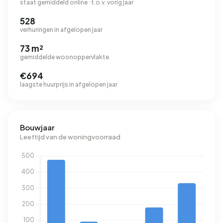
staat gemiddeld online · t.o.v. vorig jaar
528
verhuringen in afgelopen jaar
73 m²
gemiddelde woonoppervlakte
€694
laagste huurprijs in afgelopen jaar
Bouwjaar
Leeftijd van de woningvoorraad