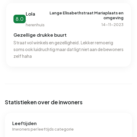
gooien. Dat is jammer.
Lange Elisabethstraat Mariaplaats en
Lola
omgeving
8.0
·
14-11-2023
herenhuis
Gezellige drukke buurt
Straat vol winkels en gezelligheid. Lekker remoerig
soms ook luidruchtig maar dat ligt niet aan de bewoners
zelf haha
Statistieken over de inwoners
Leeftijden
Inwoners per leeftijds categorie