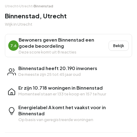
Utrecht
›
Utrecht
›
Binnenstad
Binnenstad, Utrecht
Wijk in Utrecht
Bewoners geven Binnenstad een
goede beoordeling
7.6
Bekijk
Deze score komt uit 8 reacties
Binnenstad heeft 20.190 inwoners
De meeste zijn 25 tot 45 jaar oud
Er zijn 10.718 woningen in Binnenstad
Momenteel staan er
133 te koop
en
157 te huur
Energielabel A komt het vaakst voor in
Binnenstad
Op basis van geregistreerde woningen