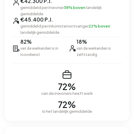
€42.300 P.J.
gemiddeld per inwoner
38% boven
landelijk
gemiddelde
€45.400 P.J.
gemiddeld per inkomstenontvanger
22% boven
landelijk gemiddelde
82%
18%
van de werkenden is in
van de werkenden is
loondienst
zelfstandig
72%
van de inwoners heeft werk
72%
is het landelijk gemiddelde