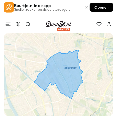
Buurtje.nl in de app
×
Openen
Sneller zoeken en als eerste reageren
Win €250!