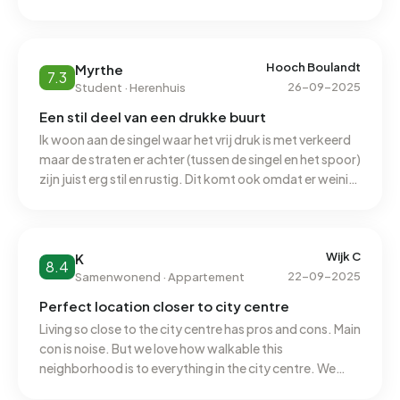
rustig, soms helaas niet heel schoon. Op de
wandelpaden liggen op sommige plekken erg veel
sigaretten. De buurt is erg goed bereikbaar op de fiets
en te voet. De auto is niet aan te raden, hoewel de
Hooch Boulandt
Myrthe
7.3
Nieuwegracht in vergelijking met de Oudegracht en
26-09-2025
Student · Herenhuis
Twijnstraat veel makkelijker is voor auto's.
Een stil deel van een drukke buurt
Ik woon aan de singel waar het vrij druk is met verkeerd
maar de straten er achter (tussen de singel en het spoor)
zijn juist erg stil en rustig. Dit komt ook omdat er weinig
voorzieningen zijn in dit deel. Wel kan je makkelijk
lopend alle nodige winkels bereiken. Door de weinige
cafe’s in deze straten is we weinig gemeensschapszin.
De stille straten achter het huis zijn soms wel een eng als
Wijk C
K
8.4
je er savonds doorheen moet lopen. Vooral het stuk
22-09-2025
Samenwonend · Appartement
vanaf het centraal station naar huis komt langs donkere
Perfect location closer to city centre
parkjes en kantoren die savonds leeg zijn. Het wonen
Living so close to the city centre has pros and cons. Main
aan de singel is afgezien van het verkeer erg fijn omdat
con is noise. But we love how walkable this
je meteen langs de singel in het groen kan (hard)lopen.
neighborhood is to everything in the city centre. We
Hygiëne is prima. De prullenbakken zitten niet vaak te
can't imagine living the same lifestyle if we live further
vol.