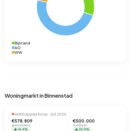
Bijstand
AO
WW
Woningmarkt in Binnenstad
Verkoopprijs koop · Q3 2026
€578.809
€500.000
gemiddeld
mediaan
▲ 14,4%
▲ 25,0%