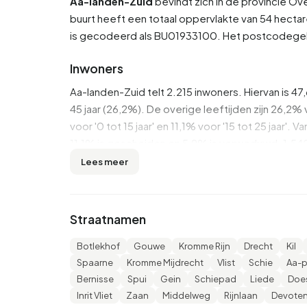
Aa-landen-Zuid
bevindt zich in de provincie
Ove
buurt heeft een totaal oppervlakte van 54 hectar
is gecodeerd als BU01933100. Het postcodege
Inwoners
Aa-landen-Zuid telt 2.215 inwoners. Hiervan is 4
45 jaar (26,2%). De overige leeftijden zijn 26,2% v
voor '0 tot 15 jaar' en 11,1% voor '15 tot 25 jaar
11,1% is gescheiden en 5,9% is verweduwd. 1.54
570 komen uit landen buiten Europa.
Lees meer
Er zijn 1.110 huishoudens in Aa-landen-Zuid. 44
huishoudens zonder kinderen en 27,9% huishoud
Straatnamen
2,0 personen.
Botlekhof
Gouwe
Kromme Rijn
Drecht
Kil
In Aa-landen-Zuid zijn er 1.800 inkomensontvan
Spaarne
Kromme Mijdrecht
Vlist
Schie
Aa-p
€29.100, wat €6.700 (19%) lager is dan het nati
Bernisse
Spui
Gein
Schiepad
Liede
Doe
gemiddelde inkomen op €24.200, wat €5.000 (17
Inrit Vliet
Zaan
Middelweg
Rijnlaan
Devoten
De meeste inwoners van Aa-landen-Zuid zijn mi