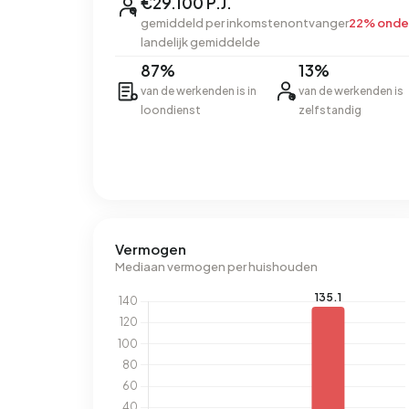
€29.100 P.J.
gemiddeld per inkomstenontvanger
22% onde
landelijk gemiddelde
87%
13%
van de werkenden is in
van de werkenden is
loondienst
zelfstandig
Vermogen
Mediaan vermogen per huishouden