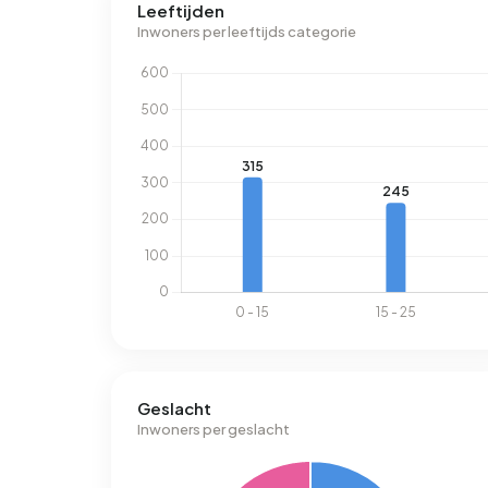
Leeftijden
1.280 m³.
Inwoners per leeftijds categorie
Geslacht
Inwoners per geslacht