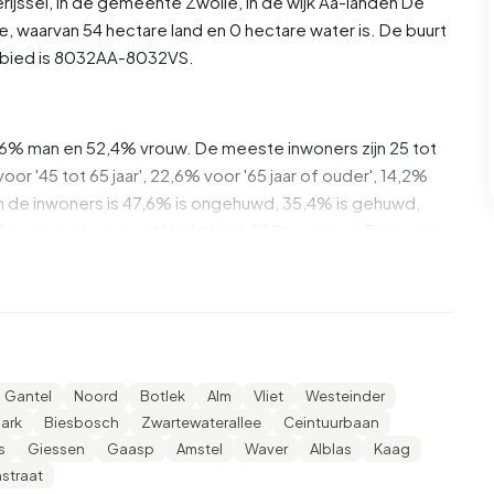
rijssel
, in de gemeente
Zwolle
, in de wijk
Aa-landen
De
e, waarvan 54 hectare land en 0 hectare water is. De buurt
bied is 8032AA-8032VS.
7,6% man en 52,4% vrouw. De meeste inwoners zijn 25 tot
oor '45 tot 65 jaar', 22,6% voor '65 jaar of ouder', 14,2%
'. Van de inwoners is 47,6% is ongehuwd, 35,4% is gehuwd,
0 inwoners komen uit Nederland, 100 komen uit Europa en
,6% daarvan zijn eenpersoonshuishoudens, 27,5%
ens met kinderen. De gemiddelde huishoudensgrootte is
Gantel
Noord
Botlek
Alm
Vliet
Westeinder
gers. Het gemiddelde inkomen per inkomensontvanger is
ark
Biesbosch
Zwartewaterallee
Ceintuurbaan
onale gemiddelde van €35.800. Per inwoner ligt het
s
Giessen
Gaasp
Amstel
Waver
Alblas
Kaag
%) lager is dan het nationale gemiddelde van €29.200.
straat
ddelbaar opgeleid. 44,2% heeft HAVO, VWO of MBO 2-4,