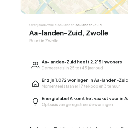
Overijssel
›
Zwolle
›
Aa-landen
›
Aa-landen-Zuid
Aa-landen-Zuid, Zwolle
Buurt in Zwolle
Aa-landen-Zuid heeft 2.215 inwoners
De meeste zijn 25 tot 45 jaar oud
Er zijn 1.072 woningen in Aa-landen-Zui
Momenteel staan er
17 te koop
en
3 te huur
Energielabel A komt het vaakst voor in 
Op basis van geregistreerde woningen