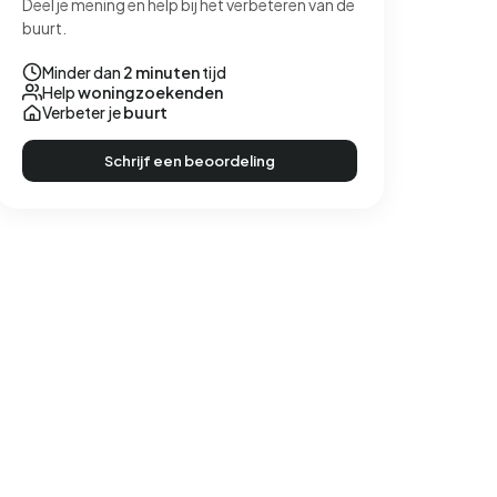
Deel je mening en help bij het verbeteren van de
buurt.
Minder dan
2 minuten
tijd
Help
woningzoekenden
Verbeter je
buurt
Schrijf een beoordeling