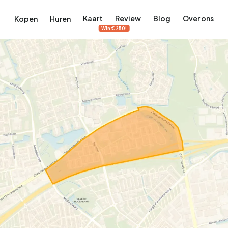
Kaart
Review
Blog
Over ons
Kopen
Huren
Win €250!