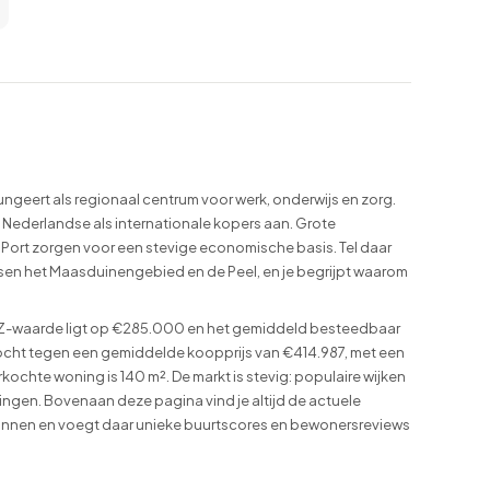
ngeert als regionaal centrum voor werk, onderwijs en zorg.
el Nederlandse als internationale kopers aan. Grote
 Port zorgen voor een stevige economische basis. Tel daar
ssen het Maasduinengebied en de Peel, en je begrijpt waarom
Z-waarde ligt op €285.000 en het gemiddeld besteedbaar
cht tegen een gemiddelde koopprijs van €414.987, met een
hte woning is 140 m². De markt is stevig: populaire wijken
ngen. Bovenaan deze pagina vind je altijd de actuele
ronnen en voegt daar unieke buurtscores en bewonersreviews