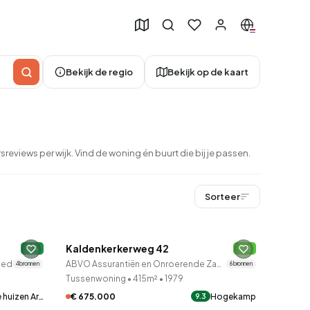
Bekijk de regio
Bekijk op de kaart
eviews per wijk. Vind de woning én buurt die bij je passen.
Sorteer
QUICKLANE™
Kaldenkerkerweg 42
A
9 uur geleden ontdekt
B
49
oed
ABVO Assurantiën en Onroerende Zaken
4 bronnen
6 bronnen
Tussenwoning
•
415m²
•
1979
€ 675.000
Hogekamp
 huizen Ar…
9.3
QUICKLANE™