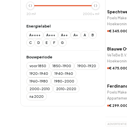
Spechtwe
9 uur ge
20 m²
2000+ m²
Poels Make
Hoekwonin
Energielabel
€ 345.00
A++++
A+++
A++
A+
A
B
QUICK
C
D
E
F
G
Blauwe O
9 uur ge
VeTeBe B.V.
Bouwperiode
Hoekwonin
voor 1850
1850-1900
1900-1920
€ 475.00
QUICK
1920-1940
1940-1960
1960-1980
1980-2000
Ferdinand
9 uur ge
2000-2010
2010-2020
Poels Make
na 2020
Apparteme
€ 299.00
ADVERTENTIE