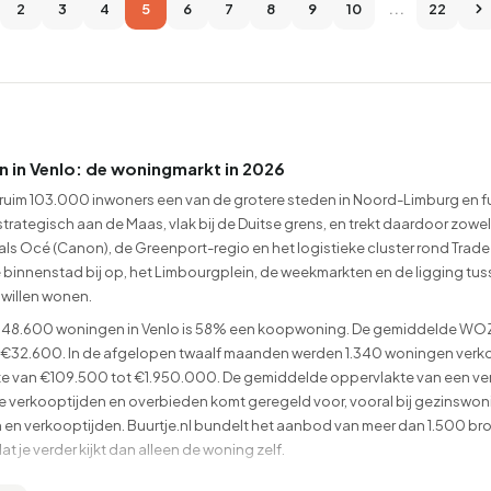
2
3
4
5
6
7
8
9
10
...
22
n in Venlo: de woningmarkt in 2026
 ruim 103.000 inwoners een van de grotere steden in Noord-Limburg en fu
 strategisch aan de Maas, vlak bij de Duitse grens, en trekt daardoor zow
ls Océ (Canon), de Greenport-regio en het logistieke cluster rond Trade
e binnenstad bij op, het Limbourgplein, de weekmarkten en de ligging tu
 willen wonen.
a 48.600 woningen in Venlo is 58% een koopwoning. De gemiddelde WO
€32.600. In de afgelopen twaalf maanden werden 1.340 woningen verko
 van €109.500 tot €1.950.000. De gemiddelde oppervlakte van een verkoc
e verkooptijden en overbieden komt geregeld voor, vooral bij gezinswoni
n en verkooptijden. Buurtje.nl bundelt het aanbod van meer dan 1.500 b
at je verder kijkt dan alleen de woning zelf.