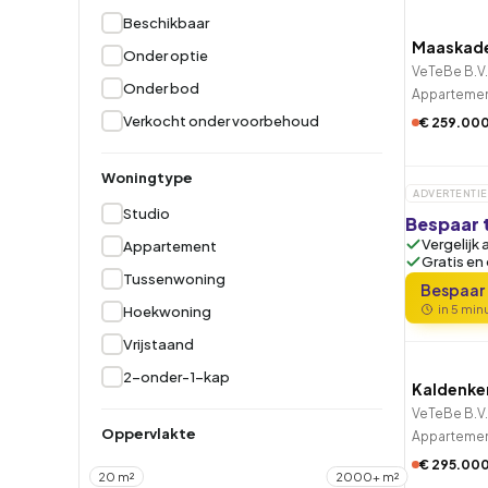
Beschikbaar
Hoekwoning
Hoekw
Maaskad
Onder b
Onder optie
VeTeBe B.V.
Onder bod
Apparteme
Verkocht onder voorbehoud
€ 259.00
Woningtype
ADVERTENTIE
Studio
Bespaar 
Vergelijk 
Appartement
Gratis en
Tussenwoning
Bespaar
in 5 mi
Hoekwoning
QUICK
Vrijstaand
2-onder-1-kap
Kaldenke
9 uur ge
VeTeBe B.V.
Oppervlakte
Apparteme
€ 295.00
20 m²
2000+ m²
QUICK