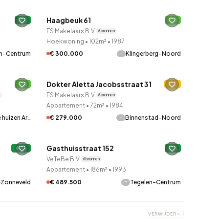
Haagbeuk 61
A
Verkocht onder voorbehoud
B
ES Makelaars B.V.
6 bronnen
Hoekwoning
•
102m²
•
1987
-
en-Centrum
€ 300.000
Klingerberg-Noord
QUICKLANE™
Dokter Aletta Jacobsstraat 31
B
9 uur geleden ontdekt
C
ES Makelaars B.V.
6 bronnen
Appartement
•
72m²
•
1984
-
 huizen Ar…
€ 279.000
Binnenstad-Noord
QUICKLANE™
Gasthuisstraat 152
A+
9 uur geleden ontdekt
A
VeTeBe B.V.
6 bronnen
Appartement
•
186m²
•
1993
-
Zonneveld
€ 489.500
Tegelen-Centrum
VERWIJDER