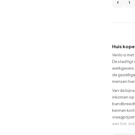
1
Huis kope
Venlo is met
De stad ligt
werkgevers a
de gezellig
mensen hier
Van de bijn
inkomen op 
bandbreedte
kennen kort
vraagprijze
aan toe, zod