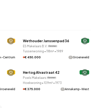
QUICKLANE™
Wethouder Janssenpad 36
D
9 uur geleden ontdekt
A
ES Makelaars B.V.
6 bronnen
Tussenwoning
•
118m²
•
1989
-
ck-Centrum
€ 450.000
Groeneveld
QUICKLANE™
Hertog Alvastraat 42
C
9 uur geleden ontdekt
A+
Poels Makelaars
6 bronnen
Hoekwoning
•
109m²
•
1973
-
Groeneveld
€ 375.000
Annakamp-West