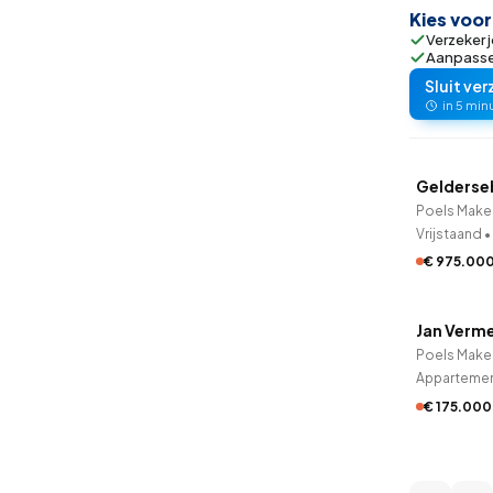
Kies voo
Verzeker j
Aanpassen
Sluit ver
in 5 min
QUICK
Gelderse
9 uur ge
Poels Make
Vrijstaand
•
€ 975.00
QUICK
Jan Verme
9 uur ge
Poels Make
Apparteme
€ 175.000