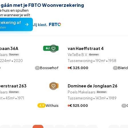
r gáán met je FBTO Woonverzekering
e huis en spullen
 wanneer je wilt
zekering af
uten
LANE™
QUICKLANE™
baan 36A
van Haeffstraat 4
leden ontdekt
A+++
9 uur geleden ontdekt
laars
VeTeBe B.V.
5 bronnen
6 bronnen
224m²
•
2020
Tussenwoning
•
192m²
•
1958
-
-
0
Bosserhof
€ 325.000
Bleri
LANE™
QUICKLANE™
erstraat 263
Dominee de Jonglaan 26
leden ontdekt
E
Onder bod
laars
Poels Makelaars
6 bronnen
6 bronnen
nt
•
45m²
•
1971
Tussenwoning
•
143m²
•
1989
Withuis
-
€ 525.000
4.9