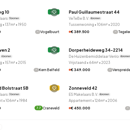
g 10
Paul Guillaumestraat 44
leden ontdekt
A+
9 uur geleden ontdekt
laars
VeTeBe B.V.
5 bronnen
6 bronnen
g
•
137m²
•
1950
Tussenwoning
•
106m²
•
2020
-
-
0
Vogelbuurt
€ 389.500
Tegel
LANE™
QUICKLANE™
ven 2
Dorperheideweg 34-2214
leden ontdekt
A+
9 uur geleden ontdekt
De Huizenbemiddelaar Venlo
6 bronnen
6 bronnen
g
•
157m²
•
2015
Vrijstaand
•
64m²
•
2023
-
-
0
Kern Belfeld
€ 349.000
Verspreide
LANE™
QUICKLANE™
 Bolstraat 5B
Zonneveld 42
leden ontdekt
C
9 uur geleden ontdekt
laars
ES Makelaars B.V.
3 bronnen
6 bronnen
nt
•
106m²
•
1984
Appartement
•
124m²
•
2006
0
Craneveld
-
€ 450.000
7.7