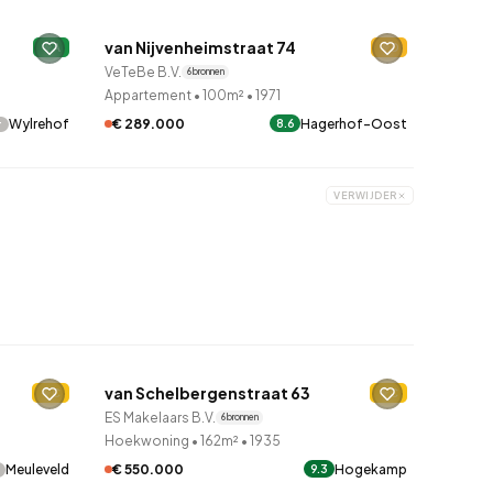
van Nijvenheimstraat 74
A
9 uur geleden ontdekt
D
VeTeBe B.V.
6 bronnen
Appartement
•
100m²
•
1971
-
€ 289.000
Hagerhof-Oost
Wylrehof
8.6
VERWIJDER
QUICKLANE™
van Schelbergenstraat 63
C
9 uur geleden ontdekt
C
ES Makelaars B.V.
6 bronnen
Hoekwoning
•
162m²
•
1935
€ 550.000
Hogekamp
Meuleveld
9.3
QUICKLANE™