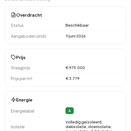
Overdracht
Status
Beschikbaar
Aangeboden sinds
11 juni 2026
Prijs
Vraagprijs
€ 975.000
Prijs per m²
€ 3.779
Energie
Energielabel
A
Volledig geïsoleerd,
Isolatie
dakisolatie, vloerisolatie,