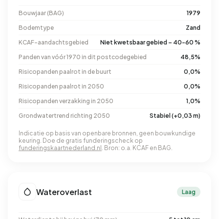
Bouwjaar (BAG)
1979
Bodemtype
Zand
KCAF-aandachtsgebied
Niet kwetsbaar gebied – 40-60 %
Panden van vóór 1970 in dit postcodegebied
48,5%
Risicopanden paalrot in de buurt
0,0%
Risicopanden paalrot in 2050
0,0%
Risicopanden verzakking in 2050
1,0%
Grondwatertrend richting 2050
Stabiel (+0,03 m)
Indicatie op basis van openbare bronnen, geen bouwkundige
keuring. Doe de gratis funderingscheck op
funderingskaartnederland.nl
. Bron: o.a. KCAF en BAG.
Wateroverlast
Laag