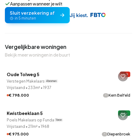
Aanpassen wanneer je wilt
Sluit verzekering af
in 5 minuten
Vergelijkbare woningen
Bekijk meer woningen in de buurt
QUICKLANE™
Oude Tolweg 5
G
Verstegen Makelaars
4 bronnen
Vrijstaand
•
233m²
•
1937
-
€ 798.000
Kern Belfeld
Kwistbeeklaan 5
A+
Poels Makelaars op Funda
1 bron
Vrijstaand
•
211m²
•
1968
-
€ 975.000
Diepenbroek
QUICKLANE™