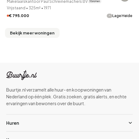
Makelaarskantoor Paul Schreinemachers BV
3 bronnen
Vrijstaand
•
325m²
•
1971
-
€ 795.000
Lage Heide
Bekijk meer woningen
Buurtje.nl verzamelt alle huur- en koopwoningen van
Nederland op één plek. Gratis zoeken, gratis alerts, en echte
ervaringen van bewoners over de buurt.
Huren