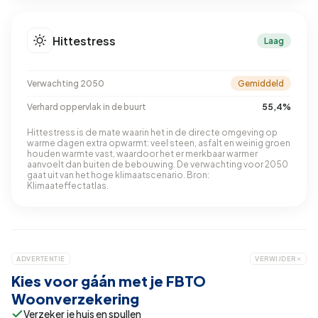
Hittestress
Laag
Verwachting 2050
Gemiddeld
Verhard oppervlak in de buurt
55,4%
Hittestress is de mate waarin het in de directe omgeving op
warme dagen extra opwarmt: veel steen, asfalt en weinig groen
houden warmte vast, waardoor het er merkbaar warmer
aanvoelt dan buiten de bebouwing. De verwachting voor 2050
gaat uit van het hoge klimaatscenario. Bron:
Klimaateffectatlas.
ADVERTENTIE
VERWIJDER
Kies voor gáán met je FBTO
Woonverzekering
Verzeker je huis en spullen