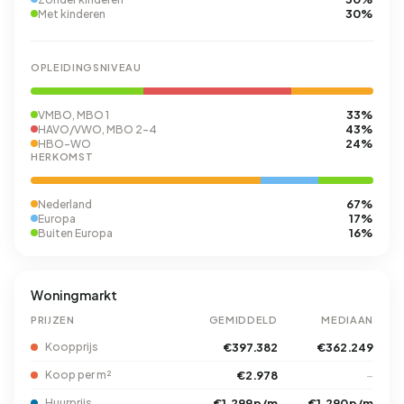
30%
Met kinderen
OPLEIDINGSNIVEAU
33%
VMBO, MBO 1
43%
HAVO/VWO, MBO 2-4
24%
HBO-WO
HERKOMST
67%
Nederland
17%
Europa
16%
Buiten Europa
Woningmarkt
PRIJZEN
GEMIDDELD
MEDIAAN
Koopprijs
€397.382
€362.249
Koop per m²
€2.978
–
Huurprijs
€1.299 p/m
€1.290 p/m