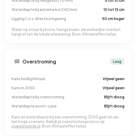
Waterdiepte bij hevige bui (70 mm)
5 tot 10 cm
Waterdiepte bij extreme bui (140 mm)
10 tot 15 cm
Ligging t.o.v. directe omgeving
50 cm hoger
Water op straat bij korte, hevige buien; de werkelijke overlast
hangt af van de lokale afwatering. Bron: Klimaateffectatlas.
Overstroming
Laag
Kans huidig klimaat
Vrijwel geen
Kans in 2050
Vrijwel geen
Waterdiepte bij overstroming
Blijft droog
Waterdiepte worst-case
Blijft droog
Kans en waterdiepte bij een overstroming; 2050 gaat uit van
het hoge scenario. Bekijk je overstromingsrisico op
overstroomik.nl
. Bron: Klimaateffectatlas.