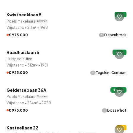
Kwistbeeklaan 5
A+
Poels Makelaars
4 bronnen
Vrijstaand
•
211m²
•
1968
-
€ 975.000
Diepenbroek
Raadhuislaan 5
A++
Huispedia
1 bron
Vrijstaand
•
312m²
•
1951
-
€ 925.000
Tegelen-Centrum
QUICKLANE™
Geldersebaan 36A
A+++
Poels Makelaars
4 bronnen
Vrijstaand
•
224m²
•
2020
-
€ 975.000
Bosserhof
QUICKLANE™
Kasteellaan 22
C