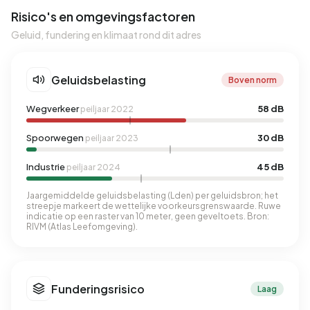
Risico's en omgevingsfactoren
Geluid, fundering en klimaat rond dit adres
Geluidsbelasting
Boven norm
Wegverkeer
58 dB
peiljaar 2022
Spoorwegen
30 dB
peiljaar 2023
Industrie
45 dB
peiljaar 2024
Jaargemiddelde geluidsbelasting (Lden) per geluidsbron; het
streepje markeert de wettelijke voorkeursgrenswaarde. Ruwe
indicatie op een raster van 10 meter, geen geveltoets. Bron:
RIVM (Atlas Leefomgeving).
Funderingsrisico
Laag