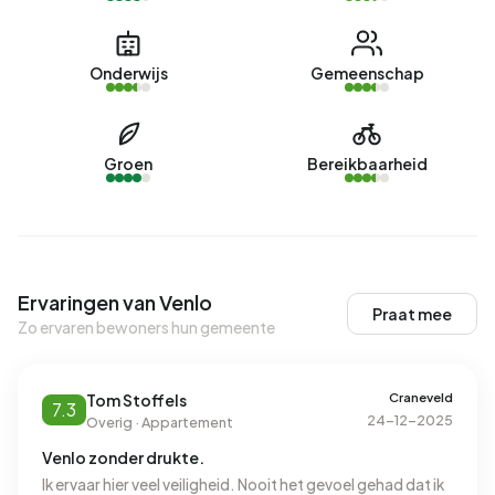
Onderwijs
Gemeenschap
Groen
Bereikbaarheid
Ervaringen van Venlo
Praat mee
Zo ervaren bewoners hun gemeente
Craneveld
Tom Stoffels
7.3
24-12-2025
Overig · Appartement
Venlo zonder drukte.
Ik ervaar hier veel veiligheid. Nooit het gevoel gehad dat ik