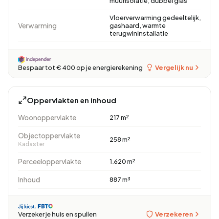
muurisolatie, dubbel glas
Vloerverwarming gedeeltelijk,
Verwarming
gashaard, warmte
terugwininstallatie
Vergelijk nu
Bespaar tot € 400 op je energierekening
Oppervlakten en inhoud
Woonoppervlakte
217 m²
Objectoppervlakte
258 m²
Kadaster
Perceeloppervlakte
1.620 m²
Inhoud
887 m³
Verzekeren
Verzeker je huis en spullen