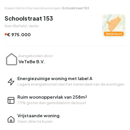
Kopen
›
Venlo
›
Vrijstaande woningen
›
Schoolstraat 153
Schoolstraat 153
Kern Belfeld, Venlo
€ 975.000
Bekijk buurt
Aangeboden door
VeTeBe B.V.
Energiezuinige woning met label A
Lagere energiekosten dan het merendeel van de woningen
Ruim woonoppervlak van 258m²
73% groter dan gemiddeld in de buurt
Vrijstaande woning
Geen directe buren