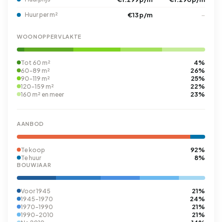
Huur per m²
€13 p/m
–
WOONOPPERVLAKTE
4%
Tot 60 m²
26%
60-89 m²
25%
90-119 m²
22%
120-159 m²
23%
160 m² en meer
AANBOD
92%
Te koop
8%
Te huur
BOUWJAAR
21%
Voor 1945
24%
1945-1970
21%
1970-1990
21%
1990-2010