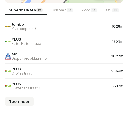
Supermarkten
Scholen
Zorg
OV
10
16
16
38
Jumbo
1028m
Muldersplein 10
PLUS
1735m
Pater Petersstraat 1
Aldi
2027m
Diepenbroeklaan 1-3
PLUS
2583m
Grotestraat 11
PLUS
2712m
Glazenapstraat 21
Toon meer