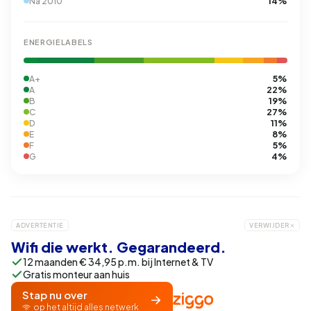
14%
Na 2010
ENERGIELABELS
5%
A+
22%
A
19%
B
27%
C
11%
D
8%
E
5%
F
4%
G
ADVERTENTIE
VERWIJDER
Wifi die werkt. Gegarandeerd.
12 maanden € 34,95 p.m. bij Internet & TV
Gratis monteur aan huis
Stap nu over
op het altijd alles netwerk