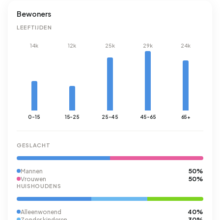
Bewoners
LEEFTIJDEN
14k
12k
25k
29k
24k
0-15
15-25
25-45
45-65
65+
GESLACHT
50%
Mannen
50%
Vrouwen
HUISHOUDENS
40%
Alleenwonend
30%
Zonder kinderen