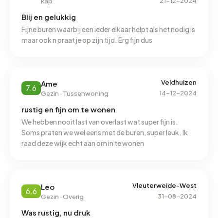
21-12-2024
kap
Blij en gelukkig
Fijne buren waarbij een ieder elkaar helpt als het nodig is
maar ook n praatje op zijn tijd. Erg fijn dus
Veldhuizen
Ame
7.6
14-12-2024
Gezin · Tussenwoning
rustig en fijn om te wonen
We hebben nooit last van overlast wat super fijn is.
Soms praten we wel eens met de buren, super leuk. Ik
raad deze wijk echt aan om in te wonen
Vleuterweide-West
Leo
6.6
31-08-2024
Gezin · Overig
Was rustig, nu druk