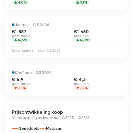
▲ 4,0%
▲ 3,1%
Huurprijs · Q3 2026
€1.887
€1.660
gemiddeld
mediaan
▲ 16,5%
▲ 16,3%
12 verhuringen · t.o.v. Q2 2026
€/m² huur · Q3 2026
€15,9
€14,3
gemiddeld
mediaan
▼ 7,8%
▼ 7,7%
Prijsontwikkeling koop
Verkoopprijs per kwartaal · Q3 '25 – Q2 '26
Gemiddeld
Mediaan