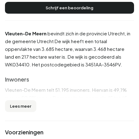
Schrijf een beoordeling
Vleuten-De Meern
bevindt zich in de provincie
Utrecht
, in
de gemeente
Utrecht
De wijk heeft een totaal
oppervlakte van 3.685 hectare, waarvan 3.468 hectare
land en 217 hectare water is. De wijk is gecodeerd als
WK034410. Het postcodegebied is 3451AA-3546PV.
Inwoners
Vleuten-De Meern telt 51.195 inwoners. Hiervan is 49,1%
man en 50,9% vrouw. De meeste inwoners zijn 45 tot 65
jaar (28,5%). De overige leeftijden zijn 24,0% voor '25 tot
Lees meer
45 jaar', 21,9% voor '0 tot 15 jaar', 13,0% voor '15 tot 25 jaar'
en 12,5% voor '65 jaar of ouder'. Van de inwoners is 52,8%
is ongehuwd, 38,0% is gehuwd, 6,1% is gescheiden en
Voorzieningen
3,1% is verweduwd. 36.185 inwoners komen uit Nederland,