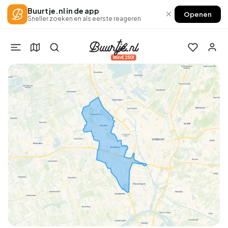
Buurtje.nl in de app
×
Openen
Sneller zoeken en als eerste reageren
Win €250!