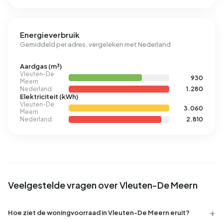
Energieverbruik
Gemiddeld per adres, vergeleken met Nederland
Aardgas (m³)
Vleuten-De
930
Meern
Nederland
1.280
Elektriciteit (kWh)
Vleuten-De
3.060
Meern
Nederland
2.810
Veelgestelde vragen over Vleuten-De Meern
Hoe ziet de woningvoorraad in Vleuten-De Meern eruit?