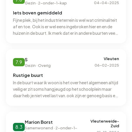
04-04-2025
Gezin · 2-onder-1-kap
Iets boven gemiddeld
Fijne plek, bij het industrieterrein is wel wat criminaliteit
af en toe. Ook is er wel eens ingebroken hier en en de
huizen in de buurt. Ik merk dat er in andere buurten veel
verbouwd en gebouwd wordt, dat vind ik hier
meevallen. Dat is ook fijn. We hebben aardige buren, al
hebben we wel soms sigarettenrook overlast van de
buren. En veel hondengeblaf. Er ligt niet veel
Vleuten
S
7.9
zwerfafval. Er zijn genoeg basisscholen in de buurt, en
06-02-2025
Gezin · Overig
middelbare school het het leidsche rijn college.
Rustige buurt
In de buurt waar ik woon is het over heet algemeen altijd
veilig er zit soms hangjeugd op het schoolplein maar
daar heb je niet veel last van.ook zijn er genoeg basis en
middelbare scholen in de buurt. Helaas is er in de buurt
zelf niet veel te doen je hebt een klein winkelvenrtrum en
af en toe een kermis maar voor de jeugd is er niet veel
om te doen.
Vleuterweide-
Marion Borst
Zuid
8.3
Samenwonend · 2-onder-1-