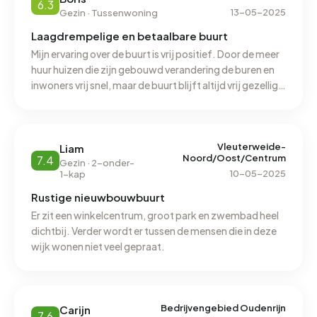
6.3
13-05-2025
Gezin · Tussenwoning
Laagdrempelige en betaalbare buurt
Mijn ervaring over de buurt is vrij positief. Door de meer
huur huizen die zijn gebouwd verandering de buren en
inwoners vrij snel, maar de buurt blijft altijd vrij gezellig
en vriendelijk.
Vleuterweide-
Liam
Noord/Oost/Centrum
7.4
Gezin · 2-onder-
10-05-2025
1-kap
Rustige nieuwbouwbuurt
Er zit een winkelcentrum, groot park en zwembad heel
dichtbij. Verder wordt er tussen de mensen die in deze
wijk wonen niet veel gepraat.
Bedrijvengebied Oudenrijn
Carijn
7.6