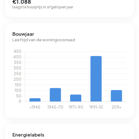
€1.088
laagste huurprijs in afgelopen jaar
Bouwjaar
Leeftijd van de woningvoorraad
Energielabels