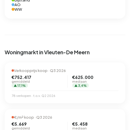
Bijstand
AO
WW
Woningmarkt in Vleuten-De Meern
Verkoopprijs koop · Q3 2026
€752.417
€625.000
gemiddeld
mediaan
▲ 17,1%
▲ 3,4%
78 verkopen · t.o.v. Q2 2026
€/m² koop · Q3 2026
€5.669
€5.458
gemiddeld
mediaan