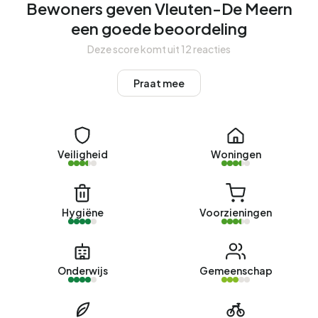
Bewoners geven Vleuten-De Meern
Energie
een goede beoordeling
In Vleuten-De Meern zijn er 19.748 adressen met een
Deze score komt uit 12 reacties
geregistreerd energielabel. De meest voorkomende
labels zijn A (48%), B (25%) en C (12%). Gemiddeld
Praat mee
verbruikt een adres in Vleuten-De Meern 3.060 kWh aan
elektriciteit per jaar. Dit ligt 9% boven het landelijke
gemiddelde van 2.810 kWh. Met een jaarlijkse verbruik van
930 m³ per adres ligt het aardgasverbruik 27% onder het
Veiligheid
Woningen
landelijke gemiddelde van 1.280 m³.
Hygiëne
Voorzieningen
Onderwijs
Gemeenschap