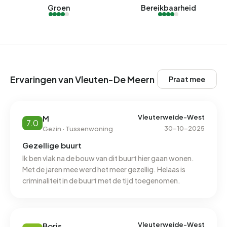
Groen
Bereikbaarheid
Ervaringen van Vleuten-De Meern
Praat mee
Vleuterweide-West
M
7.0
30-10-2025
Gezin · Tussenwoning
Gezellige buurt
Ik ben vlak na de bouw van dit buurt hier gaan wonen.
Met de jaren mee werd het meer gezellig. Helaas is
criminaliteit in de buurt met de tijd toegenomen.
Vleuterweide-West
Boris