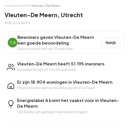
Utrecht
›
Utrecht
›
Vleuten-De Meern
Vleuten-De Meern, Utrecht
Wijk in Utrecht
Bewoners geven Vleuten-De Meern
een goede beoordeling
7.5
Bekijk
Deze score komt uit 12 reacties
Vleuten-De Meern heeft 51.195 inwoners
De meeste zijn 45 tot 65 jaar oud
Er zijn 18.904 woningen in Vleuten-De Meern
Momenteel staan er
86 te koop
en
11 te huur
Energielabel A komt het vaakst voor in Vleuten-
De Meern
Op basis van geregistreerde woningen