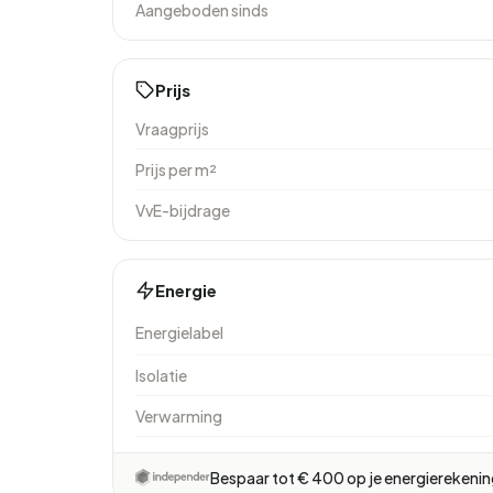
Aangeboden sinds
Prijs
Vraagprijs
Prijs per m²
VvE-bijdrage
Energie
Energielabel
Isolatie
Verwarming
Bespaar tot € 400 op je energierekeni