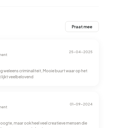
Praat mee
25-04-2025
ment
g weleens criminaliteit, Mooie buurt waar op het
 lijkt veelbelovend
01-09-2024
ment
oogte, maar ook heel veel creatieve mensen die