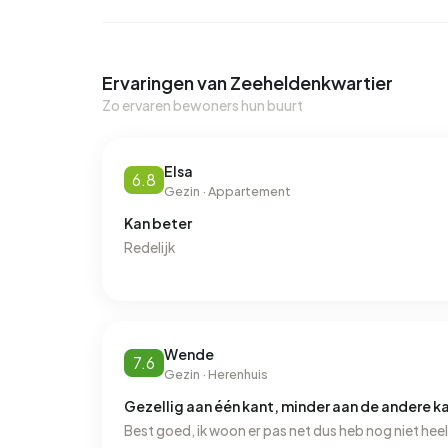
Ervaringen van Zeeheldenkwartier
Zo ervaren bewoners hun buurt
Elsa
6.8
Gezin · Appartement
Kan beter
Redelijk
Wende
7.6
Gezin · Herenhuis
Gezellig aan één kant, minder aan de andere k
Best goed, ik woon er pas net dus heb nog niet heel