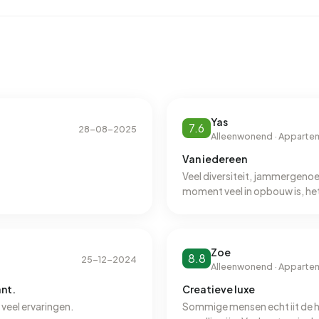
Yas
7.6
28-08-2025
Alleenwonend · Apparte
Van iedereen
Veel diversiteit, jammergenoe
moment veel in opbouw is, het
Zoe
8.8
25-12-2024
Alleenwonend · Apparte
ant.
Creatieve luxe
 veel ervaringen.
Sommige mensen echt iit de h