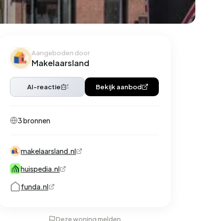
Aangeboden door
Makelaarsland
AI-reactie
Bekijk aanbod
3 bronnen
makelaarsland.nl
huispedia.nl
funda.nl
Deze woning melden