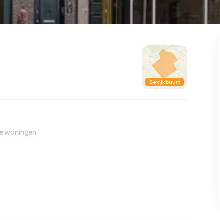
99
8
25
312
85
oning
2-onder-1-kap
Kamers
Vrijstaand
Bekijk buurt
de woningen