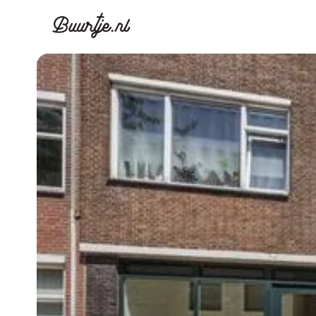
Ontdek Ams
Ontd
Grachtengordel, J
Gracht
Koopwoningen
Huu
Appartementen
Appar