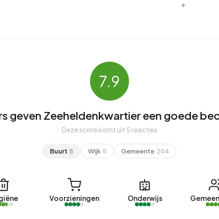
7.9
s geven Zeeheldenkwartier een goede beo
Deze score komt uit 5 reacties
Buurt
5
Wijk
5
Gemeente
204
giëne
Voorzieningen
Onderwijs
Gemeen