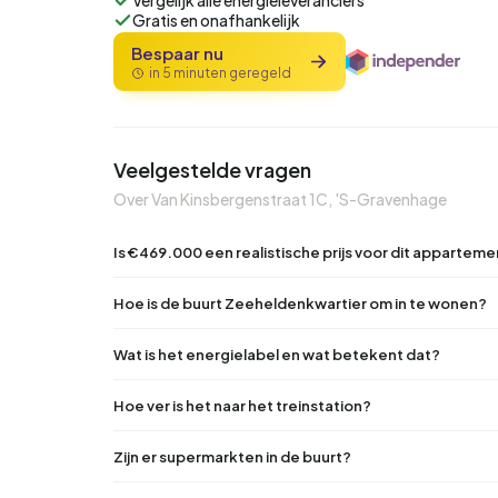
Vergelijk alle energieleveranciers
Gratis en onafhankelijk
Bespaar nu
in 5 minuten geregeld
Veelgestelde vragen
Over Van Kinsbergenstraat 1C, 'S-Gravenhage
Is €469.000 een realistische prijs voor dit appartem
Hoe is de buurt Zeeheldenkwartier om in te wonen?
Wat is het energielabel en wat betekent dat?
Hoe ver is het naar het treinstation?
Zijn er supermarkten in de buurt?