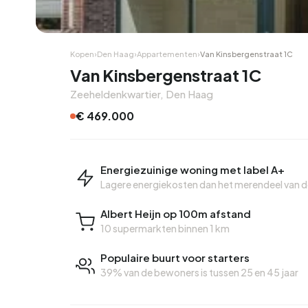
Hoekwoning
Hoekw
Kopen
›
Den Haag
›
Appartementen
›
Van Kinsbergenstraat 1C
Van Kinsbergenstraat 1C
Zeeheldenkwartier, Den Haag
€ 469.000
Energiezuinige woning met label A+
Lagere energiekosten dan het merendeel van 
Albert Heijn op 100m afstand
10 supermarkten binnen 1 km
Populaire buurt voor starters
39% van de bewoners is tussen 25 en 45 jaar