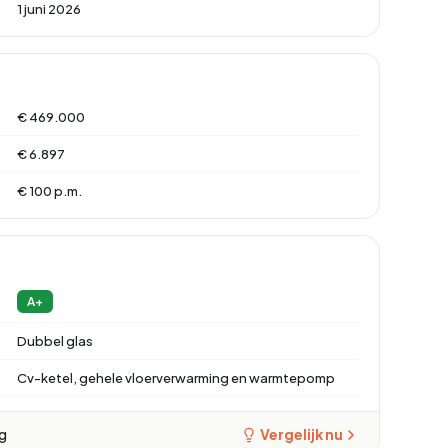
1 juni 2026
€ 469.000
€ 6.897
€ 100 p.m.
A+
Dubbel glas
Cv-ketel, gehele vloerverwarming en warmtepomp
ng
Vergelijk nu