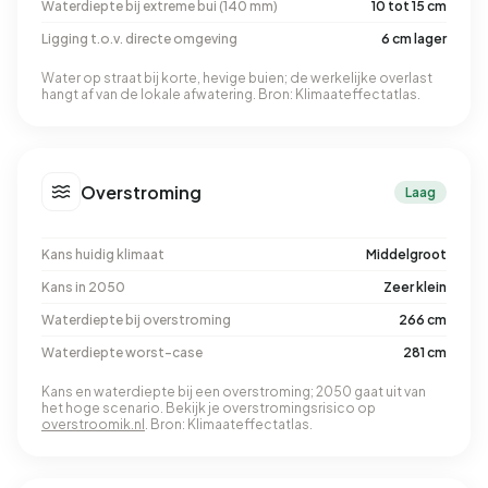
Waterdiepte bij extreme bui (140 mm)
10 tot 15 cm
Ligging t.o.v. directe omgeving
6 cm lager
Water op straat bij korte, hevige buien; de werkelijke overlast
hangt af van de lokale afwatering. Bron: Klimaateffectatlas.
Overstroming
Laag
Kans huidig klimaat
Middelgroot
Kans in 2050
Zeer klein
Waterdiepte bij overstroming
266 cm
Waterdiepte worst-case
281 cm
Kans en waterdiepte bij een overstroming; 2050 gaat uit van
het hoge scenario. Bekijk je overstromingsrisico op
overstroomik.nl
. Bron: Klimaateffectatlas.