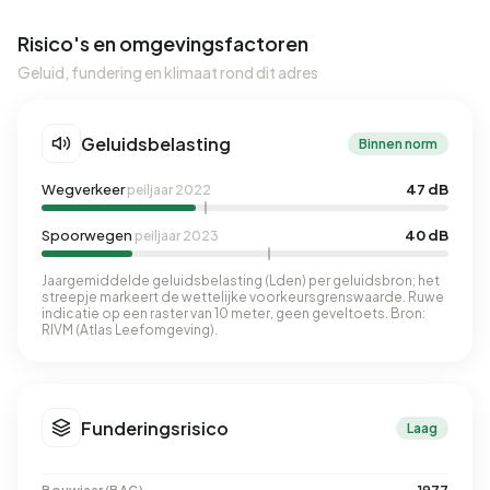
Risico's en omgevingsfactoren
Geluid, fundering en klimaat rond dit adres
Geluidsbelasting
Binnen norm
Wegverkeer
47 dB
peiljaar 2022
Spoorwegen
40 dB
peiljaar 2023
Jaargemiddelde geluidsbelasting (Lden) per geluidsbron; het
streepje markeert de wettelijke voorkeursgrenswaarde. Ruwe
indicatie op een raster van 10 meter, geen geveltoets. Bron:
RIVM (Atlas Leefomgeving).
Funderingsrisico
Laag