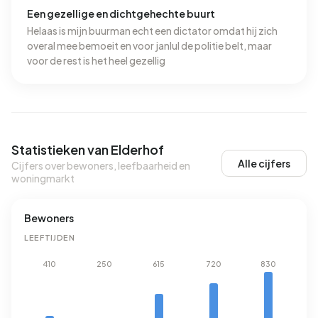
Een gezellige en dichtgehechte buurt
Helaas is mijn buurman echt een dictator omdat hij zich
overal mee bemoeit en voor janlul de politie belt, maar
voor de rest is het heel gezellig
Statistieken van Elderhof
Alle cijfers
Cijfers over bewoners, leefbaarheid en
woningmarkt
Bewoners
LEEFTIJDEN
410
250
615
720
830