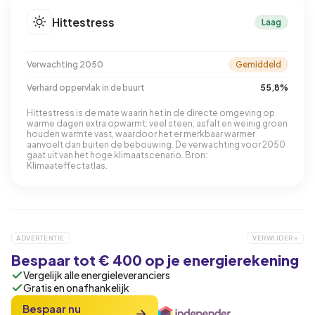
Hittestress
Laag
Verwachting 2050
Gemiddeld
Verhard oppervlak in de buurt
55,8%
Hittestress is de mate waarin het in de directe omgeving op
warme dagen extra opwarmt: veel steen, asfalt en weinig groen
houden warmte vast, waardoor het er merkbaar warmer
aanvoelt dan buiten de bebouwing. De verwachting voor 2050
gaat uit van het hoge klimaatscenario. Bron:
Klimaateffectatlas.
ADVERTENTIE
VERWIJDER
Bespaar tot € 400 op je energierekening
Vergelijk alle energieleveranciers
Gratis en onafhankelijk
Bespaar nu