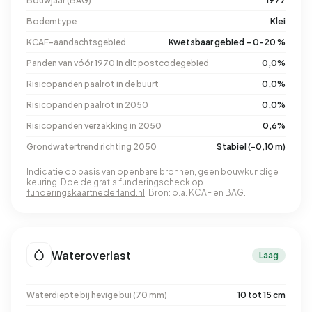
Bouwjaar (BAG)
1977
Bodemtype
Klei
KCAF-aandachtsgebied
Kwetsbaar gebied – 0-20 %
Panden van vóór 1970 in dit postcodegebied
0,0%
Risicopanden paalrot in de buurt
0,0%
Risicopanden paalrot in 2050
0,0%
Risicopanden verzakking in 2050
0,6%
Grondwatertrend richting 2050
Stabiel (-0,10 m)
Indicatie op basis van openbare bronnen, geen bouwkundige
keuring. Doe de gratis funderingscheck op
funderingskaartnederland.nl
. Bron: o.a. KCAF en BAG.
Wateroverlast
Laag
Waterdiepte bij hevige bui (70 mm)
10 tot 15 cm