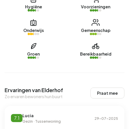
Hygiëne
Voorzieningen
Onderwijs
Gemeenschap
Groen
Bereikbaarheid
Ervaringen van Elderhof
Praat mee
Zo ervaren bewoners hun buurt
Lucia
7.1
29-07-2025
Gezin · Tussenwoning