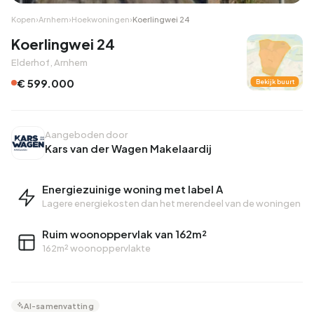
Kopen
›
Arnhem
›
Hoekwoningen
›
Koerlingwei 24
Koerlingwei 24
Elderhof, Arnhem
€ 599.000
Bekijk buurt
Aangeboden door
Kars van der Wagen Makelaardij
Energiezuinige woning met label A
Lagere energiekosten dan het merendeel van de woningen
Ruim woonoppervlak van 162m²
162m² woonoppervlakte
AI-samenvatting