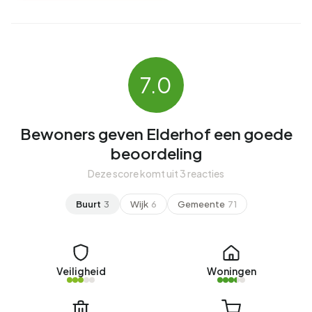
7.0
Bewoners geven Elderhof een goede
beoordeling
Deze score komt uit 3 reacties
Buurt
3
Wijk
6
Gemeente
71
Veiligheid
Woningen