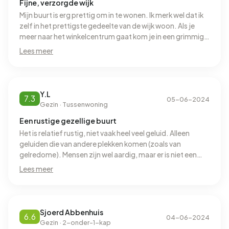
Fijne, verzorgde wijk
Mijn buurt is erg prettig om in te wonen. Ik merk wel dat ik
zelf in het prettigste gedeelte van de wijk woon. Als je
meer naar het winkelcentrum gaat kom je in een grimmige
buurt terecht en daar voel ik mij niet heel prettig. Veel
Lees meer
verwarde personen, ouderen en scootmobiels die
overlast veroorzaken. Er zijn ook veel aanslagen in mijn
wijk geweest. Nogmaals, de buurt waar ik woon is heel fijn,
maar de wijk begint steeds grimmiger te worden
Y.L
7.3
05-06-2024
Gezin · Tussenwoning
Een rustige gezellige buurt
Het is relatief rustig, niet vaak heel veel geluid. Alleen
geluiden die van andere plekken komen (zoals van
gelredome). Mensen zijn wel aardig, maar er is niet een
hele sterke band. Mensen zullen niet heel snel bij elkaar
Lees meer
komen om iets te gaan doen. Er wonen ook veel gezinnen,
dus zijn ook kinderen. Er zijn meerdere speeltuintjes in de
buurt. Maar sommige zijn wel al een beetje verouderd en
zouden wel toe zijn aan een opknapbeurt.
Sjoerd Abbenhuis
6.6
04-06-2024
Gezin · 2-onder-1-kap