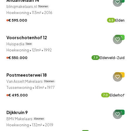
Andantelaan 14
A
blinqmakelaars.nl
5 bronnen
Hoekwoning
•
113m²
•
2016
€ 595.000
Elden
6.5
Voorschotenhof 12
B
Huispedia
1 bron
Hoekwoning
•
121m²
•
1992
€ 550.000
Elderveld-Zuid
7.9
QUICKLANE™
Postmeesterwei 18
C
Van Asselt Makelaars
3 bronnen
Tussenwoning
•
141m²
•
1977
€ 495.000
Elderhof
7.0
QUICKLANE™
Dijkkruin 9
A
BMV Makelaars
4 bronnen
Hoekwoning
•
132m²
•
2019