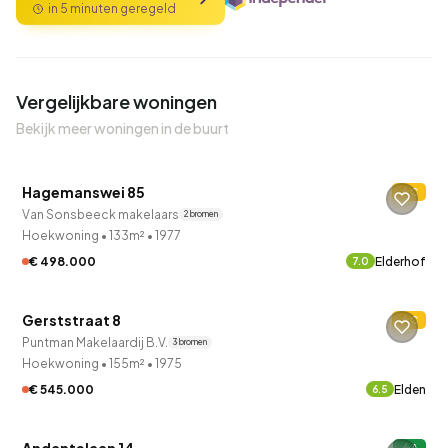
in 5 minuten geregeld
Vergelijkbare woningen
Bekijk meer woningen in de buurt
QUICKLANE™
Hagemanswei 85
C
Verkocht onder voorbehoud
Van Sonsbeeck makelaars
2 bronnen
Hoekwoning
•
133m²
•
1977
€ 498.000
Elderhof
7.0
QUICKLANE™
Gerststraat 8
C
Puntman Makelaardij B.V.
3 bronnen
Hoekwoning
•
155m²
•
1975
€ 545.000
Elden
6.5
QUICKLANE™