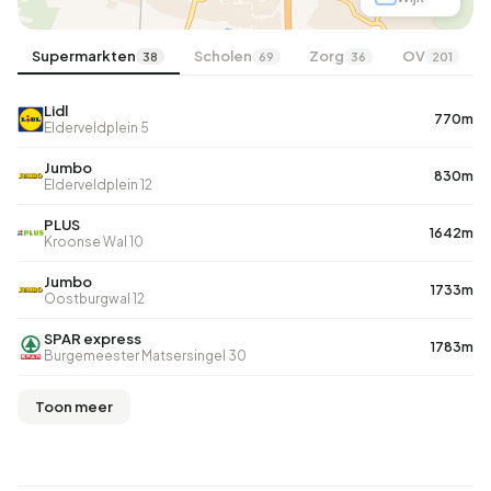
Supermarkten
Scholen
Zorg
OV
38
69
36
201
Lidl
770m
Elderveldplein 5
Jumbo
830m
Elderveldplein 12
PLUS
1642m
Kroonse Wal 10
Jumbo
1733m
Oostburgwal 12
SPAR express
1783m
Burgemeester Matsersingel 30
Toon meer