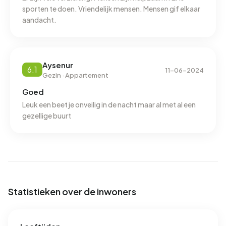
elektriciteit per jaar. Daarmee ligt het 25% lager dan het
sporten te doen. Vriendelijk mensen. Mensen gif elkaar
landelijke gemiddelde van 2.810 kWh. Met een jaarlijkse
aandacht.
verbruik van 630 m³ per adres ligt het aardgasverbruik 51%
onder het landelijke gemiddelde van 1.280 m³.
Aysenur
6.1
11-06-2024
Gezin · Appartement
Goed
Leuk een beetje onveilig in de nacht maar al met al een
gezellige buurt
Statistieken over de inwoners