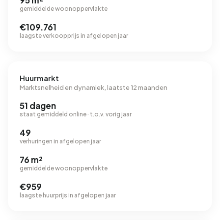
95 m²
gemiddelde woonoppervlakte
€109.761
laagste verkoopprijs in afgelopen jaar
Huurmarkt
Marktsnelheid en dynamiek, laatste 12 maanden
51 dagen
staat gemiddeld online · t.o.v. vorig jaar
49
verhuringen in afgelopen jaar
76 m²
gemiddelde woonoppervlakte
€959
laagste huurprijs in afgelopen jaar