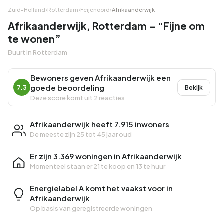
Zuid-Holland
›
Rotterdam
›
Feijenoord
›
Afrikaanderwijk
Afrikaanderwijk, Rotterdam – “Fijne om
te wonen”
Buurt in Rotterdam
Bewoners geven Afrikaanderwijk een
goede beoordeling
7.3
Bekijk
Deze score komt uit 2 reacties
Afrikaanderwijk heeft 7.915 inwoners
De meeste zijn 25 tot 45 jaar oud
Er zijn 3.369 woningen in Afrikaanderwijk
Momenteel staan er
21 te koop
en
13 te huur
Energielabel A komt het vaakst voor in
Afrikaanderwijk
Op basis van geregistreerde woningen