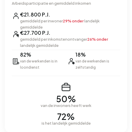
Arbeidsparticipatie en gemiddeld inkomen
€21.800 P.J.
gemiddeld per inwoner
29% onder
landelijk
gemiddelde
€27.700 P.J.
gemiddeld per inkomstenontvanger
26% onder
landelijk gemiddelde
82%
18%
van de werkenden is in
van de werkenden is
loondienst
zelfstandig
50%
van de inwoners heeft werk
72%
is het landelijk gemiddelde