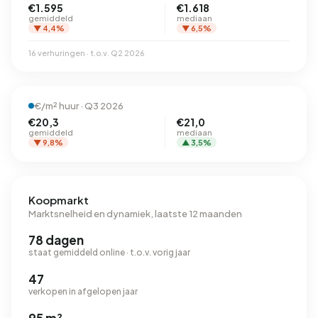
€1.595
€1.618
gemiddeld
mediaan
▼ 4,4%
▼ 6,5%
16 verhuringen · t.o.v. Q2 2026
€/m² huur · Q3 2026
€20,3
€21,0
gemiddeld
mediaan
▼ 9,8%
▲ 3,5%
Koopmarkt
Marktsnelheid en dynamiek, laatste 12 maanden
78 dagen
staat gemiddeld online · t.o.v. vorig jaar
47
verkopen in afgelopen jaar