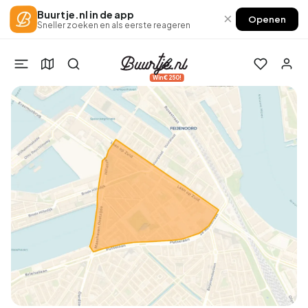
Buurtje.nl in de app
×
Openen
Sneller zoeken en als eerste reageren
Win €250!