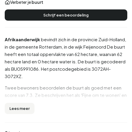
Verbeter je
buurt
Schrijf een beoordeling
Afrikaanderwijk
bevindt zich in de provincie
Zuid-Holland
,
in de gemeente
Rotterdam
, in de wijk
Feijenoord
De buurt
heeft een totaal oppervlakte van 62 hectare, waarvan 62
hectare land en 0 hectare water is. De buurt is gecodeerd
als BU05991086. Het postcodegebied is 3072AH-
3072XZ.
Twee bewoners beoordelen de buurt als goed met een
score van 7.3. Ze beschrijven het als 'Fijne om te wonen' en
'Goed'. Op basis van een beperkt aantal beoordelingen
Lees meer
zijn er nog geen duidelijke trends zichtbaar in deze buurt.
Inwoners