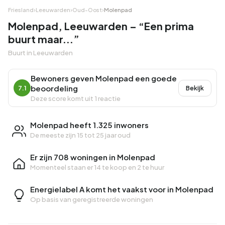
Friesland
›
Leeuwarden
›
Oud-Oost
›
Molenpad
Molenpad, Leeuwarden – “Een prima
buurt maar...”
Buurt in Leeuwarden
Bewoners geven Molenpad een goede
beoordeling
7.1
Bekijk
Deze score komt uit 1 reactie
Molenpad heeft 1.325 inwoners
De meeste zijn 15 tot 25 jaar oud
Er zijn 708 woningen in Molenpad
Momenteel staan er
14 te koop
en
2 te huur
Energielabel A komt het vaakst voor in Molenpad
Op basis van geregistreerde woningen