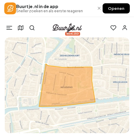
Buurtje.nl in de app
×
Openen
Sneller zoeken en als eerste reageren
Win €250!