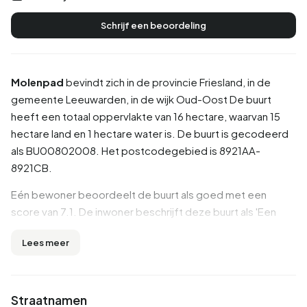
Schrijf een beoordeling
Molenpad
bevindt zich in de provincie
Friesland
, in de
gemeente
Leeuwarden
, in de wijk
Oud-Oost
De buurt
heeft een totaal oppervlakte van 16 hectare, waarvan 15
hectare land en 1 hectare water is. De buurt is gecodeerd
als BU00802008. Het postcodegebied is 8921AA-
8921CB.
Eén bewoner beoordeelt de buurt als goed met een
score van 7.1. De inwoner beschrijft deze buurt als 'Een
prima buurt maar wel onveilig soms.'. Op basis van een
Lees meer
beperkt aantal beoordelingen zijn er nog geen duidelijke
trends zichtbaar in deze buurt.
Inwoners
Straatnamen