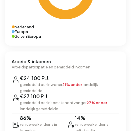
Nederland
Europa
Buiten Europa
Arbeid & inkomen
Arbeidsparticipatie en gemiddeld inkomen
€24.100 P.J.
gemiddeld per inwoner
21% onder
landelijk
gemiddelde
€27.100 P.J.
gemiddeld per inkomstenontvanger
27% onder
landelijk gemiddelde
86%
14%
van de werkenden is in
van de werkenden is
loondienst
zelfstandig