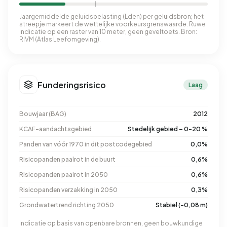
Jaargemiddelde geluidsbelasting (Lden) per geluidsbron; het
streepje markeert de wettelijke voorkeursgrenswaarde. Ruwe
indicatie op een raster van 10 meter, geen geveltoets. Bron:
RIVM (Atlas Leefomgeving).
Funderingsrisico
Laag
Bouwjaar (BAG)
2012
KCAF-aandachtsgebied
Stedelijk gebied – 0-20 %
Panden van vóór 1970 in dit postcodegebied
0,0%
Risicopanden paalrot in de buurt
0,6%
Risicopanden paalrot in 2050
0,6%
Risicopanden verzakking in 2050
0,3%
Grondwatertrend richting 2050
Stabiel (-0,08 m)
Indicatie op basis van openbare bronnen, geen bouwkundige