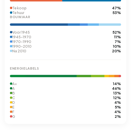
47%
Te koop
53%
Te huur
BOUWJAAR
52%
Voor 1945
11%
1945-1970
7%
1970-1990
10%
1990-2010
20%
Na 2010
ENERGIELABELS
14%
A+
46%
A
13%
B
12%
C
4%
D
5%
E
4%
F
2%
G