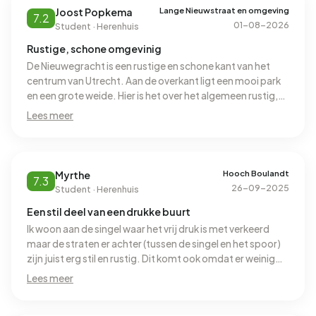
Lange Nieuwstraat en omgeving
Joost Popkema
7.2
01-08-2026
Student · Herenhuis
Rustige, schone omgevinig
De Nieuwegracht is een rustige en schone kant van het
centrum van Utrecht. Aan de overkant ligt een mooi park
en een grote weide. Hier is het over het algemeen rustig,
soms helaas niet heel schoon. Op de wandelpaden liggen
Lees meer
op sommige plekken erg veel sigaretten. De buurt is erg
goed bereikbaar op de fiets en te voet. De auto is niet aan
te raden, hoewel de Nieuwegracht in vergelijking met de
Oudegracht en Twijnstraat veel makkelijker is voor auto's.
Hooch Boulandt
Myrthe
7.3
26-09-2025
Student · Herenhuis
Een stil deel van een drukke buurt
Ik woon aan de singel waar het vrij druk is met verkeerd
maar de straten er achter (tussen de singel en het spoor)
zijn juist erg stil en rustig. Dit komt ook omdat er weinig
voorzieningen zijn in dit deel. Wel kan je makkelijk lopend
Lees meer
alle nodige winkels bereiken. Door de weinige cafe’s in
deze straten is we weinig gemeensschapszin. De stille