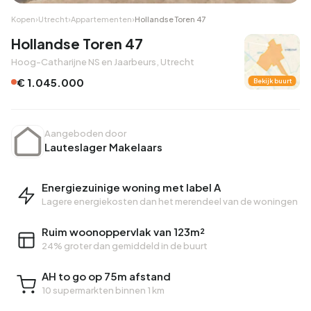
Kopen
›
Utrecht
›
Appartementen
›
Hollandse Toren 47
Hollandse Toren 47
Hoog-Catharijne NS en Jaarbeurs, Utrecht
€ 1.045.000
Bekijk buurt
Aangeboden door
Lauteslager Makelaars
Energiezuinige woning met label A
Lagere energiekosten dan het merendeel van de woningen
Ruim woonoppervlak van 123m²
24% groter dan gemiddeld in de buurt
AH to go op 75m afstand
10 supermarkten binnen 1 km