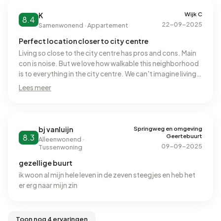
straten achter het huis zijn soms wel een eng als je er
savonds doorheen moet lopen. Vooral het stuk vanaf het
Wijk C
K
8.4
centraal station naar huis komt langs donkere parkjes en
22-09-2025
Samenwonend · Appartement
kantoren die savonds leeg zijn. Het wonen aan de singel is
Perfect location closer to city centre
afgezien van het verkeer erg fijn omdat je meteen langs
de singel in het groen kan (hard)lopen. Hygiëne is prima.
Living so close to the city centre has pros and cons. Main
De prullenbakken zitten niet vaak te vol.
con is noise. But we love how walkable this neighborhood
is to everything in the city centre. We can't imagine living
the same lifestyle if we live further away.
Lees meer
Springweg en omgeving
bj vanluijn
Geertebuurt
8.3
Alleenwonend ·
09-09-2025
Tussenwoning
gezellige buurt
ik woon al mijn hele leven in de zeven steegjes en heb het
er erg naar mijn zin
Toon nog 4 ervaringen