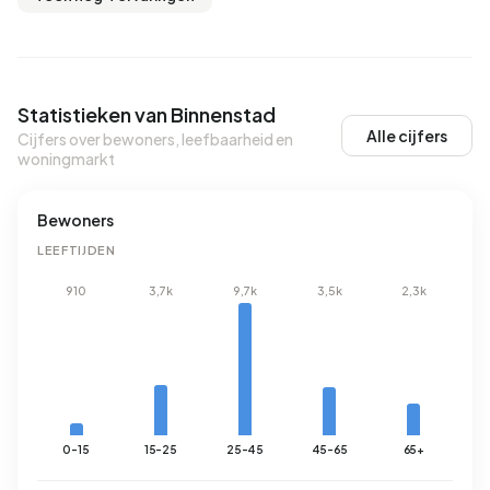
Statistieken van Binnenstad
Alle cijfers
Cijfers over bewoners, leefbaarheid en
woningmarkt
Bewoners
LEEFTIJDEN
910
3,7k
9,7k
3,5k
2,3k
0-15
15-25
25-45
45-65
65+