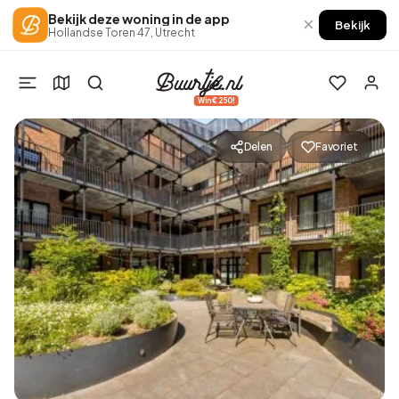
Bekijk deze woning in de app
×
Bekijk
Hollandse Toren 47, Utrecht
Win €250!
Delen
Favoriet