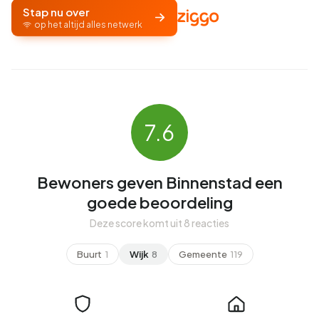
Stap nu over
op het altijd alles netwerk
7.6
Bewoners geven Binnenstad een
goede beoordeling
Deze score komt uit 8 reacties
Buurt
1
Wijk
8
Gemeente
119