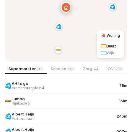
B
Woning
Buurt
Wijk
Supermarkten
Scholen
Zorg
OV
71
130
64
288
AH to go
75m
Vredenburgplein 4
Jumbo
181m
Rijnkade 6
Albert Heijn
243m
Potterstraat 1
Albert Heijn
307m