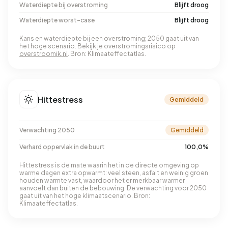
Waterdiepte bij overstroming
Blijft droog
Waterdiepte worst-case
Blijft droog
Kans en waterdiepte bij een overstroming; 2050 gaat uit van
het hoge scenario. Bekijk je overstromingsrisico op
overstroomik.nl
. Bron: Klimaateffectatlas.
Hittestress
Gemiddeld
Verwachting 2050
Gemiddeld
Verhard oppervlak in de buurt
100,0%
Hittestress is de mate waarin het in de directe omgeving op
warme dagen extra opwarmt: veel steen, asfalt en weinig groen
houden warmte vast, waardoor het er merkbaar warmer
aanvoelt dan buiten de bebouwing. De verwachting voor 2050
gaat uit van het hoge klimaatscenario. Bron:
Klimaateffectatlas.