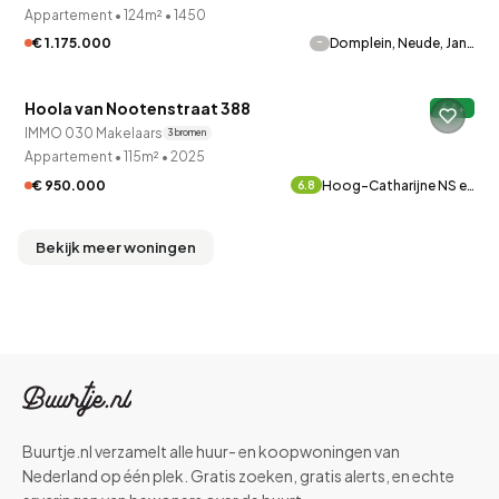
Appartement
•
124m²
•
1450
-
€ 1.175.000
Domplein, Neude, Jan…
QUICKLANE™
Hoola van Nootenstraat 388
A+
IMMO 030 Makelaars
3 bronnen
Appartement
•
115m²
•
2025
€ 950.000
Hoog-Catharijne NS e…
6.8
Bekijk meer woningen
Buurtje.nl verzamelt alle huur- en koopwoningen van
Nederland op één plek. Gratis zoeken, gratis alerts, en echte