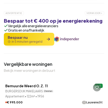
ADVERTENTIE
VERWIJDER
Bespaar tot € 400 op je energierekening
Vergelijk alle energieleveranciers
Gratis en onafhankelijk
Bespaar nu
in 5 minuten geregeld
Vergelijkbare woningen
Bekijk meer woningen in de buurt
QUICKLANE™
Bemuurde Weerd O.Z. 11
A
Verkocht onder voorbehoud
BURGERSDIJK MAKELAARS
2 bronnen
Appartement
•
122m²
•
1956
-
€ 995.000
Lauwerecht
QUICKLANE™