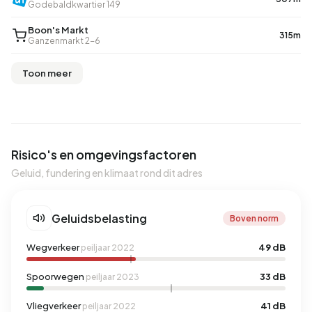
Godebaldkwartier 149
Boon's Markt
315m
Ganzenmarkt 2-6
Toon meer
Risico's en omgevingsfactoren
Geluid, fundering en klimaat rond dit adres
Geluidsbelasting
Boven norm
Wegverkeer
49 dB
peiljaar 2022
Spoorwegen
33 dB
peiljaar 2023
Vliegverkeer
41 dB
peiljaar 2022