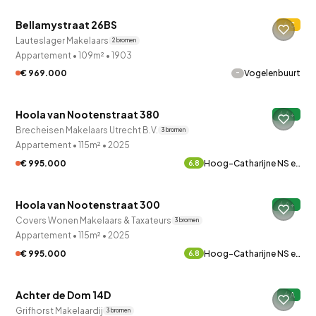
Bellamystraat 26BS
C
Verkocht onder voorbehoud
Lauteslager Makelaars
2 bronnen
Appartement
•
109m²
•
1903
-
€ 969.000
Vogelenbuurt
QUICKLANE™
Hoola van Nootenstraat 380
A+
Brecheisen Makelaars Utrecht B.V.
3 bronnen
Appartement
•
115m²
•
2025
€ 995.000
Hoog-Catharijne NS e…
6.8
QUICKLANE™
Hoola van Nootenstraat 300
A+
Covers Wonen Makelaars & Taxateurs
3 bronnen
Appartement
•
115m²
•
2025
€ 995.000
Hoog-Catharijne NS e…
6.8
QUICKLANE™
Achter de Dom 14D
A
Grifhorst Makelaardij
3 bronnen