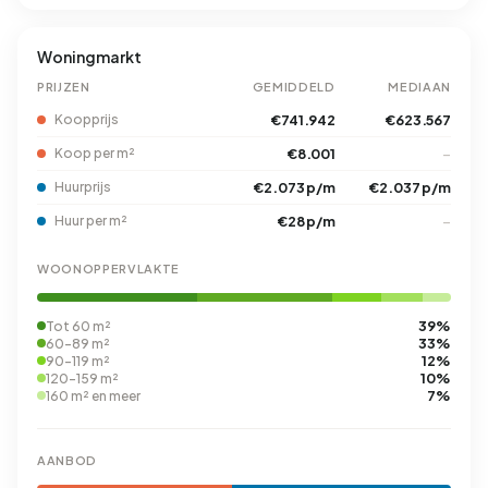
Woningmarkt
PRIJZEN
GEMIDDELD
MEDIAAN
Koopprijs
€741.942
€623.567
Koop per m²
€8.001
–
Huurprijs
€2.073 p/m
€2.037 p/m
Huur per m²
€28 p/m
–
WOONOPPERVLAKTE
39%
Tot 60 m²
33%
60-89 m²
12%
90-119 m²
10%
120-159 m²
7%
160 m² en meer
AANBOD