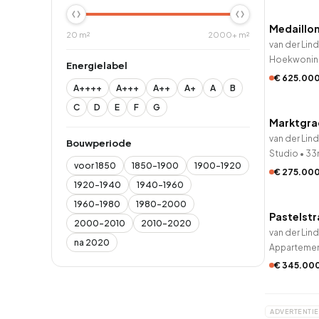
Medaillon
20 m²
2000+ m²
van der Lin
Hoekwonin
Energielabel
€ 625.00
A++++
A+++
A++
A+
A
B
QUICK
C
D
E
F
G
Marktgra
van der Lin
Bouwperiode
Studio
•
33
voor 1850
1850-1900
1900-1920
€ 275.00
QUICK
1920-1940
1940-1960
1960-1980
1980-2000
Pastelstr
2000-2010
2010-2020
van der Lin
na 2020
Apparteme
€ 345.00
ADVERTENTIE