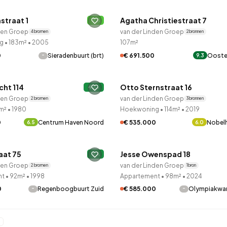
straat 1
Agatha Christiestraat 7
B
den Groep
van der Linden Groep
4 bronnen
2 bronnen
g
•
183m²
•
2005
107m²
-
€ 691.500
Ooste
0
Sieradenbuurt (brt)
9.3
LANE™
QUICKLANE™
cht 114
Otto Sternstraat 16
A+
den Groep
van der Linden Groep
2 bronnen
3 bronnen
m²
•
1980
Hoekwoning
•
114m²
•
2019
0
Centrum Haven Noord
€ 535.000
Nobel
6.5
6.0
LANE™
QUICKLANE™
aat 75
Jesse Owenspad 18
A
den Groep
van der Linden Groep
2 bronnen
1 bron
nt
•
92m²
•
1998
Appartement
•
98m²
•
2024
-
-
0
Regenboogbuurt Zuid
€ 585.000
Olympiakwar