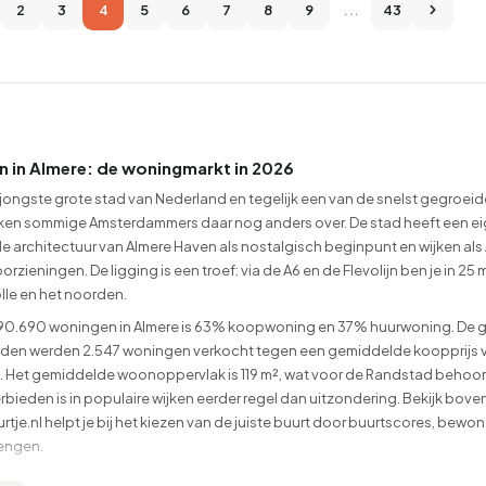
2
3
4
5
6
7
8
9
...
43
n in Almere: de woningmarkt in 2026
 jongste grote stad van Nederland en tegelijk een van de snelst gegroei
nken sommige Amsterdammers daar nog anders over. De stad heeft een ei
de architectuur van Almere Haven als nostalgisch beginpunt en wijken a
oorzieningen. De ligging is een troef: via de A6 en de Flevolijn ben je in 
lle en het noorden.
 90.690 woningen in Almere is 63% koopwoning en 37% huurwoning. De
den werden 2.547 woningen verkocht tegen een gemiddelde koopprijs v
Het gemiddelde woonoppervlak is 119 m², wat voor de Randstad behoorlijk
bieden is in populaire wijken eerder regel dan uitzondering. Bekijk bov
tje.nl helpt je bij het kiezen van de juiste buurt door buurtscores, b
engen.