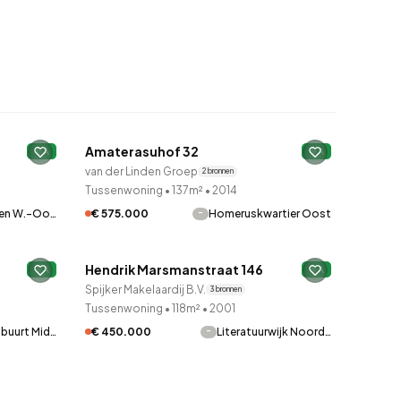
QUICKLANE™
Amaterasuhof 32
A
A
van der Linden Groep
2 bronnen
Tussenwoning
•
137m²
•
2014
sen W.-Oo…
-
€ 575.000
Homeruskwartier Oost
QUICKLANE™
Hendrik Marsmanstraat 146
A
A
Spijker Makelaardij B.V.
3 bronnen
Tussenwoning
•
118m²
•
2001
nbuurt Mid…
-
€ 450.000
Literatuurwijk Noord…