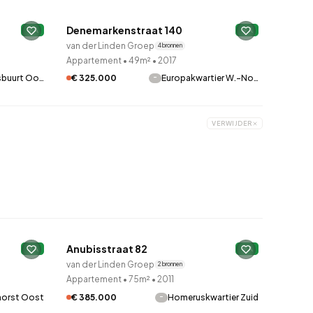
Denemarkenstraat 140
A
A
van der Linden Groep
4 bronnen
Appartement
•
49m²
•
2017
-
sbuurt Oo…
€ 325.000
Europakwartier W.-No…
VERWIJDER
QUICKLANE™
Anubisstraat 82
A
A
van der Linden Groep
2 bronnen
Appartement
•
75m²
•
2011
-
horst Oost
€ 385.000
Homeruskwartier Zuid
QUICKLANE™