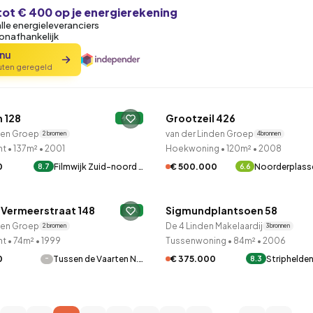
tot € 400 op je energierekening
alle energieleveranciers
 onafhankelijk
 nu
nuten geregeld
LANE™
QUICKLANE™
n 128
Grootzeil 426
A+
den Groep
van der Linden Groep
2 bronnen
4 bronnen
nt
•
137m²
•
2001
Hoekwoning
•
120m²
•
2008
0
Filmwijk Zuid-noord …
€ 500.000
Noorderplas
8.7
6.6
LANE™
QUICKLANE™
 Vermeerstraat 148
Sigmundplantsoen 58
A
den Groep
De 4 Linden Makelaardij
2 bronnen
3 bronnen
nt
•
74m²
•
1999
Tussenwoning
•
84m²
•
2006
-
€ 375.000
Striphelde
0
Tussen de Vaarten N.…
8.3