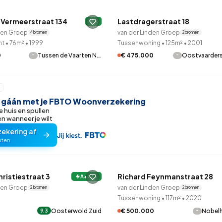
99
9
25
312
83
oning
2-onder-1-kap
Kamers
Vrijstaand
 Vermeerstraat 134
Lastdragerstraat 18
A
den Groep
van der Linden Groep
4 bronnen
2 bronnen
nt
•
76m²
•
1999
Tussenwoning
•
125m²
•
2001
-
-
0
Tussen de Vaarten N.…
€ 475.000
Oostvaarder
r gáán met je FBTO Woonverzekering
e huis en spullen
 wanneer je wilt
zekering af
uten
LANE™
QUICKLANE™
ristiestraat 3
Richard Feynmanstraat 28
A++++
den Groep
van der Linden Groep
2 bronnen
2 bronnen
Tussenwoning
•
117m²
•
2020
Oosterwold Zuid
-
€ 500.000
Nobel
9.3
LANE™
QUICKLANE™