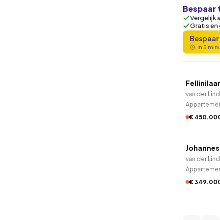
Bespaar 
Vergelijk 
Gratis en
Bespaar
in 5 mi
QUICK
Fellinilaa
van der Lin
Apparteme
€ 450.00
QUICK
Johannes
van der Lin
Apparteme
€ 349.00