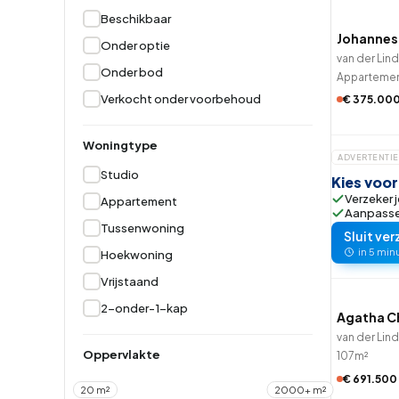
Beschikbaar
Hoekwoning
Hoekw
Johannes
Onder optie
van der Lin
Onder bod
Apparteme
Verkocht onder voorbehoud
€ 375.00
Woningtype
ADVERTENTIE
Studio
Kies voo
Verzeker j
Appartement
Aanpassen
Tussenwoning
Sluit ver
in 5 min
Hoekwoning
QUICK
Vrijstaand
2-onder-1-kap
Agatha Ch
van der Lin
Oppervlakte
107m²
€ 691.500
20 m²
2000+ m²
QUICK