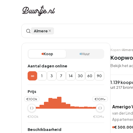
×
Almere
Kopen
Almer
Koop
Huur
Koopwon
Bekijk het 
Aantal dagen online
∞
1
3
7
14
30
60
90
Ontdek Ams
Ontd
1.139 koo
Grachtengordel, J
Gracht
uit 217 bro
Prijs
QUICK
Koopwoningen
Huu
€100k
€10M+
Amerigo 
van der Lin
€100k
€10M+
Apparteme
Appartementen
Appar
€ 300.00
Beschikbaarheid
QUICK