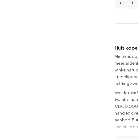
1
Huis kope
Almere is de
meer, al de
winkelhart, 
stedelijke v
richting Zwo
Van de ruim
twaalf maan
€1.950.000. 
hand en over
aanbod. Buur
samen te br