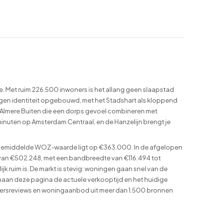
de. Met ruim 226.500 inwoners is het allang geen slaapstad
gen identiteit opgebouwd, met het Stadshart als kloppend
ls Almere Buiten die een dorps gevoel combineren met
25 minuten op Amsterdam Centraal, en de Hanzelijn brengt je
 gemiddelde WOZ-waarde ligt op €363.000. In de afgelopen
an €502.248, met een bandbreedte van €116.494 tot
 ruim is. De markt is stevig: woningen gaan snel van de
enaan deze pagina de actuele verkooptijd en het huidige
ewonersreviews en woningaanbod uit meer dan 1.500 bronnen