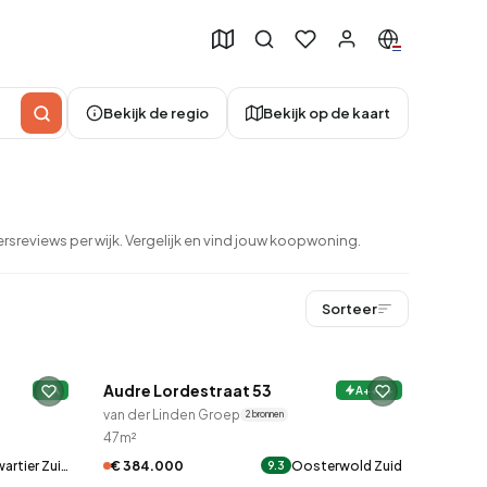
Bekijk de regio
Bekijk op de kaart
sreviews per wijk. Vergelijk en vind jouw koopwoning.
Sorteer
QUICKLANE™
Audre Lordestraat 53
A
A++++
50
van der Linden Groep
2 bronnen
47m²
€ 384.000
Oosterwold Zuid
rtier Zui…
9.3
QUICKLANE™