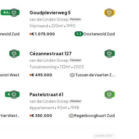
Goudplevierweg 5
A++++
C
van der Linden Groep
5 bronnen
Vrijstaand
•
220m²
•
1990
rwold Zuid
€ 1.075.000
Oosterwold Zuid
9.3
QUICKLANE™
Cézannestraat 127
A
A
van der Linden Groep
2 bronnen
Tussenwoning
•
132m²
•
2003
horst West
-
€ 495.000
Tussen de Vaarten Z.…
QUICKLANE™
Pastelstraat 61
A++
B
van der Linden Groep
4 bronnen
Appartement
•
90m²
•
1998
-
tier West…
€ 350.000
Regenboogbuurt Zuid
VERWIJDER