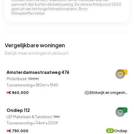
aanvoelt dan buiten de bebouwing. De verwachting voor 2050
gaat uit van het hoge klimaatscenario. Bron:
Klimaateffectatlas.
Vergelijkbare woningen
Bekijk meer woningen in de buurt
QUICKLANE™
Amsterdamsestraatweg 476
C
Molenbeek
3 bronnen
Tussenwoning
•
180m²
•
1940
-
€ 860.000
Elinkwijk en omgevin…
Ondiep 112
A
LEF Makelaars & Taxateurs
1 bron
Tussenwoning
•
114m²
•
2009
€ 750.000
Ondiep
6.2