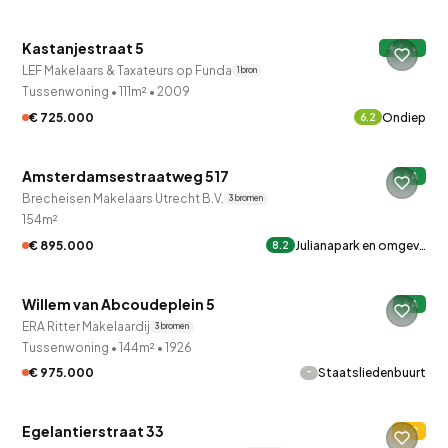
Kastanjestraat 5
A++
Onder bod
LEF Makelaars & Taxateurs op Funda
1 bron
Tussenwoning
•
111m²
•
2009
€ 725.000
Ondiep
6.2
QUICKLANE™
Amsterdamsestraatweg 517
A
Brecheisen Makelaars Utrecht B.V.
3 bronnen
154m²
€ 895.000
Julianapark en omgev…
8.2
QUICKLANE™
Willem van Abcoudeplein 5
A
ERA Ritter Makelaardij
3 bronnen
Tussenwoning
•
144m²
•
1926
-
€ 975.000
Staatsliedenbuurt
QUICKLANE™
Egelantierstraat 33
C
Onder bod