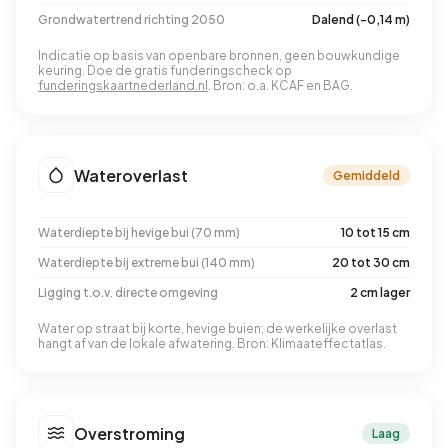
Grondwatertrend richting 2050
Dalend (-0,14 m)
Indicatie op basis van openbare bronnen, geen bouwkundige
keuring. Doe de gratis funderingscheck op
funderingskaartnederland.nl
. Bron: o.a. KCAF en BAG.
Wateroverlast
Gemiddeld
Waterdiepte bij hevige bui (70 mm)
10 tot 15 cm
Waterdiepte bij extreme bui (140 mm)
20 tot 30 cm
Ligging t.o.v. directe omgeving
2 cm lager
Water op straat bij korte, hevige buien; de werkelijke overlast
hangt af van de lokale afwatering. Bron: Klimaateffectatlas.
Overstroming
Laag