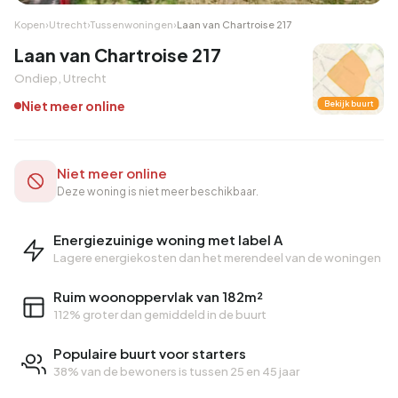
Kopen
›
Utrecht
›
Tussenwoningen
›
Laan van Chartroise 217
Laan van Chartroise 217
Ondiep, Utrecht
Niet meer online
Bekijk buurt
Niet meer online
Deze woning is niet meer beschikbaar.
Energiezuinige woning met label A
Lagere energiekosten dan het merendeel van de woningen
Ruim woonoppervlak van 182m²
112% groter dan gemiddeld in de buurt
Populaire buurt voor starters
38% van de bewoners is tussen 25 en 45 jaar