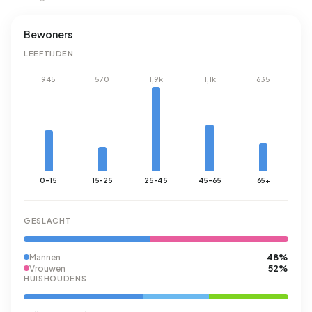
Bewoners
LEEFTIJDEN
945
570
1,9k
1,1k
635
0-15
15-25
25-45
45-65
65+
GESLACHT
48%
Mannen
52%
Vrouwen
HUISHOUDENS