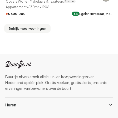
Covers Wonen Makelaars & Taxateurs
2 bronnen
Appartement
•
130m²
•
1906
€ 800.000
Egelantierstraat, Ma…
8.6
Bekijk meer woningen
Buurtje.nl verzamelt alle huur- en koopwoningen van
Nederland op één plek. Gratis zoeken, gratis alerts, en echte
ervaringen van bewoners over de buurt.
Huren