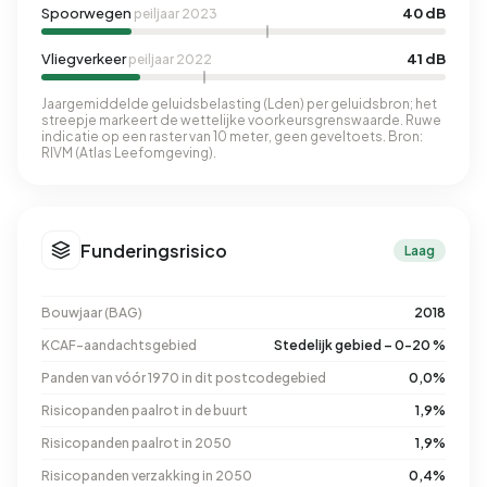
Spoorwegen
40 dB
peiljaar 2023
Vliegverkeer
41 dB
peiljaar 2022
Jaargemiddelde geluidsbelasting (Lden) per geluidsbron; het
streepje markeert de wettelijke voorkeursgrenswaarde. Ruwe
indicatie op een raster van 10 meter, geen geveltoets. Bron:
RIVM (Atlas Leefomgeving).
Funderingsrisico
Laag
Bouwjaar (BAG)
2018
KCAF-aandachtsgebied
Stedelijk gebied – 0-20 %
Panden van vóór 1970 in dit postcodegebied
0,0%
Risicopanden paalrot in de buurt
1,9%
Risicopanden paalrot in 2050
1,9%
Risicopanden verzakking in 2050
0,4%