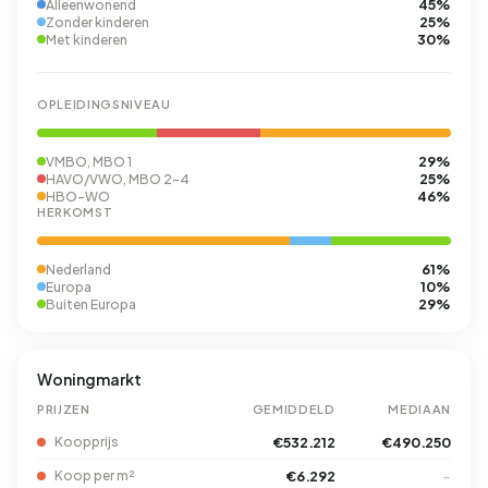
45%
Alleenwonend
25%
Zonder kinderen
30%
Met kinderen
OPLEIDINGSNIVEAU
29%
VMBO, MBO 1
25%
HAVO/VWO, MBO 2-4
46%
HBO-WO
HERKOMST
61%
Nederland
10%
Europa
29%
Buiten Europa
Woningmarkt
PRIJZEN
GEMIDDELD
MEDIAAN
Koopprijs
€532.212
€490.250
Koop per m²
€6.292
–