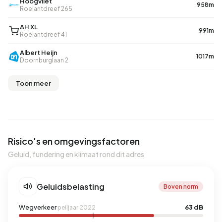
Hoogvliet
958m
Roelantdreef 265
AH XL
991m
Roelantdreef 41
Albert Heijn
1017m
Doornburglaan 2
Toon meer
Risico's en omgevingsfactoren
Geluid, fundering en klimaat rond dit adres
Geluidsbelasting
Boven norm
Wegverkeer
63 dB
peiljaar 2022