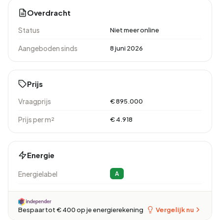
Overdracht
Status
Niet meer online
Aangeboden sinds
8 juni 2026
Prijs
Vraagprijs
€ 895.000
Prijs per m²
€ 4.918
Energie
Energielabel
A
Vergelijk nu
Bespaar tot € 400 op je energierekening