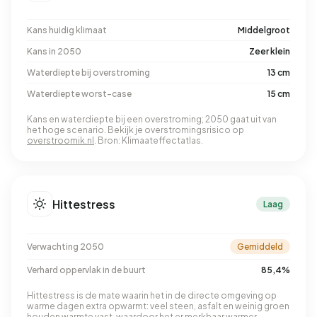
Kans huidig klimaat
Middelgroot
Kans in 2050
Zeer klein
Waterdiepte bij overstroming
13 cm
Waterdiepte worst-case
15 cm
Kans en waterdiepte bij een overstroming; 2050 gaat uit van
het hoge scenario. Bekijk je overstromingsrisico op
overstroomik.nl
. Bron: Klimaateffectatlas.
Hittestress
Laag
Verwachting 2050
Gemiddeld
Verhard oppervlak in de buurt
85,4%
Hittestress is de mate waarin het in de directe omgeving op
warme dagen extra opwarmt: veel steen, asfalt en weinig groen
houden warmte vast, waardoor het er merkbaar warmer