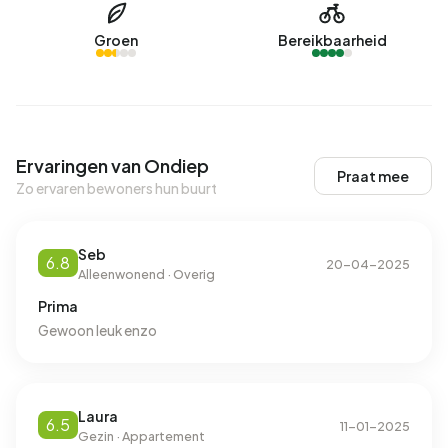
Groen
Bereikbaarheid
Ervaringen van Ondiep
Praat mee
Zo ervaren bewoners hun buurt
Seb
6.8
20-04-2025
Alleenwonend · Overig
Prima
Gewoon leuk enzo
Laura
6.5
11-01-2025
Gezin · Appartement