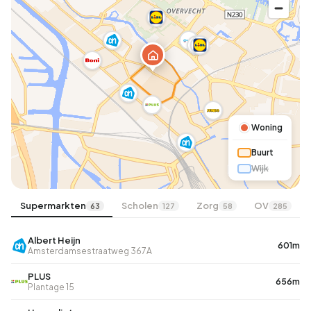
A
Woning
Buurt
Wijk
Supermarkten
Scholen
Zorg
OV
63
127
58
285
Albert Heijn
601m
Amsterdamsestraatweg 367A
PLUS
656m
Plantage 15