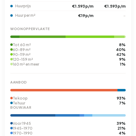
Huurprijs
€1.593 p/m
€1.593 p/m
Huur per m²
€19 p/m
–
WOONOPPERVLAKTE
8%
Tot 60 m²
40%
60-89 m²
42%
90-119 m²
9%
120-159 m²
1%
160 m² en meer
AANBOD
93%
Te koop
7%
Te huur
BOUWJAAR
39%
Voor 1945
21%
1945-1970
4%
1970-1990