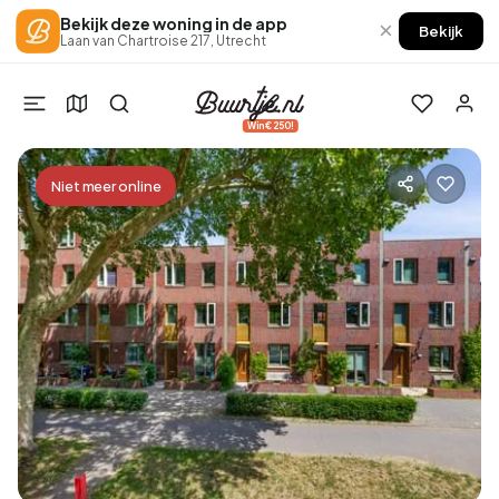
Bekijk deze woning in de app
×
Bekijk
Laan van Chartroise 217, Utrecht
Win €250!
Niet meer online