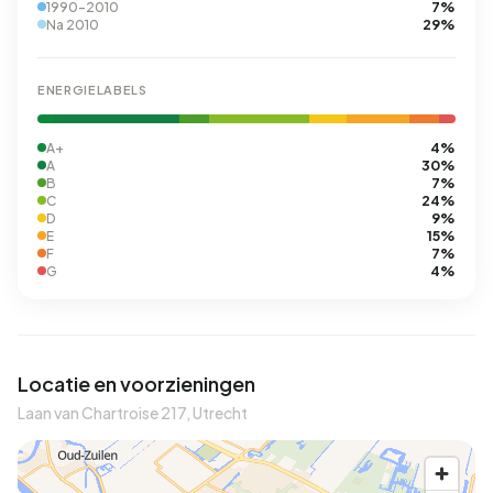
7%
1990-2010
29%
Na 2010
ENERGIELABELS
4%
A+
30%
A
7%
B
24%
C
9%
D
15%
E
7%
F
4%
G
Locatie en voorzieningen
Laan van Chartroise 217, Utrecht