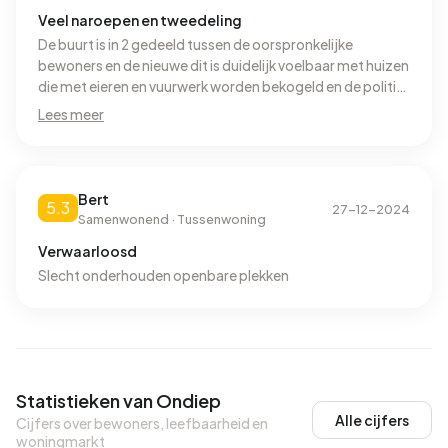
Veel naroepen en tweedeling
De buurt is in 2 gedeeld tussen de oorspronkelijke
bewoners en de nieuwe dit is duidelijk voelbaar met huizen
die met eieren en vuurwerk worden bekogeld en de politie
doet niets.
Lees meer
Bert
5.3
27-12-2024
Samenwonend · Tussenwoning
Verwaarloosd
Slecht onderhouden openbare plekken
Statistieken van Ondiep
Alle cijfers
Cijfers over bewoners, leefbaarheid en
woningmarkt