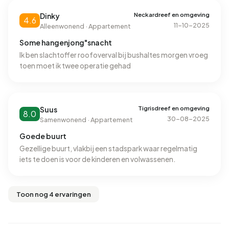
Neckardreef en omgeving
Dinky
4.6
11-10-2025
Alleenwonend · Appartement
Some hangenjong"snacht
Ik ben slachtoffer roofoverval bij bushaltes morgen vroeg
toen moet ik twee operatie gehad
Tigrisdreef en omgeving
Suus
8.0
30-08-2025
Samenwonend · Appartement
Goede buurt
Gezellige buurt, vlakbij een stadspark waar regelmatig
iets te doen is voor de kinderen en volwassenen.
Toon nog 4 ervaringen