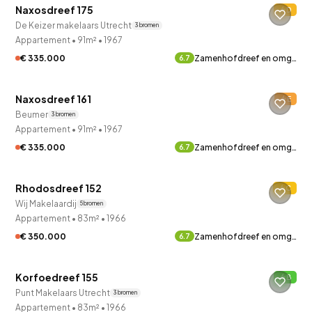
Naxosdreef 175
D
De Keizer makelaars Utrecht
3 bronnen
Appartement
•
91m²
•
1967
€ 335.000
Zamenhofdreef en omg…
6.7
QUICKLANE™
Naxosdreef 161
E
Beumer
3 bronnen
Appartement
•
91m²
•
1967
€ 335.000
Zamenhofdreef en omg…
6.7
QUICKLANE™
Rhodosdreef 152
C
Verkocht onder voorbehoud
Wij Makelaardij
5 bronnen
Appartement
•
83m²
•
1966
€ 350.000
Zamenhofdreef en omg…
6.7
QUICKLANE™
Korfoedreef 155
B
Punt Makelaars Utrecht
3 bronnen
Appartement
•
83m²
•
1966