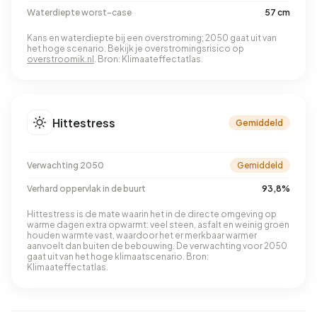
Waterdiepte worst-case
57 cm
Kans en waterdiepte bij een overstroming; 2050 gaat uit van
het hoge scenario. Bekijk je overstromingsrisico op
overstroomik.nl
. Bron: Klimaateffectatlas.
Hittestress
Gemiddeld
Verwachting 2050
Gemiddeld
Verhard oppervlak in de buurt
93,8%
Hittestress is de mate waarin het in de directe omgeving op
warme dagen extra opwarmt: veel steen, asfalt en weinig groen
houden warmte vast, waardoor het er merkbaar warmer
aanvoelt dan buiten de bebouwing. De verwachting voor 2050
gaat uit van het hoge klimaatscenario. Bron:
Klimaateffectatlas.