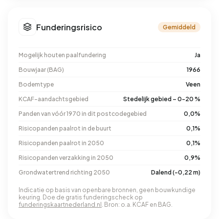
Funderingsrisico
Gemiddeld
Mogelijk houten paalfundering
Ja
Bouwjaar (BAG)
1966
Bodemtype
Veen
KCAF-aandachtsgebied
Stedelijk gebied – 0-20 %
Panden van vóór 1970 in dit postcodegebied
0,0%
Risicopanden paalrot in de buurt
0,1%
Risicopanden paalrot in 2050
0,1%
Risicopanden verzakking in 2050
0,9%
Grondwatertrend richting 2050
Dalend (-0,22 m)
Indicatie op basis van openbare bronnen, geen bouwkundige
keuring. Doe de gratis funderingscheck op
funderingskaartnederland.nl
. Bron: o.a. KCAF en BAG.