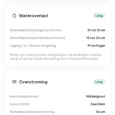
Wateroverlast
Laag
Waterdiepte bij hevige bui (70 mm)
10 tot 15 cm
Waterdiepte bij extreme bui (140 mm)
15 tot 20 cm
Ligging t.o.v. directe omgeving
19 cm hoger
Water op straat bij korte, hevige buien; de werkelijke overlast
hangt af van de lokale afwatering. Bron: Klimaateffectatlas.
Overstroming
Laag
Kans huidig klimaat
Middelgroot
Kans in 2050
Zeer klein
Waterdiepte bij overstroming
56 cm