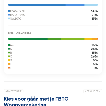
64%
1945-1970
21%
1970-1990
15%
Na 2010
ENERGIELABELS
16%
A+
28%
A
15%
B
26%
C
8%
D
6%
E
1%
F
ADVERTENTIE
VERWIJDER
Kies voor gáán met je FBTO
Woonverzekering