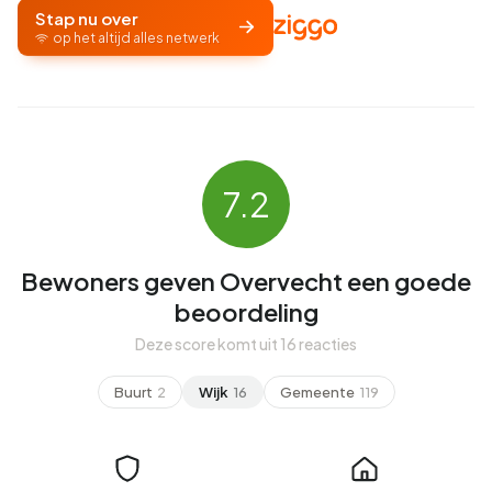
Stap nu over
op het altijd alles netwerk
7.2
Bewoners geven Overvecht een goede
beoordeling
Deze score komt uit 16 reacties
Buurt
2
Wijk
16
Gemeente
119