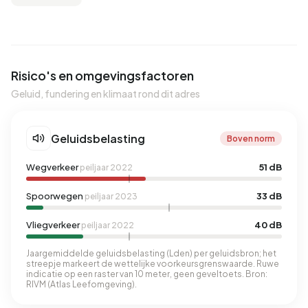
Risico's en omgevingsfactoren
Geluid, fundering en klimaat rond dit adres
Geluidsbelasting
Boven norm
Wegverkeer
51 dB
peiljaar 2022
Spoorwegen
33 dB
peiljaar 2023
Vliegverkeer
40 dB
peiljaar 2022
Jaargemiddelde geluidsbelasting (Lden) per geluidsbron; het
streepje markeert de wettelijke voorkeursgrenswaarde. Ruwe
indicatie op een raster van 10 meter, geen geveltoets. Bron:
RIVM (Atlas Leefomgeving).