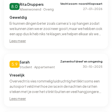
Vechtzoom-noord Klopvaart
Rita Druppers
8.0
27-01-2026
Alleenwonend · Overig
Geweldig
Er kunnen dingen beter zoals camera's op hangen zodat
we kunnen zien we er zooi neer gooit,maar we hebben ook
een app dus ik heb niks te klagen,we helpen elkaar als we
da t kunnen
Lees meer
Zamenhofdreef en omgeving
Sarah
5.9
30-10-2025
Student · Appartement
Vreselijk
Overvecht is vies rommelig luidruchtig het likkt soms een
autosport veld met hoe ze race in de nachten de ratten
steken met je over het stinkt buiten en veel hangjongeren
veiligheid is dus niet. Top en hygiëne is vreselijk
Lees meer