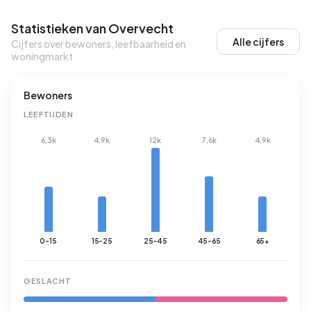
Statistieken van Overvecht
Alle cijfers
Cijfers over bewoners, leefbaarheid en
woningmarkt
Bewoners
LEEFTIJDEN
6,3k
4,9k
12k
7,6k
4,9k
0-15
15-25
25-45
45-65
65+
GESLACHT