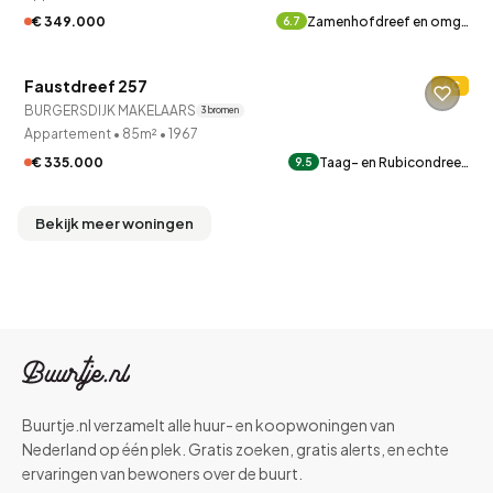
€ 349.000
Zamenhofdreef en omg…
6.7
QUICKLANE™
Faustdreef 257
C
BURGERSDIJK MAKELAARS
3 bronnen
Appartement
•
85m²
•
1967
€ 335.000
Taag- en Rubicondree…
9.5
Bekijk meer woningen
Buurtje.nl verzamelt alle huur- en koopwoningen van
Nederland op één plek. Gratis zoeken, gratis alerts, en echte
ervaringen van bewoners over de buurt.