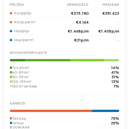
PRIJZEN
GEMIDDELD
MEDIAAN
Koopprijs
€375.780
€351.423
Koop per m²
€4.164
–
Huurprijs
€1.468 p/m
€1.405 p/m
Huur per m²
€21 p/m
–
WOONOPPERVLAKTE
14%
Tot 60 m²
41%
60-89 m²
31%
90-119 m²
13%
120-159 m²
1%
160 m² en meer
AANBOD
75%
Te koop
25%
Te huur
BOUWJAAR