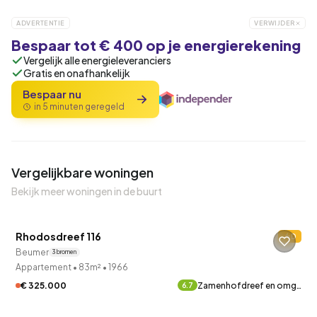
ADVERTENTIE
VERWIJDER
Bespaar tot € 400 op je energierekening
Vergelijk alle energieleveranciers
Gratis en onafhankelijk
Bespaar nu
in 5 minuten geregeld
Vergelijkbare woningen
Bekijk meer woningen in de buurt
QUICKLANE™
Rhodosdreef 116
D
Beumer
3 bronnen
Appartement
•
83m²
•
1966
€ 325.000
Zamenhofdreef en omg…
6.7
QUICKLANE™