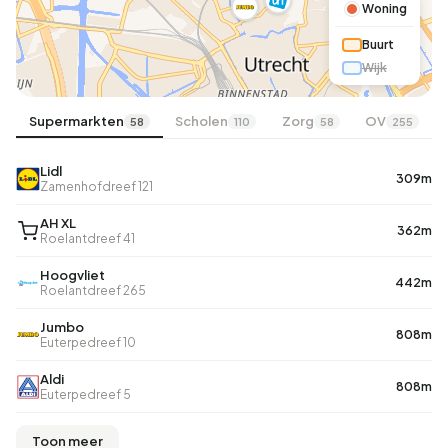
Woning
Buurt
Wijk
Supermarkten
Scholen
Zorg
OV
58
110
58
255
Lidl
309m
Zamenhofdreef 121
AH XL
362m
Roelantdreef 41
Hoogvliet
442m
Roelantdreef 265
Jumbo
808m
Euterpedreef 10
Aldi
808m
Euterpedreef 5
Toon meer