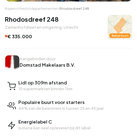
Kopen
›
Utrecht
›
Appartementen
›
Rhodosdreef 248
Rhodosdreef 248
Zamenhofdreef en omgeving, Utrecht
€ 335.000
Bekijk buurt
Aangeboden door
Domstad Makelaars B.V.
Lidl op 309m afstand
10 supermarkten binnen 1 km
Populaire buurt voor starters
44% van de bewoners is tussen 25 en 45 jaar
Energielabel C
Isolatie kan veel opleveren bij dit label