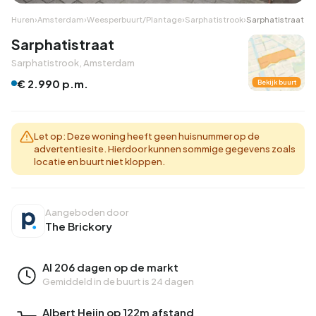
Huren
›
Amsterdam
›
Weesperbuurt/Plantage
›
Sarphatistrook
›
Sarphatistraat
Sarphatistraat
Sarphatistrook, Amsterdam
€ 2.990 p.m.
Bekijk buurt
Let op: Deze woning heeft geen huisnummer op de
advertentiesite. Hierdoor kunnen sommige gegevens zoals
locatie en buurt niet kloppen.
Aangeboden door
The Brickory
Al 206 dagen op de markt
Gemiddeld in de buurt is 24 dagen
Albert Heijn op 122m afstand