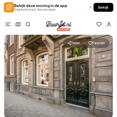
Bekijk deze woning in de app
×
Bekijk
Sarphatistraat, Amsterdam
Win €250!
Delen
Favoriet