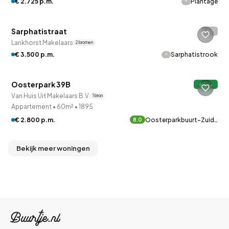
-
€ 2.725 p.m.
Plantage
QUICKLANE™
Sarphatistraat
-
Lankhorst Makelaars
2 bronnen
-
€ 3.500 p.m.
Sarphatistrook
QUICKLANE™
Oosterpark 39B
A++
Van Huis Uit Makelaars B.V.
1 bron
Appartement
•
60m²
•
1895
€ 2.800 p.m.
Oosterparkbuurt-Zuid…
8.0
Bekijk meer woningen