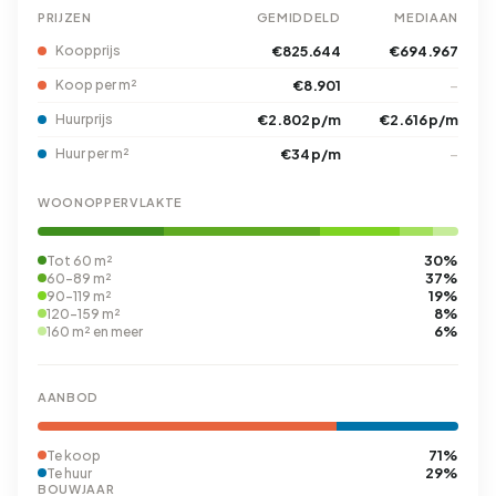
PRIJZEN
GEMIDDELD
MEDIAAN
Koopprijs
€825.644
€694.967
Koop per m²
€8.901
–
Huurprijs
€2.802 p/m
€2.616 p/m
Huur per m²
€34 p/m
–
WOONOPPERVLAKTE
30%
Tot 60 m²
37%
60-89 m²
19%
90-119 m²
8%
120-159 m²
6%
160 m² en meer
AANBOD
71%
Te koop
29%
Te huur
BOUWJAAR