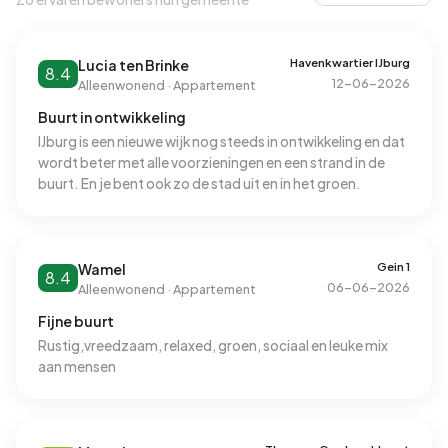
Havenkwartier IJburg
Lucia ten Brinke
8.4
12-06-2026
Alleenwonend · Appartement
Buurt in ontwikkeling
IJburg is een nieuwe wijk nog steeds in ontwikkeling en dat
wordt beter met alle voorzieningen en een strand in de
buurt. En je bent ook zo de stad uit en in het groen.
Gein 1
Wamel
8.4
06-06-2026
Alleenwonend · Appartement
Fijne buurt
Rustig,vreedzaam, relaxed, groen, sociaal en leuke mix
aan mensen