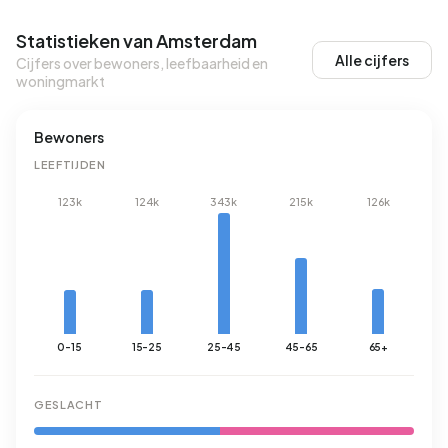
Statistieken van Amsterdam
Alle cijfers
Cijfers over bewoners, leefbaarheid en
woningmarkt
Bewoners
LEEFTIJDEN
123k
124k
343k
215k
126k
0-15
15-25
25-45
45-65
65+
GESLACHT