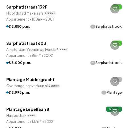
Sarphatistraat 139F
B
Onder bod
Hoofdstad Makelaars
2 bronnen
Appartement
•
100m²
•
2001
-
€ 2.850 p.m.
Sarphatistrook
Sarphatistraat 60B
B
Amsterdam Wonen op Funda
2 bronnen
Appartement
•
85m²
•
2002
-
€ 3.000 p.m.
Sarphatistrook
QUICKLANE™
Plantage Muidergracht
-
Overbruggingsverhuur.nl
2 bronnen
-
€ 2.995 p.m.
Plantage
QUICKLANE™
Plantage Lepellaan 8
A+++
Huispedia
4 bronnen
Appartement
•
137m²
•
2022