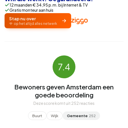
12 maanden € 34,95 p.m. bij Internet & TV
Gratis monteur aan huis
Stap nu over
op het altijd alles netwerk
7.4
Bewoners geven Amsterdam een
goede beoordeling
Deze score komt uit 252 reacties
Buurt
Wijk
Gemeente
252