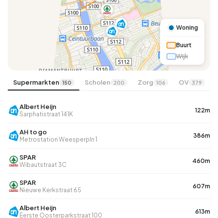
Woning
Buurt
Wijk
Supermarkten
Scholen
Zorg
OV
150
200
106
379
Albert Heijn
122m
Sarphatistraat 141K
AH to go
386m
Metrostation Weesperpln 1
SPAR
460m
Wibautstraat 3C
SPAR
607m
Nieuwe Kerkstraat 65
Albert Heijn
613m
Eerste Oosterparkstraat 100