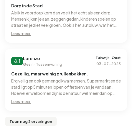
Dorp in de Stad
Als ik in voordorp kom dan voelt het echt als een dorp.
Mensen kijken je aan, zeggen gedan, kinderen spelen op
straat en je ziet veel groen. Ook is het autoluw, wat het
lekker rustig maakt op straat! Een keer was er wel een
Lees meer
vechtpartij tussen allemaal straat jongeren, maar dat
waren volgensmij geen mensen uit de buurt. Want ik zie
eigenlijk nooit mensen hangen op straat wat ik ook fijn
vind. Mijn kamer zit aan de stoep zowat en ik heb echt
Tuinwijk-Oost
Lorenzo
8.1
nooit last van iemand. Ook kom ik uit een dorp en was ik
03-07-2025
Gezin · Tussenwoning
een beetje bang voor de drukte van de stad, maar dat is
Gezellig, maar weinig prullenbakken.
jet totaal niet dus dat is echt top.
Erg veilig en ook gemengd kwa mensen. Supermarkt en de
stad ligt op 5 minuten lopen of fietsen van je vandaan.
Hoewel er wel bomen zijn is de natuur wel meer dan op
andere plekken maar nog te weinig.
Lees meer
Toon nog 3 ervaringen