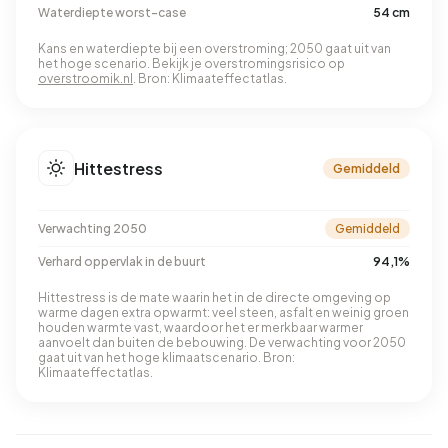
Waterdiepte worst-case
54 cm
Kans en waterdiepte bij een overstroming; 2050 gaat uit van
het hoge scenario. Bekijk je overstromingsrisico op
overstroomik.nl
. Bron: Klimaateffectatlas.
Hittestress
Gemiddeld
Verwachting 2050
Gemiddeld
Verhard oppervlak in de buurt
94,1%
Hittestress is de mate waarin het in de directe omgeving op
warme dagen extra opwarmt: veel steen, asfalt en weinig groen
houden warmte vast, waardoor het er merkbaar warmer
aanvoelt dan buiten de bebouwing. De verwachting voor 2050
gaat uit van het hoge klimaatscenario. Bron:
Klimaateffectatlas.