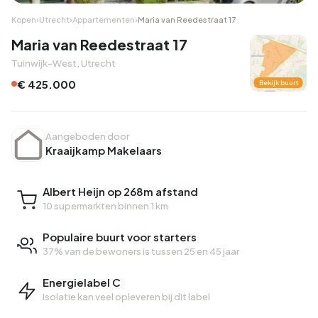
Kopen
›
Utrecht
›
Appartementen
›
Maria van Reedestraat 17
Maria van Reedestraat 17
Tuinwijk-West, Utrecht
€ 425.000
Bekijk buurt
Aangeboden door
Kraaijkamp Makelaars
Albert Heijn op 268m afstand
10 supermarkten binnen 1 km
Populaire buurt voor starters
37% van de bewoners is tussen 25 en 45 jaar
Energielabel C
Isolatie kan veel opleveren bij dit label