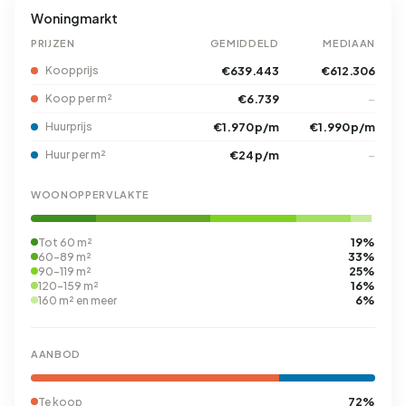
Woningmarkt
PRIJZEN
GEMIDDELD
MEDIAAN
Koopprijs
€639.443
€612.306
Koop per m²
€6.739
–
Huurprijs
€1.970 p/m
€1.990 p/m
Huur per m²
€24 p/m
–
WOONOPPERVLAKTE
19%
Tot 60 m²
33%
60-89 m²
25%
90-119 m²
16%
120-159 m²
6%
160 m² en meer
AANBOD
72%
Te koop