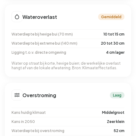
Wateroverlast
Gemiddeld
Waterdiepte bij hevige bui (70 mm)
10 tot 15 cm
Waterdiepte bij extreme bui (140 mm)
20 tot 30 cm
Ligging t.o.v. directe omgeving
4 cm lager
Water op straat bij korte, hevige buien; de werkelijke overlast
hangt af van de lokale afwatering. Bron: Klimaateffectatlas.
Overstroming
Laag
Kans huidig klimaat
Middelgroot
Kans in 2050
Zeer klein
Waterdiepte bij overstroming
52 cm