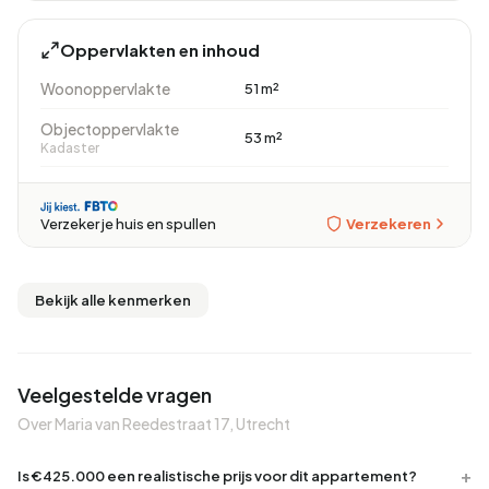
Oppervlakten en inhoud
Woonoppervlakte
51 m²
Objectoppervlakte
53 m²
Kadaster
Verzekeren
Verzeker je huis en spullen
Bekijk alle kenmerken
Veelgestelde vragen
Over Maria van Reedestraat 17, Utrecht
Is €425.000 een realistische prijs voor dit appartement?