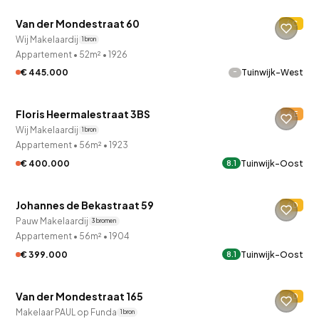
Van der Mondestraat 60
C
Wij Makelaardij
1 bron
Appartement
•
52m²
•
1926
-
€ 445.000
Tuinwijk-West
QUICKLANE™
Floris Heermalestraat 3BS
E
Wij Makelaardij
1 bron
Appartement
•
56m²
•
1923
€ 400.000
Tuinwijk-Oost
8.1
QUICKLANE™
Johannes de Bekastraat 59
D
Pauw Makelaardij
3 bronnen
Appartement
•
56m²
•
1904
€ 399.000
Tuinwijk-Oost
8.1
Van der Mondestraat 165
D
Verkocht onder voorbehoud
Makelaar PAUL op Funda
1 bron