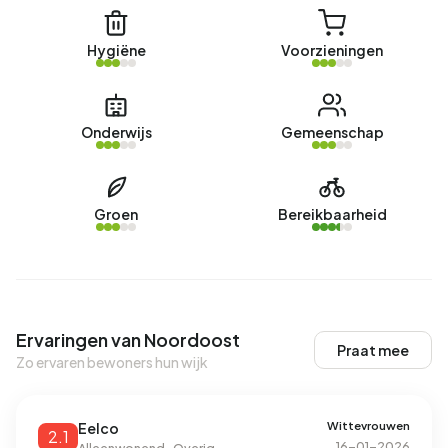
Hygiëne
Voorzieningen
Onderwijs
Gemeenschap
Groen
Bereikbaarheid
Ervaringen van Noordoost
Praat mee
Zo ervaren bewoners hun wijk
Wittevrouwen
Eelco
2.1
16-01-2026