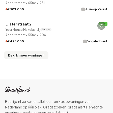
Appartement
•
65m²
•
1931
-
€ 389.000
Tuinwijk-West
QUICKLANE™
Lijsterstraat 2
B
Your House Makelaardij
2 bronnen
Appartement
•
55m²
•
1904
-
€ 425.000
Vogelenbuurt
Bekijk meer woningen
Buurtje.nl verzamelt alle huur- en koopwoningen van
Nederland op één plek. Gratis zoeken, gratis alerts, en echte
ervaringen van bewoners over de buurt.