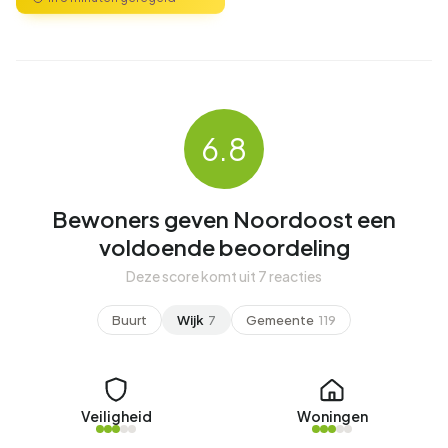
6.8
Bewoners geven Noordoost een
voldoende beoordeling
Deze score komt uit 7 reacties
Buurt
Wijk
7
Gemeente
119
Veiligheid
Woningen