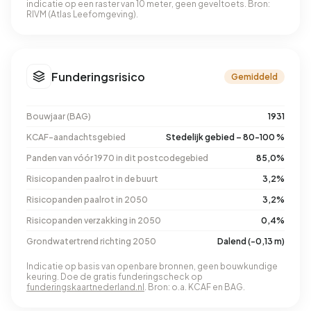
indicatie op een raster van 10 meter, geen geveltoets. Bron:
RIVM (Atlas Leefomgeving).
Funderingsrisico
Gemiddeld
Bouwjaar (BAG)
1931
KCAF-aandachtsgebied
Stedelijk gebied – 80-100 %
Panden van vóór 1970 in dit postcodegebied
85,0%
Risicopanden paalrot in de buurt
3,2%
Risicopanden paalrot in 2050
3,2%
Risicopanden verzakking in 2050
0,4%
Grondwatertrend richting 2050
Dalend (-0,13 m)
Indicatie op basis van openbare bronnen, geen bouwkundige
keuring. Doe de gratis funderingscheck op
funderingskaartnederland.nl
. Bron: o.a. KCAF en BAG.