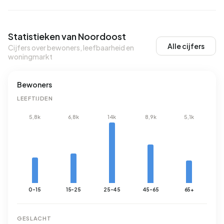
Statistieken van Noordoost
Alle cijfers
Cijfers over bewoners, leefbaarheid en
woningmarkt
Bewoners
LEEFTIJDEN
5,8k
6,8k
14k
8,9k
5,1k
0-15
15-25
25-45
45-65
65+
GESLACHT