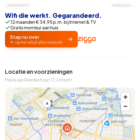
ADVERTENTIE
VERWIJDER
Wifi die werkt. Gegarandeerd.
12 maanden € 34,95 p.m. bij Internet & TV
Gratis monteur aan huis
Stap nu over
op het altijd alles netwerk
Locatie en voorzieningen
Maria van Reedestraat 17, Utrecht
A