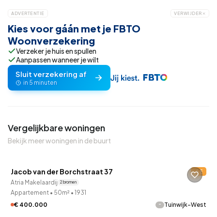
ADVERTENTIE
VERWIJDER
Kies voor gáán met je FBTO
Woonverzekering
Verzeker je huis en spullen
Aanpassen wanneer je wilt
Sluit verzekering af
in 5 minuten
Vergelijkbare woningen
Bekijk meer woningen in de buurt
QUICKLANE™
Jacob van der Borchstraat 37
E
Verkocht onder voorbehoud
Atria Makelaardij
2 bronnen
Appartement
•
50m²
•
1931
-
€ 400.000
Tuinwijk-West
QUICKLANE™