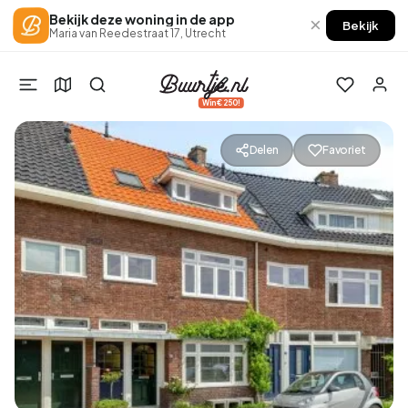
Bekijk deze woning in de app
×
Bekijk
Maria van Reedestraat 17, Utrecht
Win €250!
Delen
Favoriet