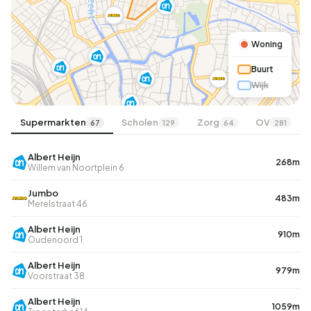
Woning
Buurt
Wijk
Supermarkten
Scholen
Zorg
OV
67
129
64
281
Albert Heijn
268m
Willem van Noortplein 6
Jumbo
483m
Merelstraat 46
Albert Heijn
910m
Oudenoord 1
Albert Heijn
979m
Voorstraat 38
Albert Heijn
1059m