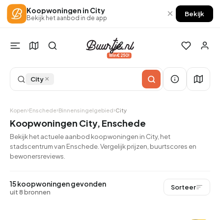
Koopwoningen in City
×
Bekijk
Bekijk het aanbod in de app
Win €250!
×
City
Kopen
Enschede
Binnensingelgebied
City
Koopwoningen City, Enschede
Bekijk het actuele aanbod koopwoningen in City, het
stadscentrum van Enschede. Vergelijk prijzen, buurtscores en
bewonersreviews.
15 koopwoningen gevonden
Sorteer
uit 8 bronnen
QUICKLANE™