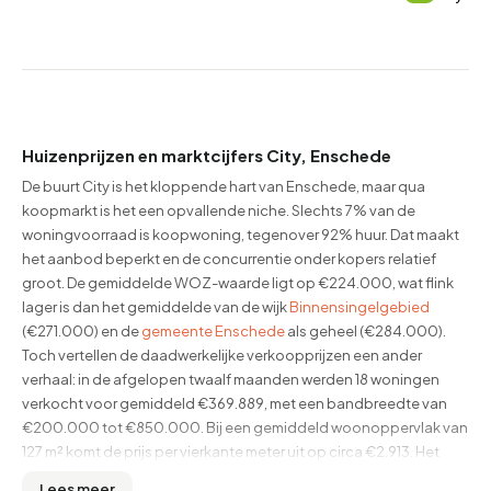
Huizenprijzen en marktcijfers City, Enschede
De buurt City is het kloppende hart van Enschede, maar qua
koopmarkt is het een opvallende niche. Slechts 7% van de
woningvoorraad is koopwoning, tegenover 92% huur. Dat maakt
het aanbod beperkt en de concurrentie onder kopers relatief
groot. De gemiddelde WOZ-waarde ligt op €224.000, wat flink
lager is dan het gemiddelde van de wijk
Binnensingelgebied
(€271.000) en de
gemeente Enschede
als geheel (€284.000).
Toch vertellen de daadwerkelijke verkoopprijzen een ander
verhaal: in de afgelopen twaalf maanden werden 18 woningen
verkocht voor gemiddeld €369.889, met een bandbreedte van
€200.000 tot €850.000. Bij een gemiddeld woonoppervlak van
127 m² komt de prijs per vierkante meter uit op circa €2.913. Het
verschil tussen WOZ en verkoopprijs laat zien dat kopers bereid
Lees meer