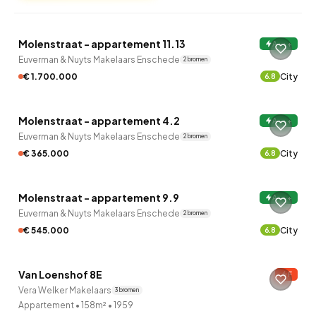
QUICKLANE™
Molenstraat - appartement 11.13
A+++
Euverman & Nuyts Makelaars Enschede
2 bronnen
€ 1.700.000
City
6.8
QUICKLANE™
Molenstraat - appartement 4.2
A+++
Euverman & Nuyts Makelaars Enschede
2 bronnen
€ 365.000
City
6.8
QUICKLANE™
Molenstraat - appartement 9.9
A+++
Euverman & Nuyts Makelaars Enschede
2 bronnen
€ 545.000
City
6.8
QUICKLANE™
Van Loenshof 8E
F
Vera Welker Makelaars
3 bronnen
Appartement
•
158m²
•
1959