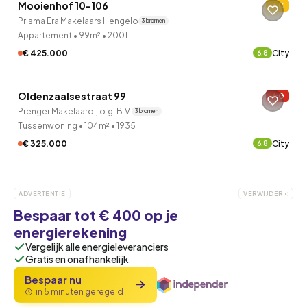
Mooienhof 10-106
C
Prisma Era Makelaars Hengelo
3 bronnen
Appartement
•
99m²
•
2001
€ 425.000
City
6.8
QUICKLANE™
Oldenzaalsestraat 99
G
Prenger Makelaardij o.g. B.V.
3 bronnen
Tussenwoning
•
104m²
•
1935
€ 325.000
City
6.8
ADVERTENTIE
VERWIJDER
Bespaar tot € 400 op je
energierekening
Vergelijk alle energieleveranciers
Gratis en onafhankelijk
Bespaar nu
in 5 minuten geregeld