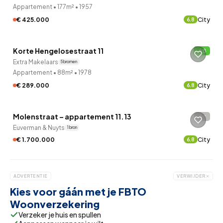
Appartement
•
177m²
•
1957
€ 425.000
City
6.8
QUICKLANE™
Korte Hengelosestraat 11
B
Extra Makelaars
5 bronnen
Appartement
•
88m²
•
1978
€ 289.000
City
6.8
QUICKLANE™
Molenstraat – appartement 11.13
-
Euverman & Nuyts
1 bron
€ 1.700.000
City
6.8
ADVERTENTIE
VERWIJDER
Kies voor gáán met je FBTO
Woonverzekering
Verzeker je huis en spullen