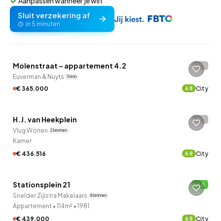
Aanpassen wanneer je wilt
Sluit verzekering af
in 5 minuten
QUICKLANE™
Molenstraat – appartement 4.2
-
Euverman & Nuyts
1 bron
€ 365.000
City
6.8
QUICKLANE™
H.J. van Heekplein
-
Vlug Wonen
2 bronnen
Kamer
€ 436.516
City
6.8
QUICKLANE™
Stationsplein 21
B
Snelder Zijlstra Makelaars
4 bronnen
Appartement
•
114m²
•
1981
€ 439.000
City
6.8