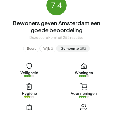
7.4
Bewoners geven Amsterdam een
goede beoordeling
Deze score komt uit 252 reacties
Buurt
Wijk
2
Gemeente
252
Veiligheid
Woningen
Hygiëne
Voorzieningen