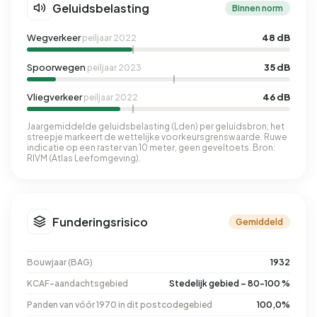
Geluidsbelasting
Binnen norm
Wegverkeer
48 dB
peiljaar 2022
Spoorwegen
35 dB
peiljaar 2023
Vliegverkeer
46 dB
peiljaar 2022
Jaargemiddelde geluidsbelasting (Lden) per geluidsbron; het
streepje markeert de wettelijke voorkeursgrenswaarde. Ruwe
indicatie op een raster van 10 meter, geen geveltoets. Bron:
RIVM (Atlas Leefomgeving).
Funderingsrisico
Gemiddeld
Bouwjaar (BAG)
1932
KCAF-aandachtsgebied
Stedelijk gebied – 80-100 %
Panden van vóór 1970 in dit postcodegebied
100,0%