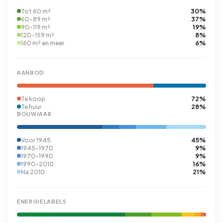
30%
Tot 60 m²
37%
60-89 m²
19%
90-119 m²
8%
120-159 m²
6%
160 m² en meer
AANBOD
72%
Te koop
28%
Te huur
BOUWJAAR
45%
Voor 1945
9%
1945-1970
9%
1970-1990
16%
1990-2010
21%
Na 2010
ENERGIELABELS