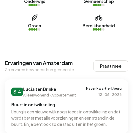
Onderwijs
Gemeenschap
Groen
Bereikbaarheid
Ervaringen van Amsterdam
Praat mee
Zo ervaren bewoners hun gemeente
Havenkwartier IJburg
Lucia ten Brinke
8.4
12-06-2026
Alleenwonend · Appartement
Buurt in ontwikkeling
IJburg is een nieuwe wijk nog steeds in ontwikkeling en dat
wordt beter met alle voorzieningen en een strand in de
buurt. En je bent ook zo de stad uit en in het groen.