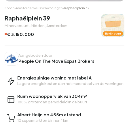
Kopen
›
Amsterdam
›
Tussenwoningen
›
Raphaëlplein 39
Raphaëlplein 39
Minervabuurt-Midden, Amsterdam
€ 3.150.000
Bekijk buurt
Aangeboden door
People On The Move Expat Brokers
Energiezuinige woning met label A
Lagere energiekosten dan het merendeel van de woningen
Ruim woonoppervlak van 304m²
108% groter dan gemiddeld in de buurt
Albert Heijn op 455m afstand
10 supermarkten binnen 1 km