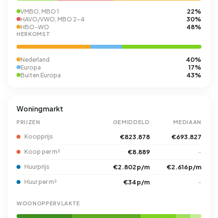
22%
VMBO, MBO 1
30%
HAVO/VWO, MBO 2-4
48%
HBO-WO
HERKOMST
40%
Nederland
17%
Europa
43%
Buiten Europa
Woningmarkt
PRIJZEN
GEMIDDELD
MEDIAAN
Koopprijs
€823.878
€693.827
Koop per m²
€8.889
–
Huurprijs
€2.802 p/m
€2.616 p/m
Huur per m²
€34 p/m
–
WOONOPPERVLAKTE