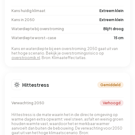
Kans huidig klimaat
Extreem klein
Kans in 2050
Extreem klein
Waterdiepte bij overstroming
Blijft droog
Waterdiepte worst-case
15 cm
Kans en waterdiepte bij een overstroming; 2050 gaat uit van
het hoge scenario. Bekijk je overstromingsrisico op
overstroomik.nl
. Bron: Klimaateffectatlas.
Hittestress
Gemiddeld
Verwachting 2050
Verhoogd
Hittestress is de mate waarin het in de directe omgeving op
warme dagen extra opwarmt: veel steen, asfalt en weinig groen
houden warmte vast, waardoor het er merkbaar warmer
aanvoelt dan buiten de bebouwing. De verwachting voor 2050
gaat uit van het hoge klimaatscenario. Bron: