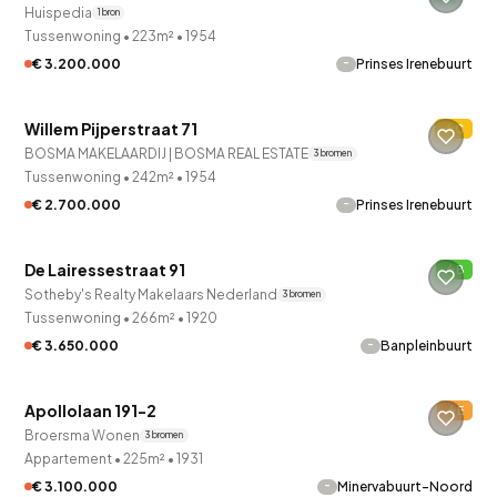
Huispedia
1 bron
Tussenwoning
•
223m²
•
1954
-
€ 3.200.000
Prinses Irenebuurt
QUICKLANE™
Willem Pijperstraat 71
C
BOSMA MAKELAARDIJ | BOSMA REAL ESTATE
3 bronnen
Tussenwoning
•
242m²
•
1954
-
€ 2.700.000
Prinses Irenebuurt
QUICKLANE™
De Lairessestraat 91
B
Sotheby's Realty Makelaars Nederland
3 bronnen
Tussenwoning
•
266m²
•
1920
-
€ 3.650.000
Banpleinbuurt
QUICKLANE™
Apollolaan 191-2
E
Broersma Wonen
3 bronnen
Appartement
•
225m²
•
1931
-
€ 3.100.000
Minervabuurt-Noord
QUICKLANE™