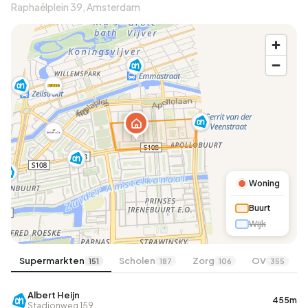
Raphaëlplein 39, Amsterdam
Woning
Buurt
Wijk
Supermarkten
Scholen
Zorg
OV
151
187
106
355
Albert Heijn
455m
Stadionweg 159