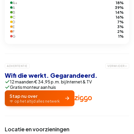
18%
A+
39%
A
14%
B
16%
C
7%
D
3%
E
2%
F
1%
G
ADVERTENTIE
VERWIJDER
Wifi die werkt. Gegarandeerd.
12 maanden € 34,95 p.m. bij Internet & TV
Gratis monteur aan huis
Stap nu over
op het altijd alles netwerk
Locatie en voorzieningen