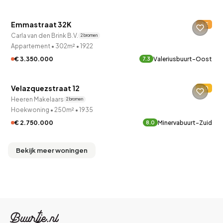
Emmastraat 32K
E
Verkocht onder voorbehoud
Carla van den Brink B.V.
2 bronnen
Appartement
•
302m²
•
1922
€ 3.350.000
Valeriusbuurt-Oost
7.3
QUICKLANE™
Velazquezstraat 12
D
Onder bod
Heeren Makelaars
2 bronnen
Hoekwoning
•
250m²
•
1935
€ 2.750.000
Minervabuurt-Zuid
8.0
Bekijk meer woningen