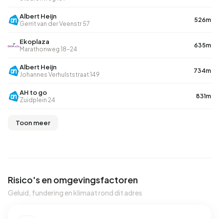
Albert Heijn
526m
Gerrit van der Veenstr 57
Ekoplaza
635m
Marathonweg 18-24
Albert Heijn
734m
Johannes Verhulststraat 149
AH to go
831m
Zuidplein 24
Toon meer
Risico's en omgevingsfactoren
Geluid, fundering en klimaat rond dit adres