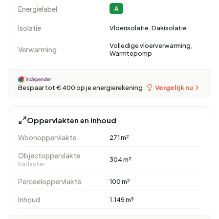
Energielabel
A
Isolatie
Vloerisolatie, Dakisolatie
Volledige vloerverwarming,
Verwarming
Warmtepomp
Vergelijk nu
Bespaar tot € 400 op je energierekening
Oppervlakten en inhoud
Woonoppervlakte
271 m²
Objectoppervlakte
304 m²
Kadaster
Perceeloppervlakte
100 m²
Inhoud
1.145 m³