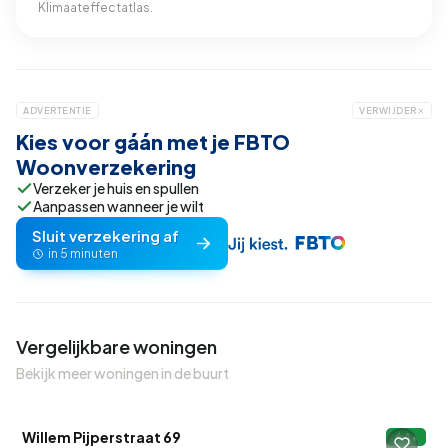
Klimaateffectatlas.
ADVERTENTIE
VERWIJDER
Kies voor gáán met je FBTO
Woonverzekering
Verzeker je huis en spullen
Aanpassen wanneer je wilt
Sluit verzekering af
in 5 minuten
Vergelijkbare woningen
Bekijk meer woningen in de buurt
Willem Pijperstraat 69
A+