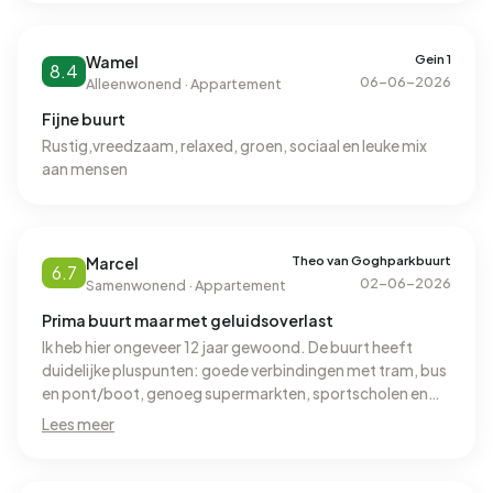
Gein 1
Wamel
8.4
06-06-2026
Alleenwonend · Appartement
Fijne buurt
Rustig,vreedzaam, relaxed, groen, sociaal en leuke mix
aan mensen
Theo van Goghparkbuurt
Marcel
6.7
02-06-2026
Samenwonend · Appartement
Prima buurt maar met geluidsoverlast
Ik heb hier ongeveer 12 jaar gewoond. De buurt heeft
duidelijke pluspunten: goede verbindingen met tram, bus
en pont/boot, genoeg supermarkten, sportscholen en
praktische voorzieningen in de buurt. Voor mij was er
Lees meer
echter één groot nadeel: structureel laagfrequent geluid,
aantoonbaar afkomstig van de beroepsvaart op het
Amsterdam-Rijnkanaal. Als je daar gevoelig voor bent,