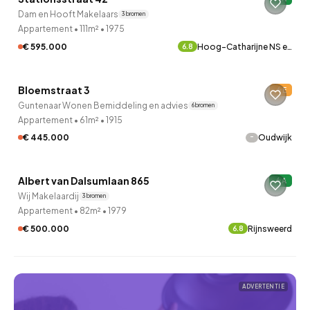
10 uur geleden ontdekt
Dam en Hooft Makelaars
3 bronnen
Appartement
•
111m²
•
1975
€ 595.000
Hoog-Catharijne NS e…
6.8
QUICKLANE™
Bloemstraat 3
E
10 uur geleden ontdekt
Guntenaar Wonen Bemiddeling en advies
6 bronnen
Appartement
•
61m²
•
1915
-
€ 445.000
Oudwijk
QUICKLANE™
Albert van Dalsumlaan 865
A
Verkocht onder voorbehoud
Wij Makelaardij
3 bronnen
Appartement
•
82m²
•
1979
€ 500.000
Rijnsweerd
6.8
ADVERTENTIE