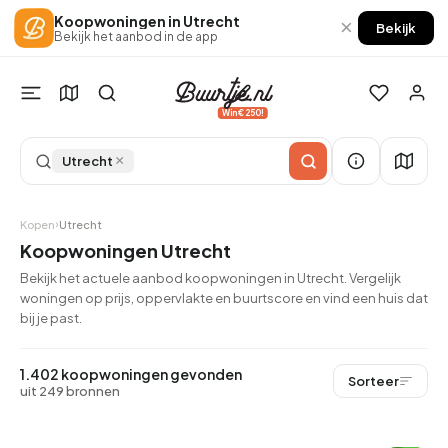
Koopwoningen in Utrecht
×
Bekijk
Bekijk het aanbod in de app
Win €250!
×
Utrecht
Kopen
Utrecht
Koopwoningen Utrecht
Bekijk het actuele aanbod koopwoningen in Utrecht. Vergelijk
woningen op prijs, oppervlakte en buurtscore en vind een huis dat
bij je past.
1.402 koopwoningen gevonden
Sorteer
uit 249 bronnen
QUICKLANE™