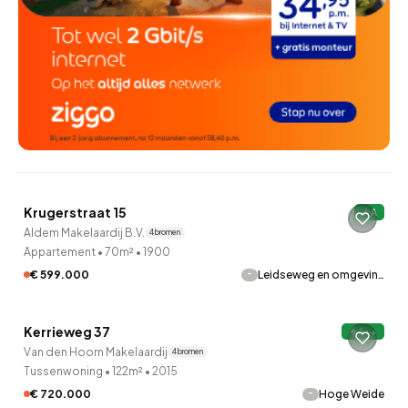
QUICKLANE™
Krugerstraat 15
A
Onder bod
Aldem Makelaardij B.V.
4 bronnen
Appartement
•
70m²
•
1900
-
€ 599.000
Leidseweg en omgevin…
QUICKLANE™
Kerrieweg 37
A++
Verkocht onder voorbehoud
Van den Hoorn Makelaardij
4 bronnen
Tussenwoning
•
122m²
•
2015
-
€ 720.000
Hoge Weide
QUICKLANE™