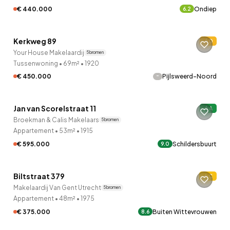
€ 440.000
Ondiep
6.2
QUICKLANE™
Kerkweg 89
D
10 uur geleden ontdekt
Your House Makelaardij
5 bronnen
Tussenwoning
•
69m²
•
1920
-
€ 450.000
Pijlsweerd-Noord
QUICKLANE™
Jan van Scorelstraat 11
A
10 uur geleden ontdekt
Broekman & Calis Makelaars
5 bronnen
Appartement
•
53m²
•
1915
€ 595.000
Schildersbuurt
9.0
QUICKLANE™
Biltstraat 379
C
Onder bod
Makelaardij Van Gent Utrecht
5 bronnen
Appartement
•
48m²
•
1975
€ 375.000
Buiten Wittevrouwen
8.6