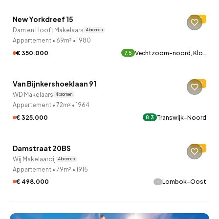
New Yorkdreef 15
C
Verkocht onder voorbehoud
Dam en Hooft Makelaars
4 bronnen
Appartement
•
69m²
•
1980
€ 350.000
Vechtzoom-noord, Klo…
7.5
QUICKLANE™
Van Bijnkershoeklaan 91
D
Verkocht onder voorbehoud
WD Makelaars
4 bronnen
Appartement
•
72m²
•
1964
€ 325.000
Transwijk-Noord
8.3
QUICKLANE™
Damstraat 20BS
D
10 uur geleden ontdekt
Wij Makelaardij
4 bronnen
Appartement
•
79m²
•
1915
-
€ 498.000
Lombok-Oost