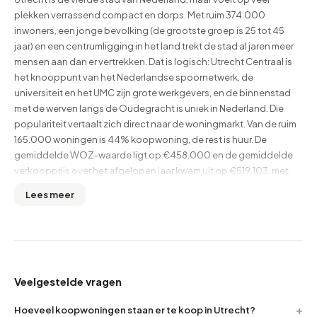
plekken verrassend compact en dorps. Met ruim 374.000
inwoners, een jonge bevolking (de grootste groep is 25 tot 45
jaar) en een centrumligging in het land trekt de stad al jaren meer
mensen aan dan er vertrekken. Dat is logisch: Utrecht Centraal is
het knooppunt van het Nederlandse spoornetwerk, de
universiteit en het UMC zijn grote werkgevers, en de binnenstad
met de werven langs de Oudegracht is uniek in Nederland. Die
populariteit vertaalt zich direct naar de woningmarkt. Van de ruim
165.000 woningen is 44% koopwoning, de rest is huur. De
gemiddelde WOZ-waarde ligt op €458.000 en de gemiddelde
verkoopprijs over het afgelopen jaar kwam uit op €519.103, met
een bandbreedte van circa €102.000 tot bijna €2,7 miljoen. Het
Lees meer
gemiddeld verkochte huis meet 93 m². Dat maakt Utrecht een van
de duurdere markten buiten de Randstad-ring. De markt is krap:
woningen gaan snel van de hand en overbieden is eerder regel
dan uitzondering. Bekijk bovenaan deze pagina de actuele
verkooptijd en het huidige aanbod. Op Buurtje.nl vind je bij elke
woning buurtscores en bewonersreviews, zodat je niet alleen het
Veelgestelde vragen
huis maar ook de buurt kunt beoordelen.
Hoeveel koopwoningen staan er te koop in Utrecht?