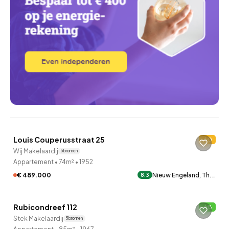
QUICKLANE™
Louis Couperusstraat 25
D
Onder bod
Wij Makelaardij
5 bronnen
Appartement
•
74m²
•
1952
€ 489.000
Nieuw Engeland, Th. …
8.3
QUICKLANE™
Rubicondreef 112
B
Onder bod
Stek Makelaardij
5 bronnen