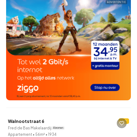
ADVERTENTIE
QUICKLANE™
Walnootstraat 6
C
Onder bod
Fred de Bas Makelaardij
4 bronnen
Appartement
•
56m²
•
1934