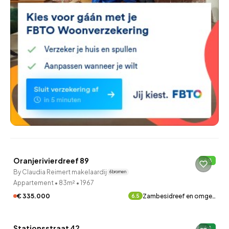
QUICKLANE™
Oranjerivierdreef 89
B
10 uur geleden ontdekt
By Claudia Reimert makelaardij
6 bronnen
Appartement
•
83m²
•
1967
€ 335.000
Zambesidreef en omge…
6.5
QUICKLANE™
Stationsstraat 42
A