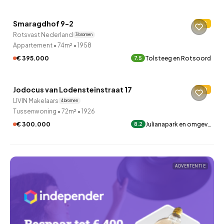
Smaragdhof 9-2
C
10 uur geleden ontdekt
Rotsvast Nederland
3 bronnen
Appartement
•
74m²
•
1958
€ 395.000
Tolsteeg en Rotsoord
7.5
QUICKLANE™
Jodocus van Lodensteinstraat 17
D
10 uur geleden ontdekt
LIVIN Makelaars
4 bronnen
Tussenwoning
•
72m²
•
1926
€ 300.000
Julianapark en omgev…
8.2
ADVERTENTIE