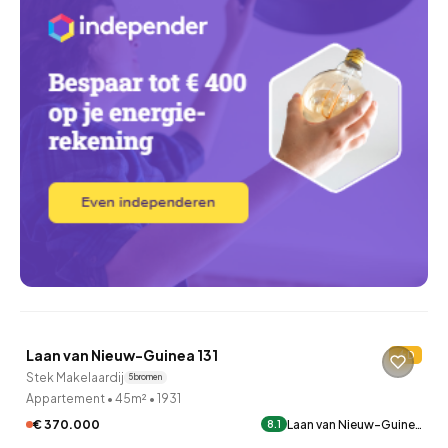
QUICKLANE™
Laan van Nieuw-Guinea 131
D
Verkocht onder voorbehoud
Stek Makelaardij
5 bronnen
Appartement
•
45m²
•
1931
€ 370.000
Laan van Nieuw-Guine…
8.1
QUICKLANE™