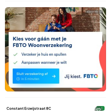
ADVERTENTIE
QUICKLANE™
Constant Erzeijstraat 8C
A
Onder bod