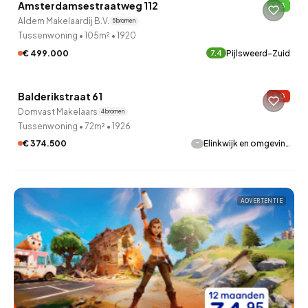
Amsterdamsestraatweg 112
B
10 uur geleden ontdekt
Aldem Makelaardij B.V.
5 bronnen
Tussenwoning
•
105m²
•
1920
€ 499.000
Pijlsweerd-Zuid
7.4
QUICKLANE™
Balderikstraat 61
G
Verkocht onder voorbehoud
Domvast Makelaars
4 bronnen
Tussenwoning
•
72m²
•
1926
-
€ 374.500
Elinkwijk en omgevin…
ADVERTENTIE