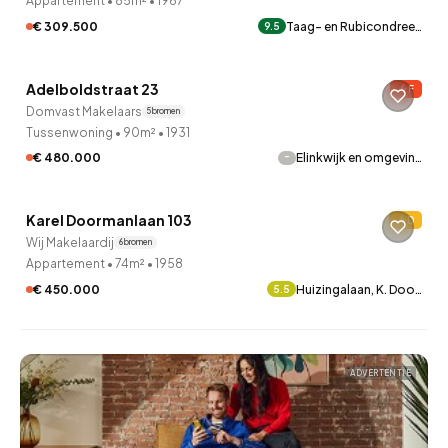
Appartement
•
85m²
•
1967
€ 309.500
Taag- en Rubicondree…
9.5
QUICKLANE™
Adelboldstraat 23
F
10 uur geleden ontdekt
Domvast Makelaars
5 bronnen
Tussenwoning
•
90m²
•
1931
-
€ 480.000
Elinkwijk en omgevin…
QUICKLANE™
Karel Doormanlaan 103
D
10 uur geleden ontdekt
Wij Makelaardij
6 bronnen
Appartement
•
74m²
•
1958
€ 450.000
Huizingalaan, K. Doo…
5.5
ADVERTENTIE