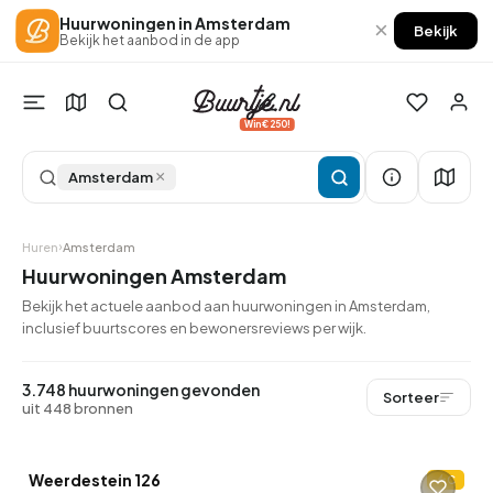
Huurwoningen in Amsterdam
×
Bekijk
Bekijk het aanbod in de app
Win €250!
×
Amsterdam
Huren
Amsterdam
Huurwoningen Amsterdam
Bekijk het actuele aanbod aan huurwoningen in Amsterdam,
inclusief buurtscores en bewonersreviews per wijk.
3.748 huurwoningen gevonden
Sorteer
uit 448 bronnen
Weerdestein 126
C
7 uur geleden ontdekt