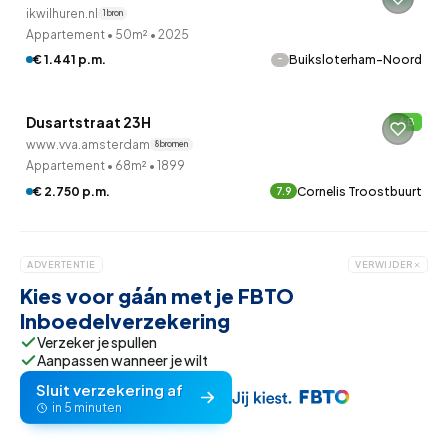
ikwilhuren.nl
1 bron
Appartement
•
50m²
•
2025
-
€ 1.441 p.m.
Buiksloterham-Noord
QUICKLANE™
Dusartstraat 23H
B
Onder bod
www.vva.amsterdam
8 bronnen
Appartement
•
68m²
•
1899
€ 2.750 p.m.
Cornelis Troostbuurt
7.9
ADVERTENTIE
VERWIJDER
Kies voor gáán met je FBTO
Inboedelverzekering
Verzeker je spullen
Aanpassen wanneer je wilt
Sluit verzekering af
in 5 minuten
QUICKLANE™