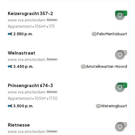
Keizersgracht 357-2
A+
Onder bod
www.vva.amsterdam
4 bronnen
Appartement
•
106m²
•
1711
-
€ 2.550 p.m.
Felix Meritisbuurt
QUICKLANE™
Welnastraat
-
Onder bod
www.vva.amsterdam
3 bronnen
-
€ 3.450 p.m.
Amstelkwartier-Noord
QUICKLANE™
Prinsengracht 674-3
A
8 uur geleden ontdekt
www.vva.amsterdam
4 bronnen
Appartement
•
100m²
•
1730
-
€ 3.500 p.m.
Weteringbuurt
Rietnesse
-
8 uur geleden ontdekt
www.vva.amsterdam
2 bronnen