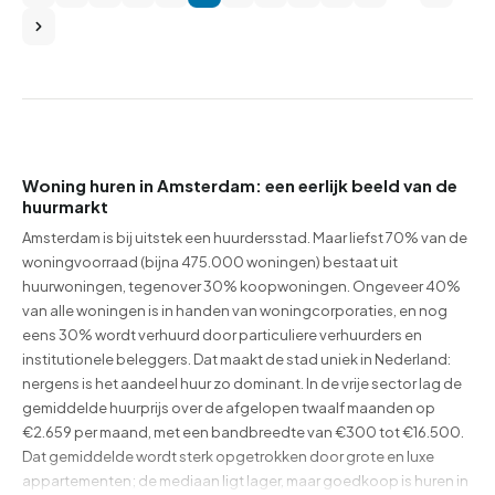
Woning huren in Amsterdam: een eerlijk beeld van de
huurmarkt
Amsterdam is bij uitstek een huurdersstad. Maar liefst 70% van de
woningvoorraad (bijna 475.000 woningen) bestaat uit
huurwoningen, tegenover 30% koopwoningen. Ongeveer 40%
van alle woningen is in handen van woningcorporaties, en nog
eens 30% wordt verhuurd door particuliere verhuurders en
institutionele beleggers. Dat maakt de stad uniek in Nederland:
nergens is het aandeel huur zo dominant. In de vrije sector lag de
gemiddelde huurprijs over de afgelopen twaalf maanden op
€2.659 per maand, met een bandbreedte van €300 tot €16.500.
Dat gemiddelde wordt sterk opgetrokken door grote en luxe
appartementen; de mediaan ligt lager, maar goedkoop is huren in