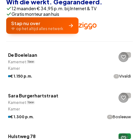
Wifi die werkt. Gegarandeerd.
12 maanden € 34,95 p.m. bij Internet & TV
Gratis monteur aan huis
Stap nu over
op het altijd alles netwerk
Betaald reageren
De Boelelaan
-
8 uur geleden ontdekt
Kamernet
1 bron
Kamer
-
€ 1.150 p.m.
Vivaldi
Betaald reageren
Sara Burgerhartstraat
-
8 uur geleden ontdekt
Kamernet
1 bron
Kamer
-
€ 1.300 p.m.
Bosleeuw
Betaald reageren
Hulstweg 78
A+
8 uur geleden ontdekt