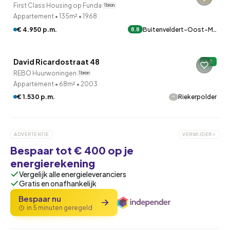
First Class Housing op Funda
1 bron
Appartement
•
135m²
•
1968
€ 4.950 p.m.
Buitenveldert-Oost-M…
8.8
QUICKLANE™
David Ricardostraat 48
A
Onder optie
REBO Huurwoningen
1 bron
Appartement
•
68m²
•
2003
-
€ 1.530 p.m.
Riekerpolder
ADVERTENTIE
VERWIJDER
Bespaar tot € 400 op je
energierekening
Vergelijk alle energieleveranciers
Gratis en onafhankelijk
Bespaar nu
in 5 minuten geregeld