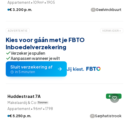
Appartement
•
109m²
•
1905
-
€ 3.200 p.m.
Geelvinckbuurt
ADVERTENTIE
VERWIJDER
Kies voor gáán met je FBTO
Inboedelverzekering
Verzeker je spullen
Aanpassen wanneer je wilt
Sluit verzekering af
in 5 minuten
QUICKLANE™
Huddestraat 7A
A+++
7 uur geleden ontdekt
Makelaardij & Co
3 bronnen
Appartement
•
96m²
•
1798
-
€ 5.250 p.m.
Sarphatistrook
Betaald reageren