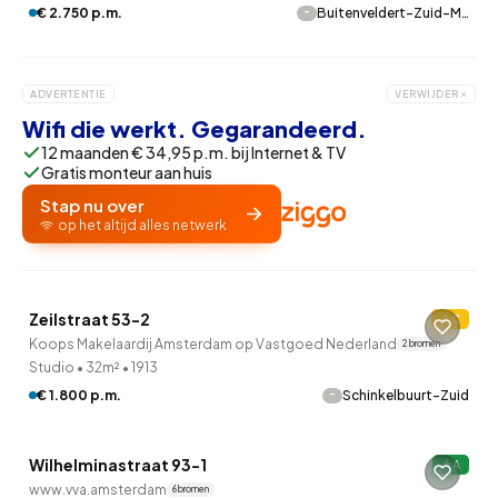
-
€ 2.750 p.m.
Buitenveldert-Zuid-M…
ADVERTENTIE
VERWIJDER
Wifi die werkt. Gegarandeerd.
12 maanden € 34,95 p.m. bij Internet & TV
Gratis monteur aan huis
Stap nu over
op het altijd alles netwerk
Zeilstraat 53-2
C
Verkocht onder voorbehoud
Koops Makelaardij Amsterdam op Vastgoed Nederland
2 bronnen
Studio
•
32m²
•
1913
-
€ 1.800 p.m.
Schinkelbuurt-Zuid
QUICKLANE™
Wilhelminastraat 93-1
A
8 uur geleden ontdekt
www.vva.amsterdam
6 bronnen