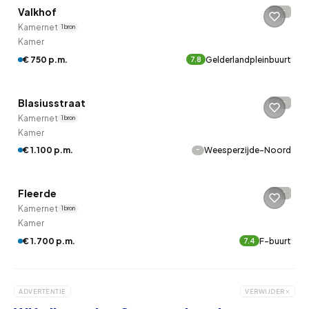
Valkhof
-
7 uur geleden ontdekt
Kamernet
1 bron
Kamer
€ 750 p.m.
Gelderlandpleinbuurt
7.8
Betaald reageren
Blasiusstraat
-
7 uur geleden ontdekt
Kamernet
1 bron
Kamer
-
€ 1.100 p.m.
Weesperzijde-Noord
Betaald reageren
Fleerde
-
7 uur geleden ontdekt
Kamernet
1 bron
Kamer
€ 1.700 p.m.
F-buurt
7.4
ADVERTENTIE
VERWIJDER