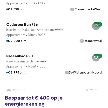
Appartement
•
55m²
•
1903
-
€ 2.550 p.m.
Cremerbuurt-West
QUICKLANE™
Osdorper Ban 736
A
8 uur geleden ontdekt
Inter Immo Makelaars Amsterdam
3 bronnen
Appartement
•
76m²
•
2006
-
€ 2.000 p.m.
Reimerswaal
Nassaukade 2H
A
8 uur geleden ontdekt
www.vva.amsterdam
4 bronnen
Appartement
•
173m²
•
1880
-
€ 3.975 p.m.
De Wittenbuurt-Noord
ADVERTENTIE
VERWIJDER
Bespaar tot € 400 op je
energierekening