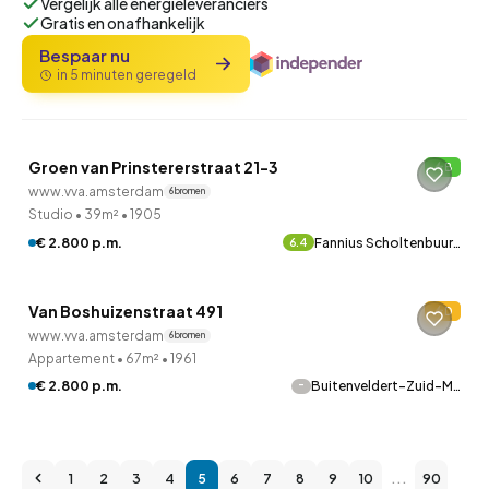
Vergelijk alle energieleveranciers
Gratis en onafhankelijk
Bespaar nu
in 5 minuten geregeld
QUICKLANE™
Groen van Prinstererstraat 21-3
B
8 uur geleden ontdekt
www.vva.amsterdam
6 bronnen
Studio
•
39m²
•
1905
€ 2.800 p.m.
Fannius Scholtenbuur…
6.4
QUICKLANE™
Van Boshuizenstraat 491
D
8 uur geleden ontdekt
www.vva.amsterdam
6 bronnen
Appartement
•
67m²
•
1961
-
€ 2.800 p.m.
Buitenveldert-Zuid-M…
1
2
3
4
5
6
7
8
9
10
...
90