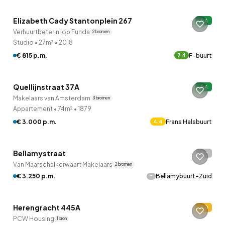
Elizabeth Cady Stantonplein 267
A
7 uur geleden ontdekt
Verhuurtbeter.nl op Funda
2 bronnen
Studio
•
27m²
•
2018
€ 815 p.m.
F-buurt
7.4
QUICKLANE™
Quellijnstraat 37A
A
7 uur geleden ontdekt
Makelaars van Amsterdam
3 bronnen
Appartement
•
74m²
•
1879
€ 3.000 p.m.
Frans Halsbuurt
4.4
QUICKLANE™
Bellamystraat
-
7 uur geleden ontdekt
Van Maarschalkerwaart Makelaars
2 bronnen
-
€ 3.250 p.m.
Bellamybuurt-Zuid
QUICKLANE™
Herengracht 445A
D
7 uur geleden ontdekt
PCW Housing
1 bron